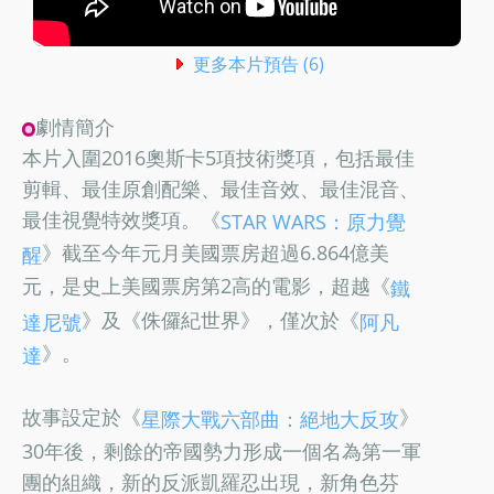
更多本片預告 (6)
劇情簡介
本片入圍2016奧斯卡5項技術獎項，包括最佳
剪輯、最佳原創配樂、最佳音效、最佳混音、
最佳視覺特效獎項。《
STAR WARS：原力覺
》截至今年元月美國票房超過6.864億美
醒
元，是史上美國票房第2高的電影，超越《
鐵
》及《侏儸紀世界》，僅次於《
達尼號
阿凡
》。
達
故事設定於《
》
星際大戰六部曲：絕地大反攻
30年後，剩餘的帝國勢力形成一個名為第一軍
團的組織，新的反派凱羅忍出現，新角色芬