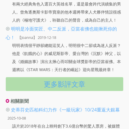
有兩大經典角色入選百大英雄名單，還是最會跨代演續集的男
人。曾角逐奧斯卡影帝寶座的他本週將帶來人犬夥伴情誼很感
人的《極地守護犬》，聆聽自己的聲音，成為自己的主人！
◎
明明是冷面笑匠、中二反派，亞當崔佛也能揪死你的
心！
【Joanna】 2019-12-18
明明表情很平靜卻總能逗笑人，明明很中二卻成為迷人反派？
他是《飢餓的心》的威尼斯影帝、愛台灣的《沉默》神父，以
及《婚姻故事》演出太揪心而叩關金球獎影帝的亞當崔佛。本
週將以《STAR WARS：天行者的崛起》迎向星戰最終章！
更多影評文章
相關新聞
◎
史蒂芬史匹柏科幻力作《一級玩家》10/24重返大銀幕
2025-10-08
該片於2018年在台上映時創下3.6億台幣的驚人票房，被媒體