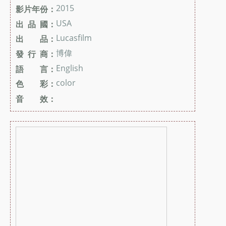
2015
影片年份：
USA
出 品 國：
Lucasfilm
出 品：
博偉
發 行 商：
English
語 言：
color
色 彩：
音 效：