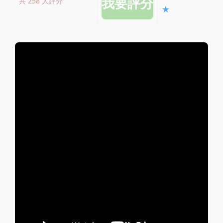
共 258 人評分
★