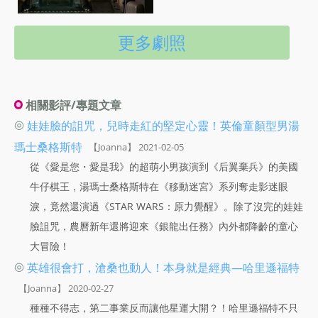
更多劇照
相關影評/專題文章
◎
娃娃臉的詛咒，兒時走紅的堅定心靈！英倫童顏型男湯
瑪士桑格斯特
【Joanna】 2021-02-05
從《愛是您・愛是我》的超萌小男孩演到《后翼棄兵》的美國
牛仔棋王，湯瑪士桑格斯特在《移動迷宮》系列奪走影迷眼
淚，竟然還演過《STAR WARS：原力覺醒》。除了沒完的娃娃
臉詛咒，農曆新年還將迎來《銀龍出任務》內外都降齡的童心
大冒險！
◎
英雄很會打，滄桑也動人！本身就是經典—哈里遜福特
【Joanna】 2020-02-27
種種不得志，第二事業反而讓他星運大開？！哈里遜福特不只