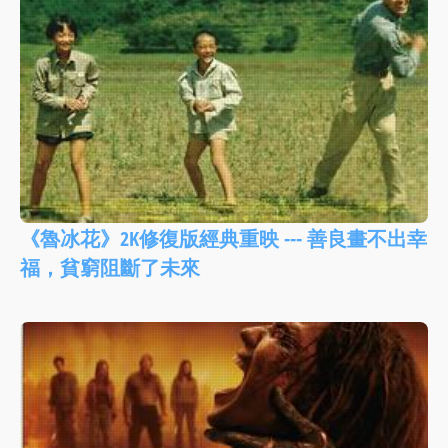
《魯冰花》2K修復版經典重映 --- 善良畫不出幸
福，貧窮阻斷了未來