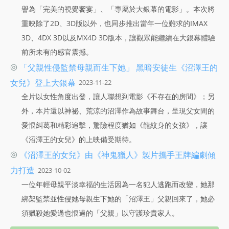
譽為「完美的視覺饗宴」、「專屬於大銀幕的電影」。本次將
重映除了2D、3D版以外，也同步推出當年一位難求的IMAX
3D、4DX 3D以及MX4D 3D版本，讓觀眾能繼續在大銀幕體驗
前所未有的感官震撼。
◎
「父親性侵監禁母親而生下她」 黑暗安徒生《沼澤王的
女兒》登上大銀幕
2023-11-22
全片以女性角度出發，讓人聯想到電影《不存在的房間》；另
外，本片還以神祕、荒涼的沼澤作為故事舞台，呈現父女間的
愛恨糾葛和精彩追擊，驚險程度猶如《龍紋身的女孩》，讓
《沼澤王的女兒》的上映備受期待。
◎
《沼澤王的女兒》由《神鬼獵人》製片攜手王牌編劇傾
力打造
2023-10-02
一位年輕母親平淡幸福的生活因為一名犯人逃跑而改變，她那
綁架監禁並性侵她母親生下她的「沼澤王」父親回來了，她必
須獵殺她愛過也恨過的「父親」以守護珍貴家人。