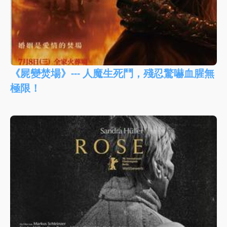
《屍變焚場》--- 人魔生死鬥，殘忍驚嚇血腥無
極限！