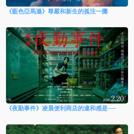
《藍色亞馬遜》尊嚴和新生的孤注一擲
《夜勤事件》凌晨便利商店的違和感是──