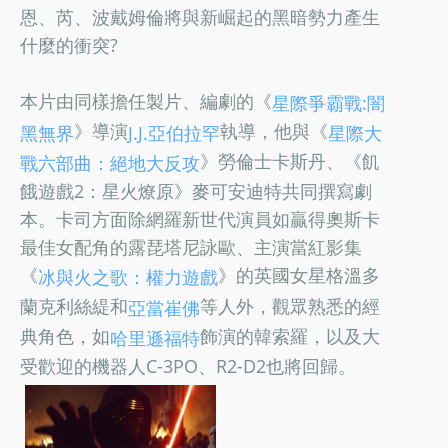
恩、芮、波戴姆倫將與新崛起的黑暗勢力產生
什麼的衝突?
本片由同樣擔任製片、編劇的《
星際爭霸戰:闇
》導演
執導，他與《
黑無界
J.J.亞伯拉罕
星際大
》勞倫士卡斯丹、《飢
戰六部曲：絕地大反攻
餓遊戲2：星火燎原》麥可安迪特共同撰寫劇
本。卡司方面除網羅新世代演員如贏得奧斯卡
最佳女配角的露琵塔尼詠歐、主演當紅影集
《
》的英國女星格溫多
冰與火之歌：權力遊戲
蘭克利絲緹和
等人外，觀眾熟悉的經
亞當崔佛
典角色，如
飾演的韓索羅，以及大
哈里遜福特
受歡迎的機器人C-3PO、R2-D2也將回歸。