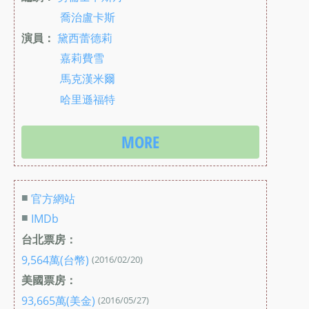
喬治盧卡斯
演員：
黛西蕾德莉
嘉莉費雪
馬克漢米爾
哈里遜福特
MORE
■
官方網站
■
IMDb
台北票房：
9,564萬(台幣)
(2016/02/20)
美國票房：
93,665萬(美金)
(2016/05/27)