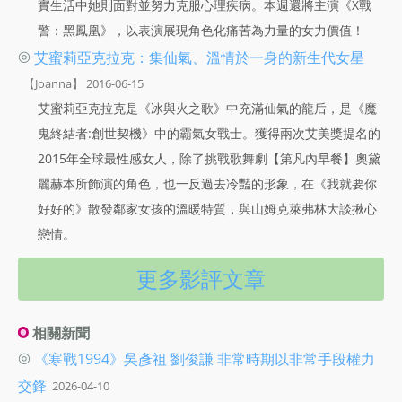
實生活中她則面對並努力克服心理疾病。本週還將主演《X戰
警：黑鳳凰》，以表演展現角色化痛苦為力量的女力價值！
◎
艾蜜莉亞克拉克：集仙氣、溫情於一身的新生代女星
【Joanna】 2016-06-15
艾蜜莉亞克拉克是《冰與火之歌》中充滿仙氣的龍后，是《魔
鬼終結者:創世契機》中的霸氣女戰士。獲得兩次艾美獎提名的
2015年全球最性感女人，除了挑戰歌舞劇【第凡內早餐】奧黛
麗赫本所飾演的角色，也一反過去冷豔的形象，在《我就要你
好好的》散發鄰家女孩的溫暖特質，與山姆克萊弗林大談揪心
戀情。
更多影評文章
相關新聞
◎
《寒戰1994》吳彥祖 劉俊謙 非常時期以非常手段權力
交鋒
2026-04-10