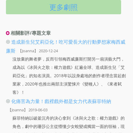
更多劇照
相關影評/專題文章
◎
造成新生兒艾莉亞化！吃可愛長大的行動夢想家梅西威
廉斯
【Joanna】 2020-12-24
沒放棄的舞者夢，反而引領梅西威廉斯打開另一扇演藝大門，
成為以《冰與火之歌：權力遊戲》紅遍全球、造成新生兒「艾
莉亞化」的知名演員。2018年以設身處地的創作者理念當起創
業家，2020年也推出兩部主演驚悚片《變種人》、《來者弒
客》！
◎
化痛苦為力量！戲裡戲外都是女力代表蘇菲特納
【Joanna】 2019-06-03
蘇菲特納以破釜沉舟的決心拿到《冰與火之歌：權力遊戲》的
角色，劇中的珊莎公主從懵懂少女蛻變成獨當一面的領袖，現