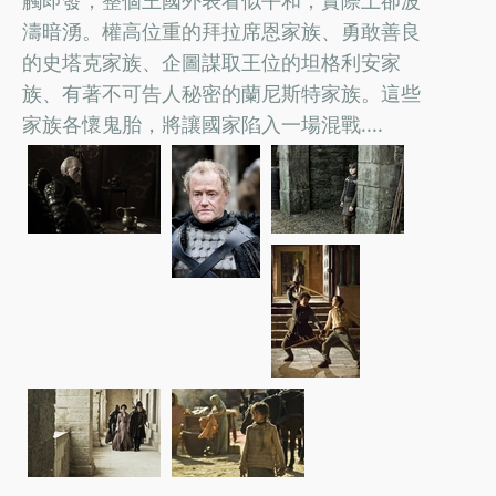
觸即發，整個王國外表看似平和，實際上卻波
濤暗湧。權高位重的拜拉席恩家族、勇敢善良
的史塔克家族、企圖謀取王位的坦格利安家
族、有著不可告人秘密的蘭尼斯特家族。這些
家族各懷鬼胎，將讓國家陷入一場混戰....