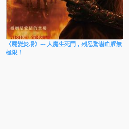
《屍變焚場》--- 人魔生死鬥，殘忍驚嚇血腥無
極限！