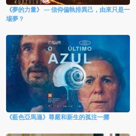
《夢的力量》 --- 信仰偏執排異己，由來只是一
場夢？
《藍色亞馬遜》尊嚴和新生的孤注一擲