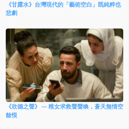
《甘露水》台灣現代的「藝術空白」既純粹也
悲劇
《欣德之聲》 --- 稚女求救聲聲喚，蒼天無情空
餘恨