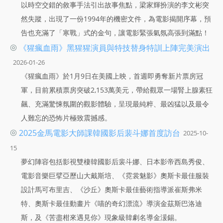
以時空交錯的敘事手法引出故事焦點，梁家輝扮演的李文彬突
然失蹤，出現了一份1994年的機密文件，為電影揭開序幕，預
告也充滿了「寒戰」式的金句，讓電影緊張氣氛高張到滿點！
◎
《猩瘋血雨》黑猩猩演員與特技替身特訓上陣完美演出
2026-01-26
《猩瘋血雨》於1月9日在美國上映，首週即勇奪新片票房冠
軍，目前累積票房突破2,153萬美元，帶給觀眾一場腎上腺素狂
飆、充滿驚悚氛圍的觀影體驗，呈現最純粹、最凶猛以及最令
人難忘的恐怖片極致震撼感。
◎
2025金馬電影大師課韓國影后裴斗娜首度訪台
2025-10-
15
夢幻陣容包括影視雙棲韓國影后裴斗娜、日本影帝西島秀俊、
電影音樂巨擘亞歷山大戴斯培、《霓裳魅影》奧斯卡最佳服裝
設計馬可布里吉、《沙丘》奧斯卡最佳藝術指導派崔斯弗米
特、奧斯卡最佳動畫片《喵的奇幻漂流》導演金茲斯巴洛迪
斯，及《苦盡柑來遇見你》現象級韓劇名導金湲錫。