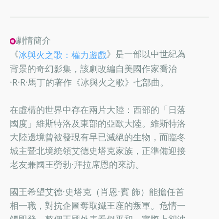
劇情簡介
《
》是一部以中世紀為
冰與火之歌：權力遊戲
背景的奇幻影集，該劇改編自美國作家喬治
·R·R·馬丁的著作《冰與火之歌》七部曲。
在虛構的世界中存在兩片大陸：西部的「日落
國度」維斯特洛及東部的亞歐大陸。維斯特洛
大陸邊境曾被發現有早已滅絕的生物，而臨冬
城主暨北境統領艾德史塔克家族，正準備迎接
老友兼國王勞勃·拜拉席恩的來訪。
國王希望艾德·史塔克（肖恩·賓 飾）能擔任首
相一職，對抗企圖奪取鐵王座的叛軍。危情一