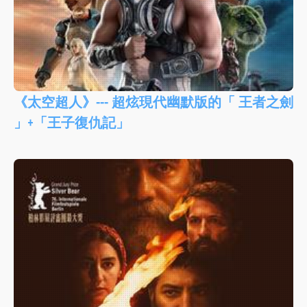
《太空超人》--- 超炫現代幽默版的「 王者之劍
」+「王子復仇記」