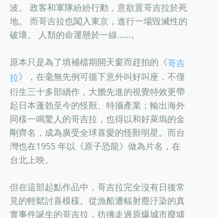
波。 政客和軍隊紛紛行動，意欲置哥吉拉於死
地。 而哥吉拉也闖入東京，進行一場毀滅性的
破壞。 人類的命運懸於一線……。
原本只是為了填補檔期開天窗而趕拍的《
哥吉
》，在毫無先例可循下意外叫好叫座，不僅
拉
衍生三十多部續作，大膽先進的視覺特效更帶
起日本蓬勃至今的怪獸、特攝產業；輸出海外
同樣一鳴驚人的哥吉拉，也得以和好萊塢的金
剛齊名，成為廣受全球喜愛的怪獸明星。而台
灣也在1955 年以《原子恐龍》做為片名，在
台北上映。
但在這部起點作品中，哥吉拉完全沒有日後常
見的輕鬆討喜模樣。從漁船遭輻射塵汙染的真
實事件誕生的哥吉拉，彷彿走過原爆城市廢墟