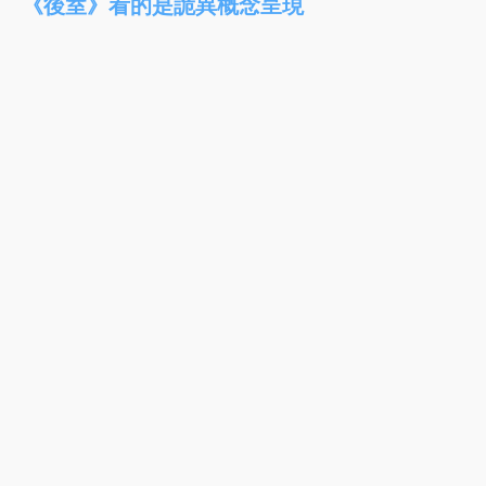
《後室》看的是詭異概念呈現