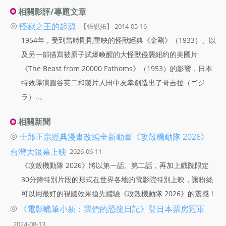
相關影評/專題文章
◎
怪獸之王的起源
【張硯拓】 2014-05-16
1954年，受到當時剛剛重映的怪獸經典《金剛》（1933）、以
及另一部描寫被原子試爆喚醒的大怪獸侵襲紐約的美國片
《The Beast from 20000 Fathoms》（1953）的影響，日本
特效導演圓谷英二和製片人田中友幸創造出了哥吉拉（ゴジ
ラ）..。
相關新聞
◎
士郎正宗經典漫畫改編全新動畫《攻殼機動隊 2026》
台灣大銀幕上映
2026-06-11
《攻殼機動隊 2026》將以第一話、第二話，再加上戲院限定
30分鐘特別片段的形式在世界各地的電影院特別上映，讓粉絲
可以用最好的視聽效果搶先體驗《攻殼機動隊 2026》的震撼！
◎
《電影蠟筆小新：我們的恐龍日記》登日本票房冠軍
2024-08-13