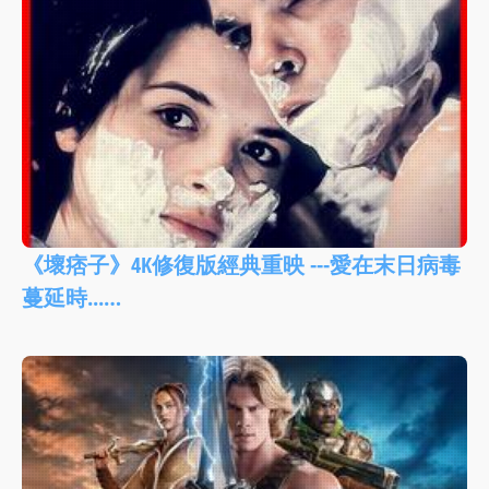
《壞痞子》4K修復版經典重映 ---愛在末日病毒
蔓延時...…