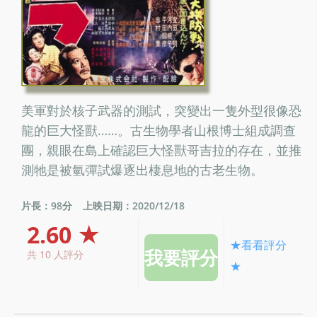
美軍對於核子武器的測試，突變出一隻外型很像恐
龍的巨大怪獸……。古生物學者山根博士組成調查
團，親眼在島上確認巨大怪獸哥吉拉的存在，並推
測牠是被氫彈試爆逐出棲息地的古老生物。
片長：98分
上映日期：2020/12/18
2.60 ★
★看看評分
共 10 人評分
★