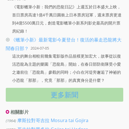
《電影蠟筆小新：我們的恐龍日記》上週五於日本盛大上映，
首日票房高達1億4千萬日圓衝上日本票房冠軍，週末票房更達
到4億5500萬日元，創造電影蠟筆小新系列影史最高的開片票
房紀錄！
◎
《蠟筆小新》最新電影今夏登台！復活的暴走恐龍將大
鬧春日部？
2024-07-05
這次的舞台相較前幾集電影版作品規模更加宏大，故事從以復
活恐龍為主題的樂園「恐龍島」開始，在春日部防衛隊受小愛
之邀前往「恐龍島」參觀的同時；小白在河堤旁邂逅了神祕的
小恐龍「那那」，究竟「那那」的真實身分是什麼？
更多新聞
相關影片
摩斯拉對哥吉拉 Mosura tai Gojira
(1964)