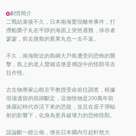
劇情簡介
二戰結束後不久，日本南海驚現離奇事件，打
撈船榮子丸在平靜的海面上突然遇難，倖存者
寥寥，前去搜救的賓果丸也一去不返。
不久，南海附近的島嶼大戶島遭受到恐怖的襲
擊，島上的老人聲稱這便是傳說中的怪獸哥吉
拉作怪。
古生物專家山根京平教授受命前往調查，根據
現場遺留的痕跡斷定，這個怪物是200萬年前
侏羅紀時代存活下來的恐龍，並且在原子彈輻
射的影響下，化身為更具破壞力的恐怖怪獸。
該論斷一經公佈，便在日本國內引起軒然大