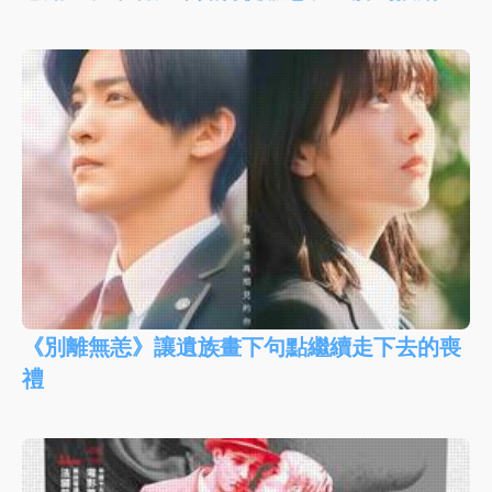
《別離無恙》讓遺族畫下句點繼續走下去的喪
禮