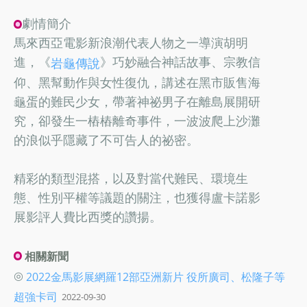
劇情簡介
馬來西亞電影新浪潮代表人物之一導演胡明
進，《
》巧妙融合神話故事、宗教信
岩龜傳說
仰、黑幫動作與女性復仇，講述在黑市販售海
龜蛋的難民少女，帶著神祕男子在離島展開研
究，卻發生一樁樁離奇事件，一波波爬上沙灘
的浪似乎隱藏了不可告人的祕密。
精彩的類型混搭，以及對當代難民、環境生
態、性別平權等議題的關注，也獲得盧卡諾影
展影評人費比西獎的讚揚。
相關新聞
◎
2022金馬影展網羅12部亞洲新片 役所廣司、松隆子等
超強卡司
2022-09-30