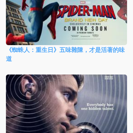
《蜘蛛人：重生日》五味雜陳，才是活著的味
道