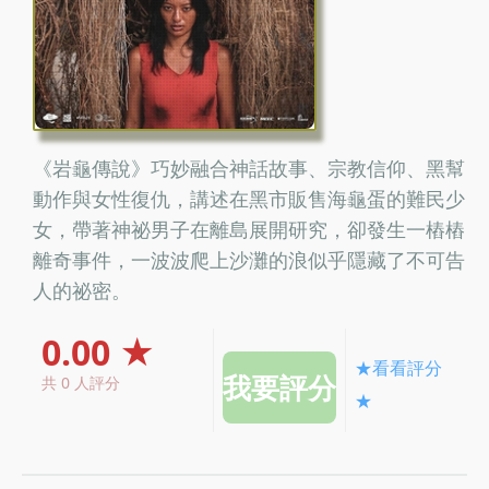
《岩龜傳說》巧妙融合神話故事、宗教信仰、黑幫
動作與女性復仇，講述在黑市販售海龜蛋的難民少
女，帶著神祕男子在離島展開研究，卻發生一樁樁
離奇事件，一波波爬上沙灘的浪似乎隱藏了不可告
人的祕密。
0.00 ★
★看看評分
共 0 人評分
★