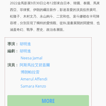
2022金馬影展9月30日公布12部來自日本、韓國、泰國、馬來
西亞、菲律賓、伊朗的矚目新作，影迷喜愛的演員役所廣司、
松隆子、木村文乃、永山絢斗、二宮和也、裴斗娜都在卡司陣
容裡，分別呈現了獨特的愛情觀、從BL漫畫展開的閨蜜情、也
涵蓋奇幻、戰爭、歷史、政治各層面。
導演：
胡明進
編劇：
胡明進
Neesa Jamal
演員：
阿斯馬拉艾碧蓋爾
博朗帕拉雷
Amerul Affendi
Samara Kenzo
MORE