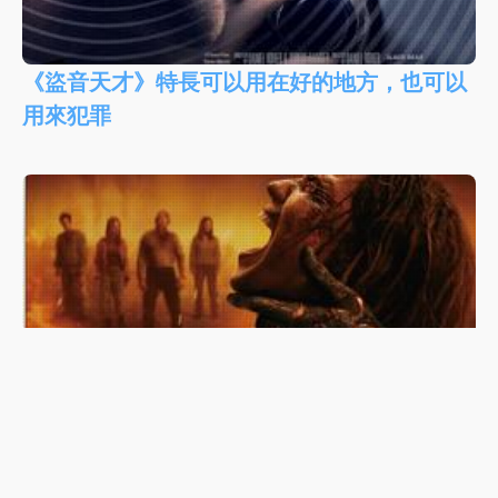
《盜音天才》特長可以用在好的地方，也可以
用來犯罪
《屍變焚場》--- 人魔生死鬥，殘忍驚嚇血腥無