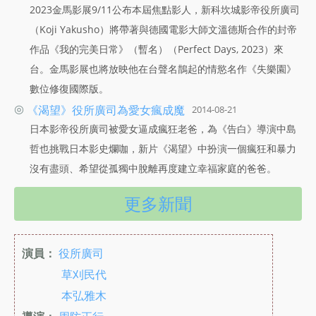
2023金馬影展9/11公布本屆焦點影人，新科坎城影帝役所廣司
（Koji Yakusho）將帶著與德國電影大師文溫德斯合作的封帝
作品《我的完美日常》（暫名）（Perfect Days, 2023）來
台。金馬影展也將放映他在台聲名鵲起的情慾名作《失樂園》
數位修復國際版。
◎
《渴望》役所廣司為愛女瘋成魔
2014-08-21
日本影帝役所廣司被愛女逼成瘋狂老爸，為《告白》導演中島
哲也挑戰日本影史爛咖，新片《渴望》中扮演一個瘋狂和暴力
沒有盡頭、希望從孤獨中脫離再度建立幸福家庭的爸爸。
更多新聞
演員：
役所廣司
草刈民代
本弘雅木