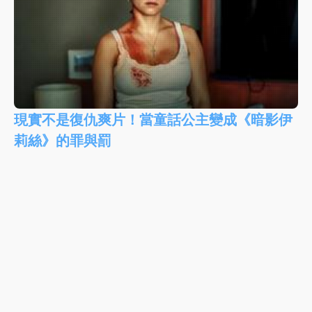
現實不是復仇爽片！當童話公主變成《暗影伊
莉絲》的罪與罰