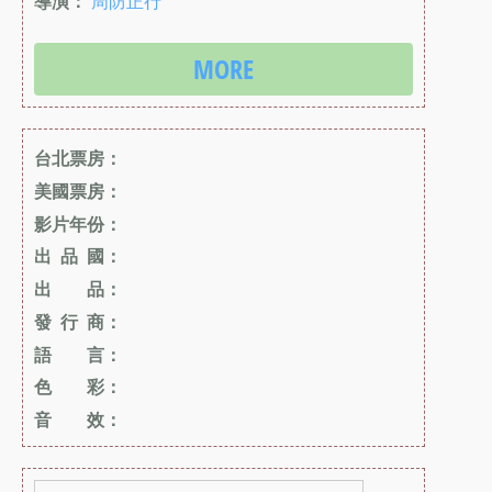
導演：
周防正行
MORE
台北票房：
美國票房：
影片年份：
出 品 國：
出 品：
發 行 商：
語 言：
色 彩：
音 效：