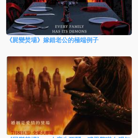
《屍變焚場》嫁錯老公的極端例子