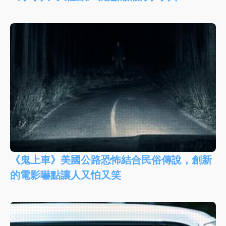
《鬼上車》美國公路恐怖結合民俗傳說，創新
的電影嚇點讓人又怕又笑