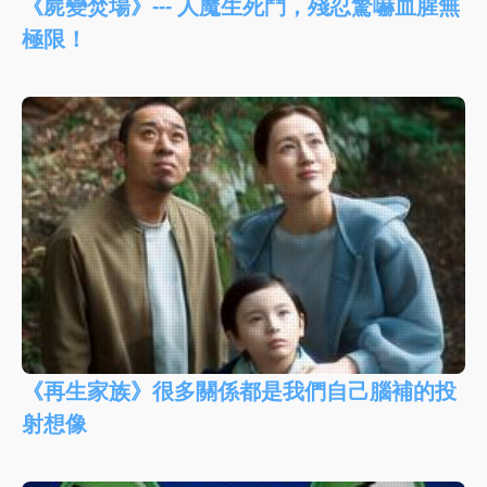
《屍變焚場》--- 人魔生死鬥，殘忍驚嚇血腥無
極限！
《再生家族》很多關係都是我們自己腦補的投
射想像