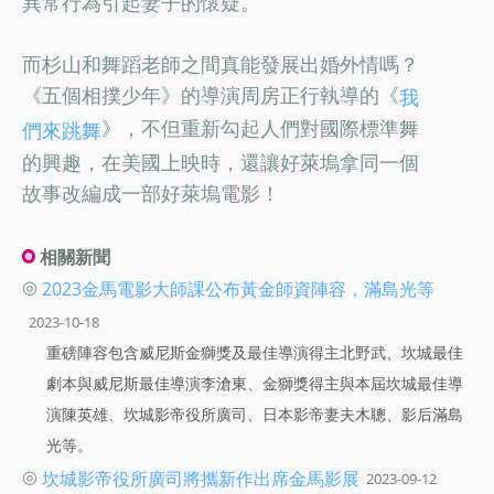
異常行為引起妻子的懷疑。
而杉山和舞蹈老師之間真能發展出婚外情嗎？
《五個相撲少年》的導演周房正行執導的《
我
》，不但重新勾起人們對國際標準舞
們來跳舞
的興趣，在美國上映時，還讓好萊塢拿同一個
故事改編成一部好萊塢電影！
相關新聞
◎
2023金馬電影大師課公布黃金師資陣容，滿島光等
2023-10-18
重磅陣容包含威尼斯金獅獎及最佳導演得主北野武、坎城最佳
劇本與威尼斯最佳導演李滄東、金獅獎得主與本屆坎城最佳導
演陳英雄、坎城影帝役所廣司、日本影帝妻夫木聰、影后滿島
光等。
◎
坎城影帝役所廣司將攜新作出席金馬影展
2023-09-12