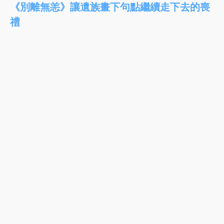
《別離無恙》讓遺族畫下句點繼續走下去的喪
禮