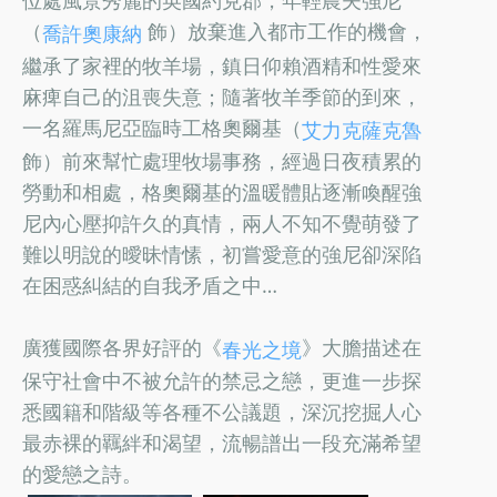
位處風景秀麗的英國約克郡，年輕農夫強尼
（
飾）放棄進入都市工作的機會，
喬許奧康納
繼承了家裡的牧羊場，鎮日仰賴酒精和性愛來
麻痺自己的沮喪失意；隨著牧羊季節的到來，
一名羅馬尼亞臨時工格奧爾基（
艾力克薩克魯
飾）前來幫忙處理牧場事務，經過日夜積累的
勞動和相處，格奧爾基的溫暖體貼逐漸喚醒強
尼內心壓抑許久的真情，兩人不知不覺萌發了
難以明說的曖昧情愫，初嘗愛意的強尼卻深陷
在困惑糾結的自我矛盾之中…
廣獲國際各界好評的《
》大膽描述在
春光之境
保守社會中不被允許的禁忌之戀，更進一步探
悉國籍和階級等各種不公議題，深沉挖掘人心
最赤裸的羈絆和渴望，流暢譜出一段充滿希望
的愛戀之詩。