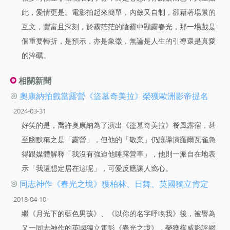
此，愛情更是。電影拍起來簡單，內斂又自制，卻藉著場景的
互文，豐富且深刻，於霧茫茫的陰霾中顯露春光，那一場戲是
個重要轉折，是預示，亦是象徵，無論是人生的引導還是真愛
的淬礪。
相關新聞
◎
奧康納拍戲當露營《盜墓奇美拉》榮獲歐洲影帝提名
2024-03-31
好笑的是，喬許奧康納為了演出《盜墓奇美拉》餐風露宿，甚
至幽默稱之是「露營」，但他的「敬業」仍讓導演羅爾瓦雀急
得跟媒體解釋「我沒有強迫他睡露營車」，他則一派自在地表
示「我還想定居在這呢」，可愛反應讓人窩心。
◎
同志神作《春光之境》獲柏林、日舞、英國獨立肯定
2018-04-10
繼《月光下的藍色男孩》、《以你的名字呼喚我》後，被譽為
又一同志神作的英國獨立電影《春光之境》，榮獲權威影評網