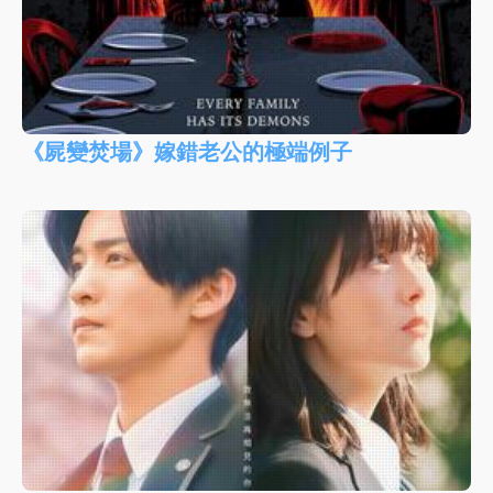
《屍變焚場》嫁錯老公的極端例子