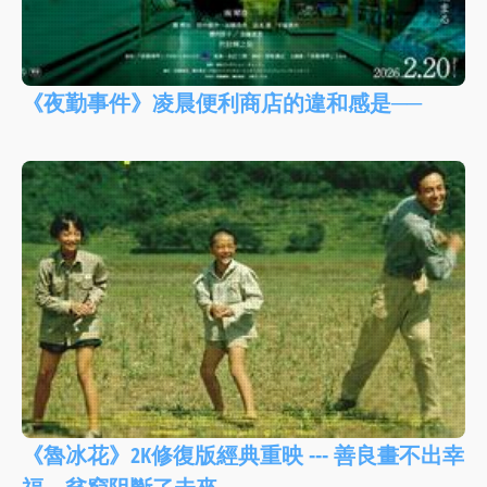
《夜勤事件》凌晨便利商店的違和感是──
《魯冰花》2K修復版經典重映 --- 善良畫不出幸
福，貧窮阻斷了未來