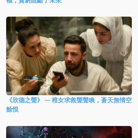
《欣德之聲》 --- 稚女求救聲聲喚，蒼天無情空
餘恨