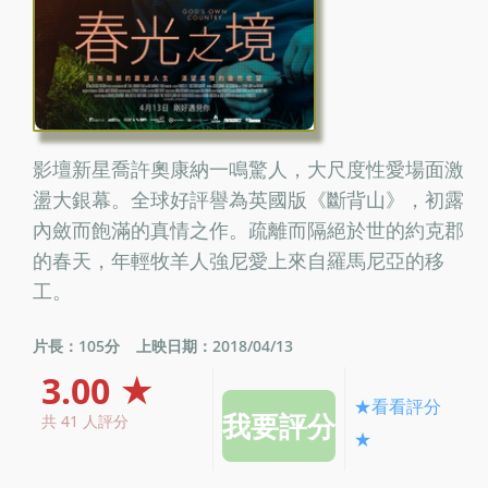
影壇新星喬許奧康納一鳴驚人，大尺度性愛場面激
盪大銀幕。全球好評譽為英國版《斷背山》，初露
內斂而飽滿的真情之作。疏離而隔絕於世的約克郡
的春天，年輕牧羊人強尼愛上來自羅馬尼亞的移
工。
片長：105分
上映日期：2018/04/13
3.00 ★
★看看評分
共 41 人評分
★