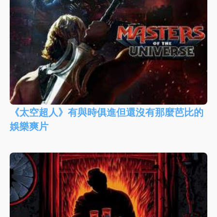
《太空超人》有與時俱進但還沒有那麼芭比的
娛樂爽片