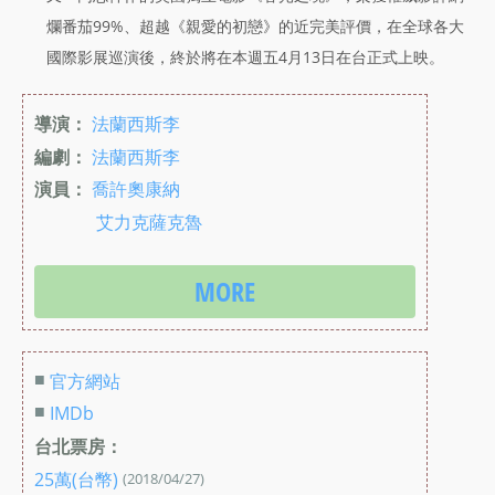
爛番茄99%、超越《親愛的初戀》的近完美評價，在全球各大
國際影展巡演後，終於將在本週五4月13日在台正式上映。
導演：
法蘭西斯李
編劇：
法蘭西斯李
演員：
喬許奧康納
艾力克薩克魯
MORE
■
官方網站
■
IMDb
台北票房：
25萬(台幣)
(2018/04/27)