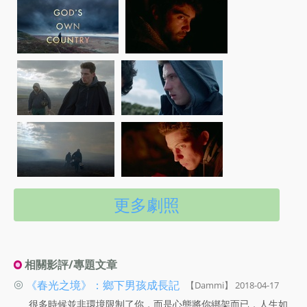
更多劇照
相關影評/專題文章
◎
《春光之境》：鄉下男孩成長記
【Dammi】 2018-04-17
很多時候並非環境限制了你，而是心態將你綁架而已，人生如