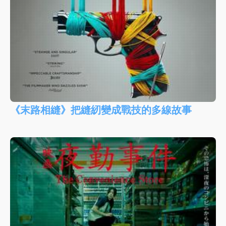
《末路相縫》把縫紉變成戰技的多線故事