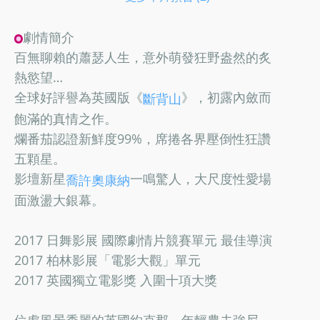
劇情簡介
百無聊賴的蕭瑟人生，意外萌發狂野盎然的炙
熱慾望…
全球好評譽為英國版《
》，初露內斂而
斷背山
飽滿的真情之作。
爛番茄認證新鮮度99%，席捲各界壓倒性狂讚
五顆星。
影壇新星
一鳴驚人，大尺度性愛場
喬許奧康納
面激盪大銀幕。
2017 日舞影展 國際劇情片競賽單元 最佳導演
2017 柏林影展「電影大觀」單元
2017 英國獨立電影獎 入圍十項大獎