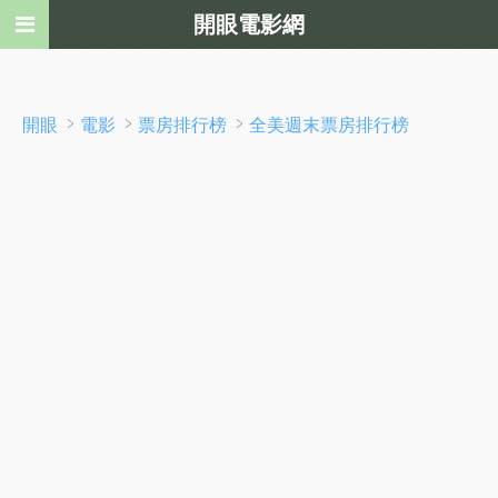
開眼電影網
﹥
﹥
﹥
開眼
電影
票房排行榜
全美週末票房排行榜