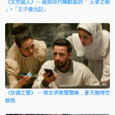
《太空超人》--- 超炫現代幽默版的「 王者之劍
」+「王子復仇記」
《欣德之聲》 --- 稚女求救聲聲喚，蒼天無情空
餘恨