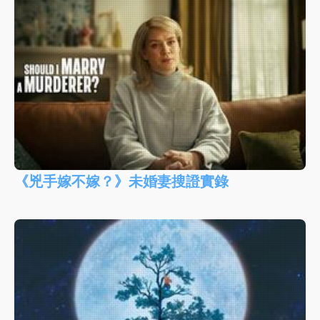
《兇手嫁不嫁？》未婚妻搜證實錄