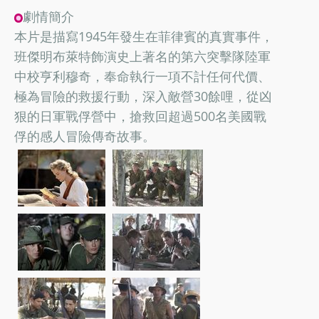
劇情簡介
本片是描寫1945年發生在菲律賓的真實事件，
班傑明布萊特飾演史上著名的第六突擊隊陸軍
中校亨利穆奇，奉命執行一項不計任何代價、
極為冒險的救援行動，深入敵營30餘哩，從凶
狠的日軍戰俘營中，搶救回超過500名美國戰
俘的感人冒險傳奇故事。