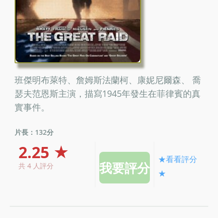
班傑明布萊特、詹姆斯法蘭柯、康妮尼爾森、 喬
瑟夫范恩斯主演，描寫1945年發生在菲律賓的真
實事件。
片長：132分
2.25 ★
★看看評分
共 4 人評分
★