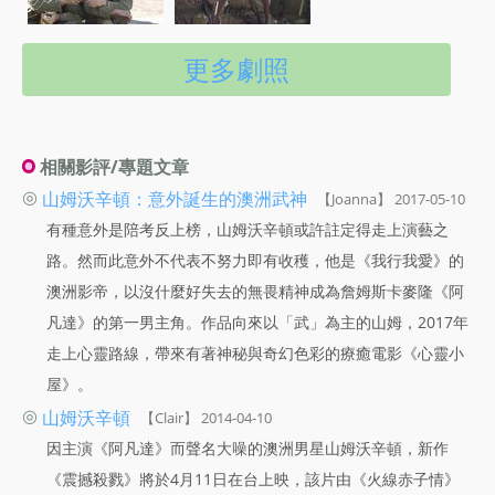
更多劇照
相關影評/專題文章
◎
山姆沃辛頓：意外誕生的澳洲武神
【Joanna】 2017-05-10
有種意外是陪考反上榜，山姆沃辛頓或許註定得走上演藝之
路。然而此意外不代表不努力即有收穫，他是《我行我愛》的
澳洲影帝，以沒什麼好失去的無畏精神成為詹姆斯卡麥隆《阿
凡達》的第一男主角。作品向來以「武」為主的山姆，2017年
走上心靈路線，帶來有著神秘與奇幻色彩的療癒電影《心靈小
屋》。
◎
山姆沃辛頓
【Clair】 2014-04-10
因主演《阿凡達》而聲名大噪的澳洲男星山姆沃辛頓，新作
《震撼殺戮》將於4月11日在台上映，該片由《火線赤子情》