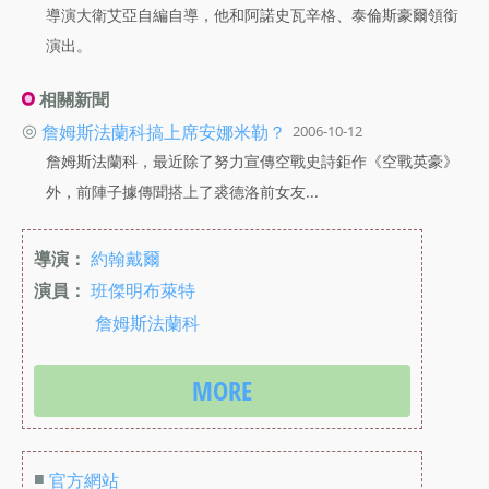
導演大衛艾亞自編自導，他和阿諾史瓦辛格、泰倫斯豪爾領銜
演出。
相關新聞
◎
詹姆斯法蘭科搞上席安娜米勒？
2006-10-12
詹姆斯法蘭科，最近除了努力宣傳空戰史詩鉅作《空戰英豪》
外，前陣子據傳聞搭上了裘德洛前女友...
導演：
約翰戴爾
演員：
班傑明布萊特
詹姆斯法蘭科
MORE
■
官方網站