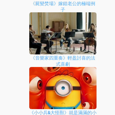
《屍變焚場》嫁錯老公的極端例
子
《音樂家四重奏》輕盈討喜的法
式喜劇
《小小兵&大怪獸》就是滿滿的小