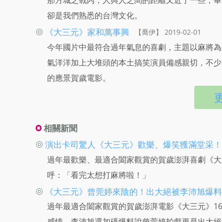
那方城之戰內，人與人之間的距離又近了一些，畢
卻是我們熟悉的台灣文化。
◎
《大三元》家和萬事興
【喬伊】 2019-02-01
今年國片中最符合過年氣息的喜劇，主題以麻將為
氣洋洋加上大堆頭的本土搞笑演員備感親切，不少
的應景賀歲電影。
相關新聞
◎
演出卡司驚人《大三元》歡樂、爆笑獲滿堂采！
過年最歡樂、最適合闔家觀賞的賀歲澎湃喜劇《大
呼：「看完太想打麻將啦！」
◎
《大三元》曾莞婷來陰的！出大絕被李沛旭爆料
過年最適合闔家觀賞的賀歲澎湃電影《大三元》1
感情。李沛旭還加碼爆料說曾莞婷拍戲更是出大絕