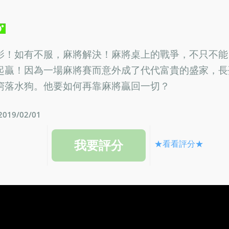
影！如有不服，麻將解決！麻將桌上的戰爭，不只不能
起贏！因為一場麻將賽而意外成了代代富貴的盛家，長
窮落水狗。他要如何再靠麻將贏回一切？
19/02/01
★看看評分★