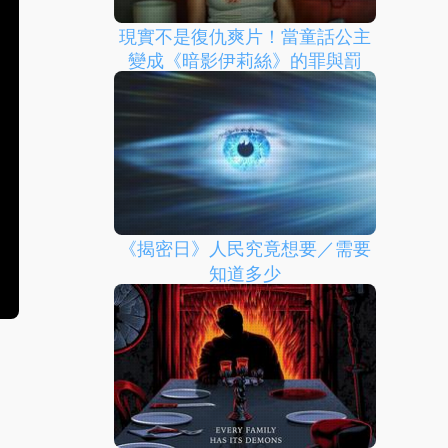
現實不是復仇爽片！當童話公主
變成《暗影伊莉絲》的罪與罰
《揭密日》人民究竟想要／需要
知道多少