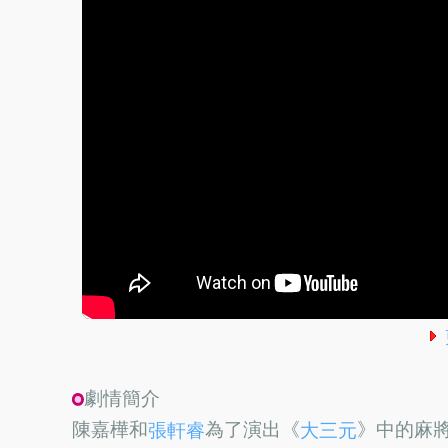
劇情簡介
陳嘉樺和
為了演出《
》中的麻
張軒睿
大三元