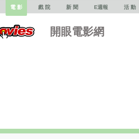
電 影
戲 院
新 聞
E週報
活 動
開眼電影網