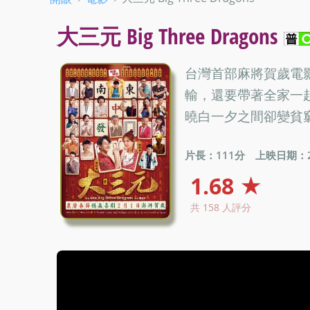
大三元 Big Three Dragons
台灣首部麻將賀歲電
輸，還要帶著全家一
曉白一夕之間卻變貧
片長：111分
上映日期：20
1.68 ★
共 158 人評分