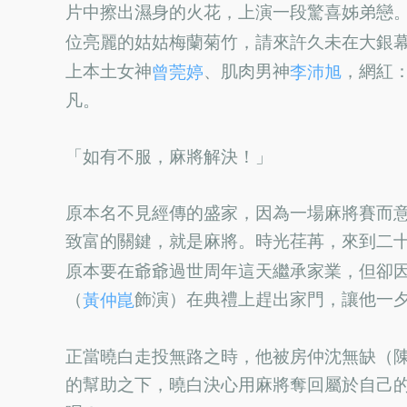
片中擦出濕身的火花，上演一段驚喜姊弟戀
位亮麗的姑姑梅蘭菊竹，請來許久未在大銀
上本土女神
、肌肉男神
，網紅
曾莞婷
李沛旭
凡。
「如有不服，麻將解決！」
原本名不見經傳的盛家，因為一場麻將賽而
致富的關鍵，就是麻將。時光荏苒，來到二
原本要在爺爺過世周年這天繼承家業，但卻
（
飾演）在典禮上趕出家門，讓他一
黃仲崑
正當曉白走投無路之時，他被房仲沈無缺（
的幫助之下，曉白決心用麻將奪回屬於自己