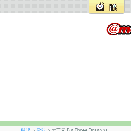
﹥
﹥大三元 Big Three Dragons
開眼
電影