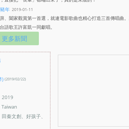
豬年
2019-01-11
湃、闔家觀賞第一首選，就連電影歌曲也精心打造三首傳唱曲。
台語歌王許富凱一同獻唱。
更多新聞
站
：
幣)
(2019/02/22)
：
2019
：
Taiwan
：
田秦文創、好孩子、
：