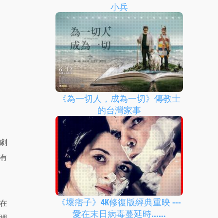
小兵
《為一切人，成為一切》傳教士
的台灣家事
劇
有
《壞痞子》4K修復版經典重映 ---
在
愛在末日病毒蔓延時...…