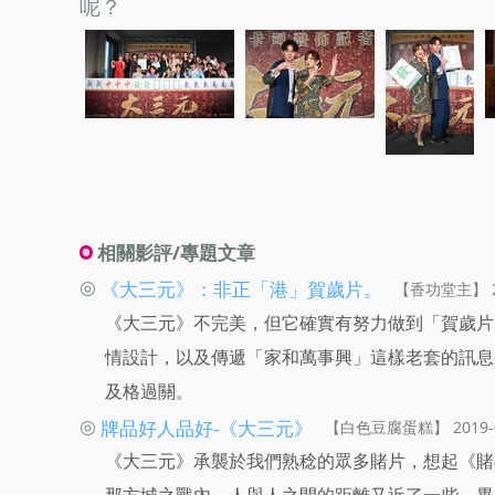
呢？
相關影評/專題文章
◎
《大三元》：非正「港」賀歲片。
【香功堂主】 20
《大三元》不完美，但它確實有努力做到「賀歲片
情設計，以及傳遞「家和萬事興」這樣老套的訊息
及格過關。
◎
牌品好人品好-《大三元》
【白色豆腐蛋糕】 2019-0
《大三元》承襲於我們熟稔的眾多賭片，想起《賭