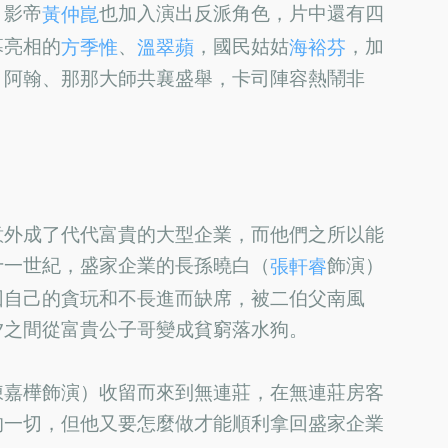
。影帝
也加入演出反派角色，片中還有四
黃仲崑
幕亮相的
、
，國民姑姑
，加
方季惟
溫翠蘋
海裕芬
：阿翰、那那大師共襄盛舉，卡司陣容熱鬧非
意外成了代代富貴的大型企業，而他們之所以能
十一世紀，盛家企業的長孫曉白（
飾演）
張軒睿
因自己的貪玩和不長進而缺席，被二伯父南風
夕之間從富貴公子哥變成貧窮落水狗。
陳嘉樺飾演）收留而來到無連莊，在無連莊房客
的一切，但他又要怎麼做才能順利拿回盛家企業