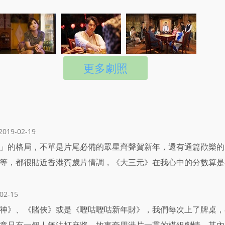
更多劇照
19-02-19
」的格局，不單是片尾必備的眾星齊聲賀新年，還有通篇歡樂的
等，都很貼近香港賀歲片情調，《大三元》在我心中的分數算是
2-15
神》、《賭俠》或是《嚦咕嚦咕新年財》，我們每次上了牌桌，