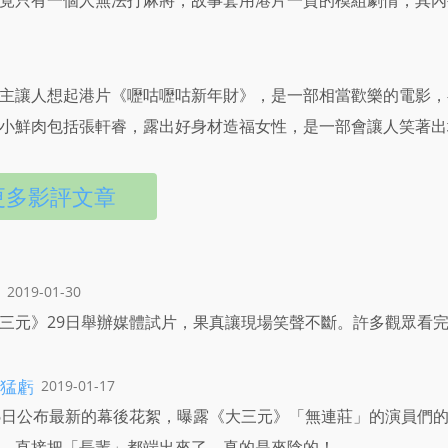
竟只有一個人無法打麻將，故事套用港片一貫的模組劇情，其內
主讓人想起港片《嚦咕嚦咕新年財》，是一部相當歡樂的電影，
小鮮肉包括張軒睿，露出好身材造福女性，是一部會讓人笑著出
更多影評文章
2019-01-30
三元》29日舉辦媒體試片，果真讓現場笑聲不斷。許多觀眾看
猛虧
2019-01-17
6日公布最新的幕後花絮，曝露《大三元》「無連莊」的演員們
，直接把「長輩」都端出來了，真的是來陰的！