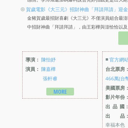
◎
賀歲電影《大三元》招財神曲「拜請拜請」迎金
金豬賀歲最招財喜劇《大三元》不僅演員組合最澎
中招財神曲「拜請拜請」，由王彩樺與澎恰恰以及
■
導演：
陳怡妤
官方網
演員：
陳嘉樺
台北票房
張軒睿
466萬(台
美國票房
MORE
影片年份
出 品 國
出 品
幸福本色