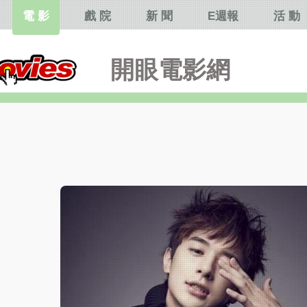
電 影
戲 院
新 聞
E週報
活 動
開眼電影網