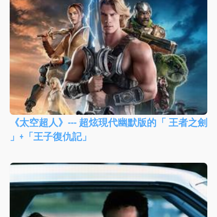
《太空超人》--- 超炫現代幽默版的「 王者之劍
」+「王子復仇記」