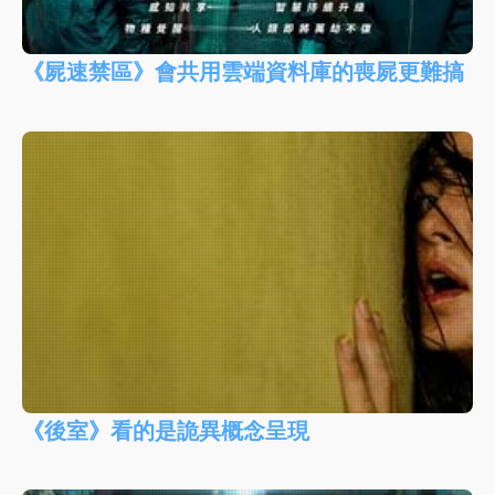
《屍速禁區》會共用雲端資料庫的喪屍更難搞
《後室》看的是詭異概念呈現