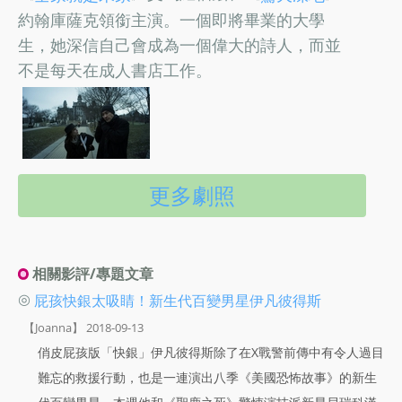
約翰庫薩克領銜主演。一個即將畢業的大學
生，她深信自己會成為一個偉大的詩人，而並
不是每天在成人書店工作。
更多劇照
相關影評/專題文章
◎
屁孩快銀太吸睛！新生代百變男星伊凡彼得斯
【Joanna】 2018-09-13
俏皮屁孩版「快銀」伊凡彼得斯除了在X戰警前傳中有令人過目
難忘的救援行動，也是一連演出八季《美國恐怖故事》的新生