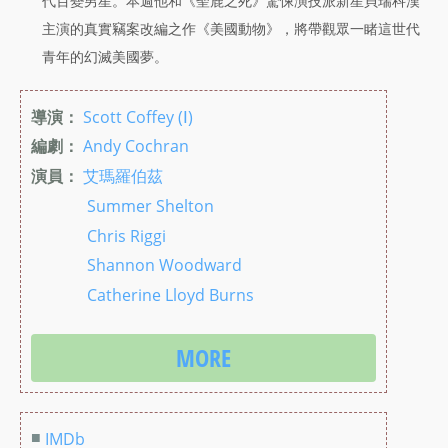
代百變男星。本週他和《聖鹿之死》驚悚演技派新星貝瑞科漢
主演的真實竊案改編之作《美國動物》，將帶觀眾一睹這世代
青年的幻滅美國夢。
導演：
Scott Coffey (Ⅰ)
編劇：
Andy Cochran
演員：
艾瑪羅伯茲
Summer Shelton
Chris Riggi
Shannon Woodward
Catherine Lloyd Burns
MORE
■
IMDb