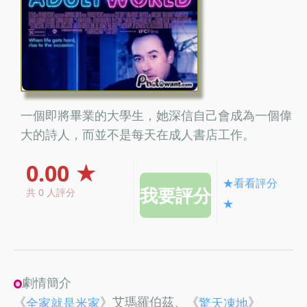
一個即將畢業的大學生，她深信自己會成為一個偉
大的詩人，而並不是每天在成人書店工作。
0.00 ★
★看看評分
共 0 人評分
★
劇情簡介
《
》艾瑪羅伯茲、《
》
全家就是米家
驚天凍地