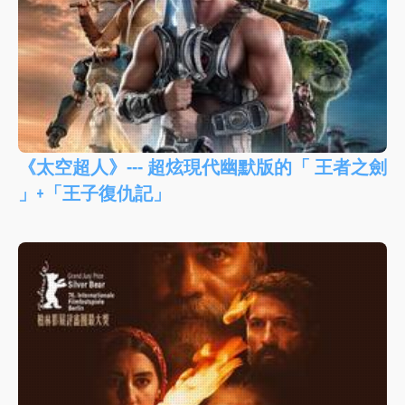
《太空超人》--- 超炫現代幽默版的「 王者之劍
」+「王子復仇記」