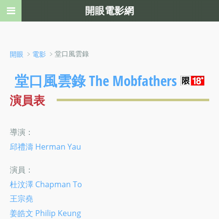
開眼電影網
﹥
﹥堂口風雲錄
開眼
電影
堂口風雲錄 The Mobfathers
演員表
導演：
邱禮濤 Herman Yau
演員：
杜汶澤 Chapman To
王宗堯
姜皓文 Philip Keung