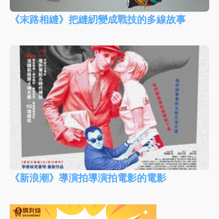
《末路相縫》把縫紉變成戰技的多線故事
《新浪潮》導演拍導演拍電影的電影