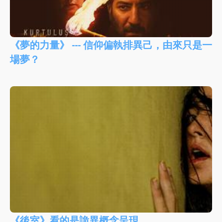
《夢的力量》 --- 信仰偏執排異己，由來只是一
場夢？
《後室》看的是詭異概念呈現