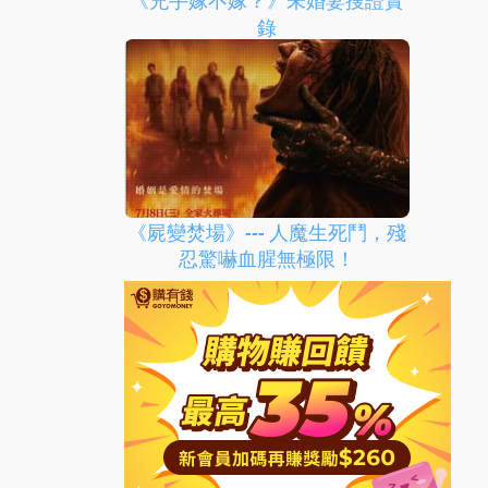
《兇手嫁不嫁？》未婚妻搜證實
錄
《屍變焚場》--- 人魔生死鬥，殘
忍驚嚇血腥無極限！