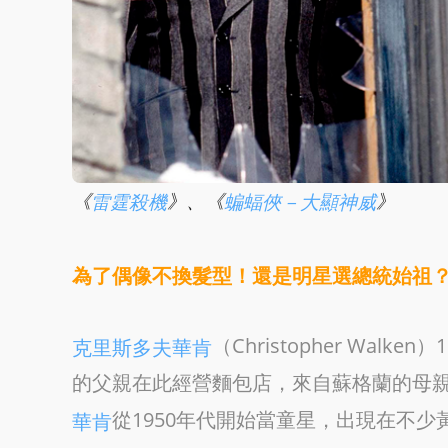
《
》、《
》
雷霆殺機
蝙蝠俠－大顯神威
為了偶像不換髮型！還是明星選總統始祖
（Christopher Wa
克里斯多夫華肯
的父親在此經營麵包店，來自蘇格蘭的母
從1950年代開始當童星，出現在不
華肯