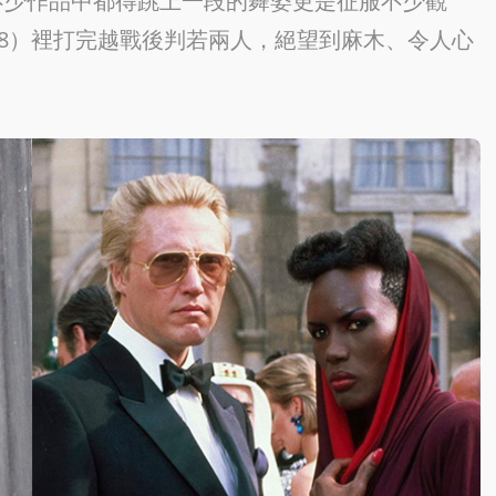
不少作品中都得跳上一段的舞姿更是征服不少觀
78）裡打完越戰後判若兩人，絕望到麻木、令人心