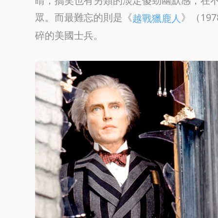
睛，搞笑也有另類的淡定傻勁幽默感，在
眾。而最難忘的則是《
》（19
越戰獵鹿人
碎的美國士兵。