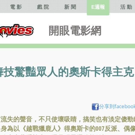
電 影
戲 院
新 聞
E週報
活 動
開眼電影網
舞技驚豔眾人的奧斯卡得主克
分享到faceboo
質流失的聲音，不只使壞吸睛，搞笑也有淡定傻勁
身為以《越戰獵鹿人》得奧斯卡的007反派、偶