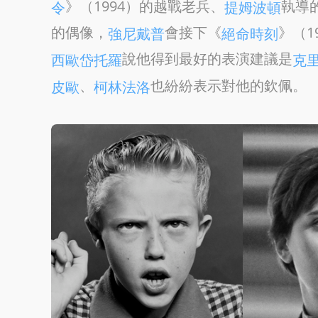
》（1994）的越戰老兵、
執導
令
提姆波頓
的偶像，
會接下《
》（1
強尼戴普
絕命時刻
說他得到最好的表演建議是
西歐岱托羅
克
、
也紛紛表示對他的欽佩。
皮歐
柯林法洛