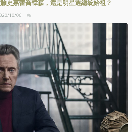
撞臉史嘉蕾喬韓森，還是明星選總統始祖？
020/10/06