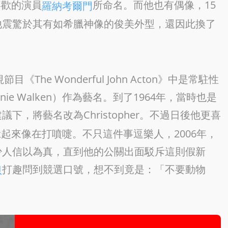
最喜歡的演員
所命名。而他也有偶像，15
羅納考爾門
他震驚於其有如希臘神像的俊美外型，還因此換了
he Wonderful John Acton》中是常駐性
e Walken）作為藝名。到了1964年，當時也是
議下，將藝名改為Christopher。不過日後他更喜
her唸起來像在打噴嚏。不只這件事逗樂人，2006年，
少人信以為真，直到他的公關出面駁斥這則假新
打趣問到競選口號，想不到竟是：「不要動物
恩