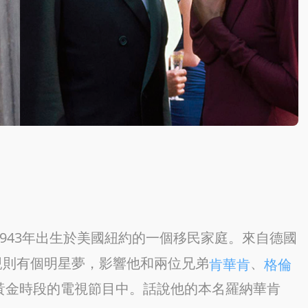
？
lken）1943年出生於美國紐約的一個移民家庭。來自德國
親則有個明星夢，影響他和兩位兄弟
、
肯華肯
格倫
少黃金時段的電視節目中。話說他的本名羅納華肯