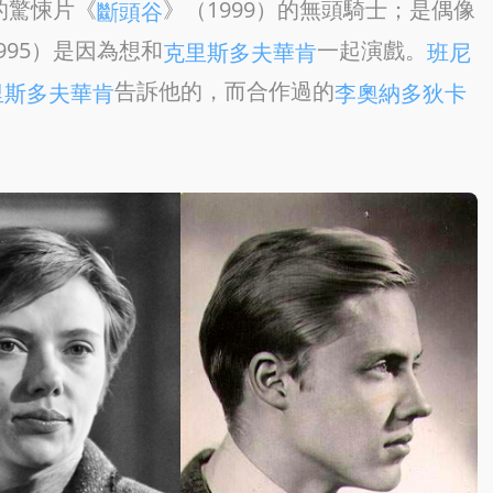
的驚悚片《
》（1999）的無頭騎士；是偶像
斷頭谷
995）是因為想和
一起演戲。
克里斯多夫華肯
班尼
告訴他的，而合作過的
里斯多夫華肯
李奧納多狄卡