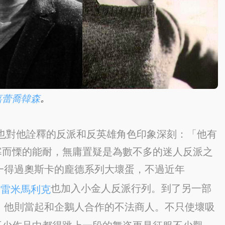
。
嘉蕾喬韓森
rt）也對他詮釋的反派和反英雄角色印象深刻：「他有
寒而慄的能耐，無庸置疑是為數不多的迷人反派之
唯一得過奧斯卡的龐德系列大壞蛋，不過近年
帝
也加入小金人反派行列。到了另一部
雷米馬利克
），他則當起和企鵝人合作的不法商人。不只使壞吸