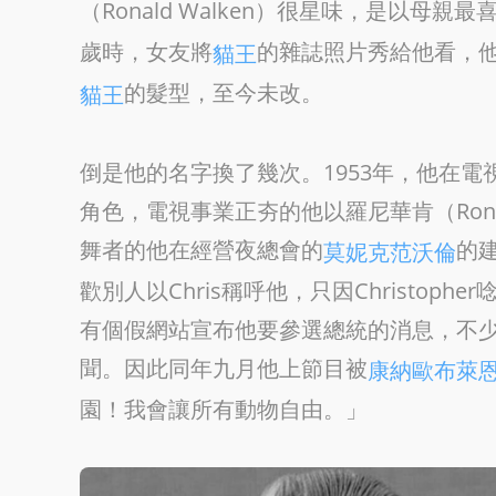
（Ronald Walken）很星味，是以母親
歲時，女友將
的雜誌照片秀給他看，
貓王
的髮型，至今未改。
貓王
倒是他的名字換了幾次。1953年，他在電視節目《T
角色，電視事業正夯的他以羅尼華肯（Ronni
舞者的他在經營夜總會的
的建
莫妮克范沃倫
歡別人以Chris稱呼他，只因Christop
有個假網站宣布他要參選總統的消息，不
聞。因此同年九月他上節目被
康納歐布萊
園！我會讓所有動物自由。」