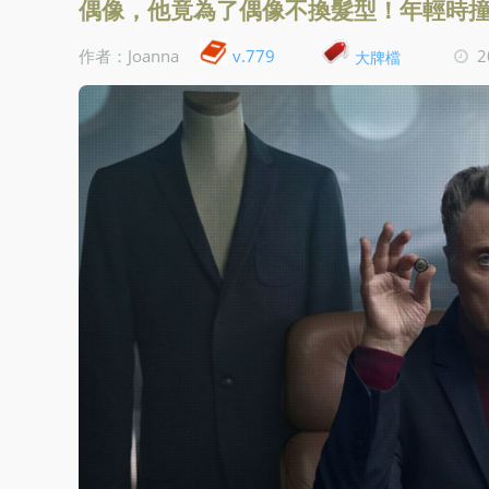
偶像，他竟為了偶像不換髮型！年輕時
v.779
作者：Joanna
2
大牌檔