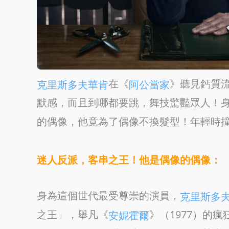
在《
》聽見鈣質
克里斯多夫華肯
阿公當家
默感，而且到哪都要跳，舞技驚豔眾人！
的偶像，他竟為了偶像不換髮型！年輕時
迷人反派，客串之王！他是偶像的偶像：
身為這個世代最受尊崇的演員，
克里斯多
之王」，舉凡《
》（1977）的瘋
安妮霍爾