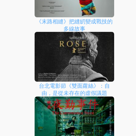
《末路相縫》把縫紉變成戰技的
多線故事
台北電影節《雙面蘿絲》：自
由，是從未存在的虛假議題