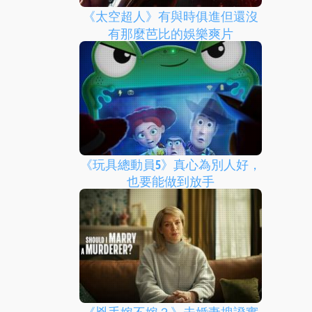
《太空超人》有與時俱進但還沒
有那麼芭比的娛樂爽片
《玩具總動員5》真心為別人好，
也要能做到放手