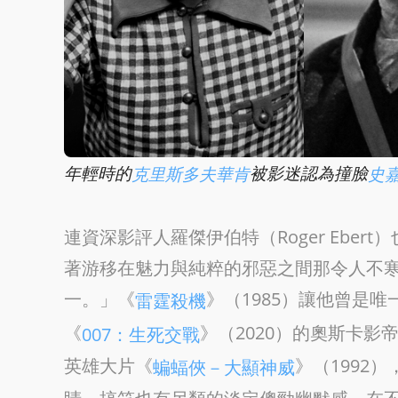
年輕時的
被影迷認為撞臉
克里斯多夫華肯
史
連資深影評人羅傑伊伯特（Roger Ebe
著游移在魅力與純粹的邪惡之間那令人不
一。」《
》（1985）讓他曾是
雷霆殺機
《
》（2020）的奧斯卡影
007：生死交戰
英雄大片《
》（1992
蝙蝠俠－大顯神威