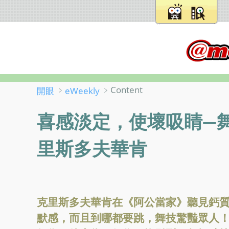
﹥
﹥Content
開眼
eWeekly
喜感淡定，使壞吸睛—
里斯多夫華肯
克里斯多夫華肯在《阿公當家》聽見鈣
默感，而且到哪都要跳，舞技驚豔眾人！