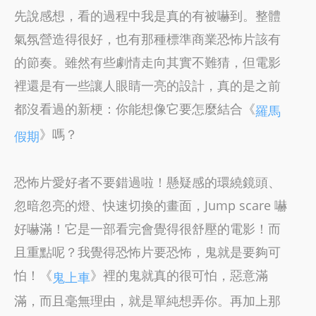
先說感想，看的過程中我是真的有被嚇到。整體
氣氛營造得很好，也有那種標準商業恐怖片該有
的節奏。雖然有些劇情走向其實不難猜，但電影
裡還是有一些讓人眼睛一亮的設計，真的是之前
都沒看過的新梗：你能想像它要怎麼結合《
羅馬
》嗎？
假期
恐怖片愛好者不要錯過啦！懸疑感的環繞鏡頭、
忽暗忽亮的燈、快速切換的畫面，Jump scare 嚇
好嚇滿！它是一部看完會覺得很舒壓的電影！而
且重點呢？我覺得恐怖片要恐怖，鬼就是要夠可
怕！《
》裡的鬼就真的很可怕，惡意滿
鬼上車
滿，而且毫無理由，就是單純想弄你。再加上那