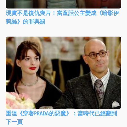
現實不是復仇爽片！當童話公主變成《暗影伊
莉絲》的罪與罰
重溫《穿著PRADA的惡魔》：當時代已經翻到
下一頁