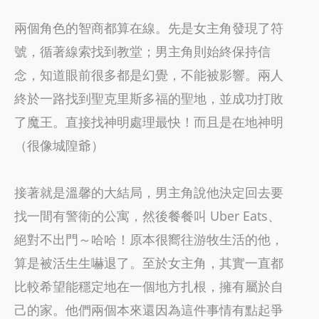
兩個角色的智商都算在線。先是女主角發現了符
號，循著線索找到教堂；男主角則始終保持信
念，知道眼前很多都是幻覺，不能被影響。兩人
終於一路找到聖克里斯多福的聖地，並成功打敗
了魔王。直接找神明處理最快！而且是在地神明
（很像城隍爺）
接著就是溫馨的大結局，男主角說他決定回去要
找一間有警衛的公寓，然後餐餐叫 Uber Eats、
絕對不出門～哈哈！原本很嚮往游牧生活的他，
算是被活生生嚇退了。至於女主角，其實一直都
比較希望能穩定地在一個地方扎根，擁有屬於自
己的家。他們兩個本來還因為這件事情有點起爭