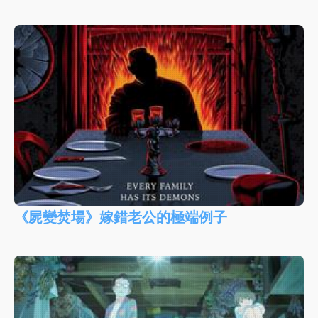
《屍變焚場》嫁錯老公的極端例子