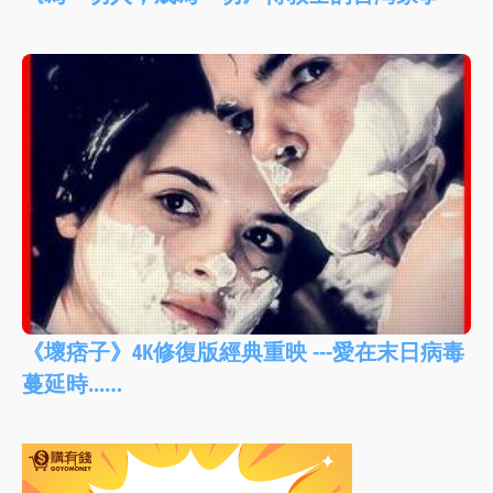
《壞痞子》4K修復版經典重映 ---愛在末日病毒
蔓延時...…