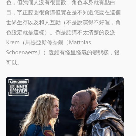
色，但我個人沒有很喜歡，角色本身就有點白
目，字正腔圓很會講但實在是不知道怎麼在這個
世界生存以及和人互動（不是說演得不好喔，角
色設定就是這樣）。倒是話講不太清楚的反派
Krem（馬提亞斯修奈爾〔Matthias
Schoenaerts〕）還頗有怪里怪氣的變態樣，很
可以。