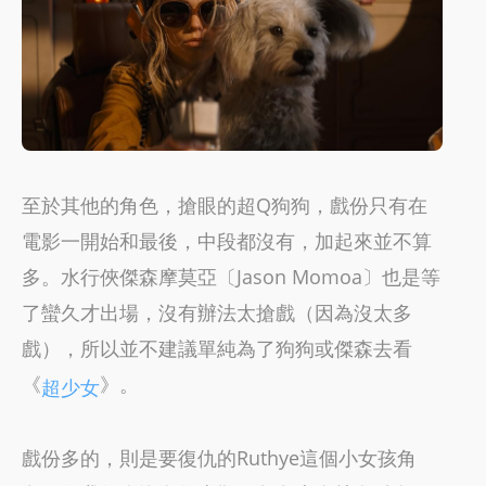
至於其他的角色，搶眼的超Q狗狗，戲份只有在
電影一開始和最後，中段都沒有，加起來並不算
多。水行俠傑森摩莫亞〔Jason Momoa〕也是等
了蠻久才出場，沒有辦法太搶戲（因為沒太多
戲），所以並不建議單純為了狗狗或傑森去看
《
》。
超少女
戲份多的，則是要復仇的Ruthye這個小女孩角