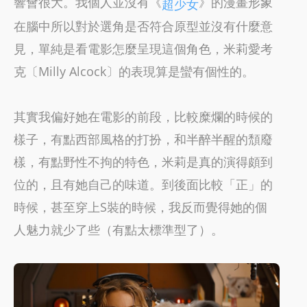
響會很大。我個人並沒有《
》的漫畫形象
超少女
在腦中所以對於選角是否符合原型並沒有什麼意
見，單純是看電影怎麼呈現這個角色，米莉愛考
克〔Milly Alcock〕的表現算是蠻有個性的。
其實我偏好她在電影的前段，比較糜爛的時候的
樣子，有點西部風格的打扮，和半醉半醒的頹廢
樣，有點野性不拘的特色，米莉是真的演得頗到
位的，且有她自己的味道。到後面比較「正」的
時候，甚至穿上S裝的時候，我反而覺得她的個
人魅力就少了些（有點太標準型了）。