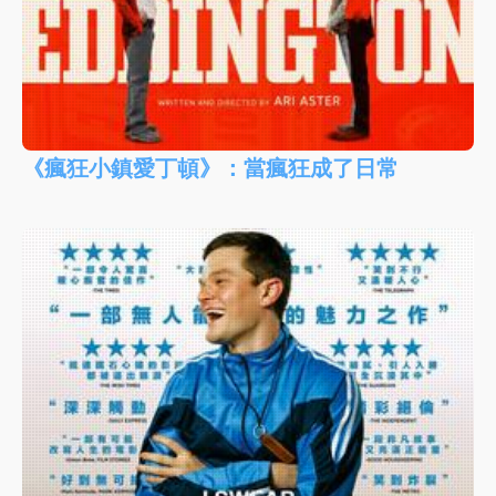
《瘋狂小鎮愛丁頓》：當瘋狂成了日常