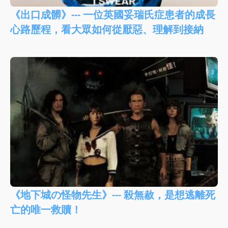
《出口成髒》--- 一位英國妥瑞氏症患者的成長
心路歷程，看大眾如何從厭惡、理解到接納
《地下城の怪物先生》--- 殺無赦，是想逃離死
亡的唯一救贖！