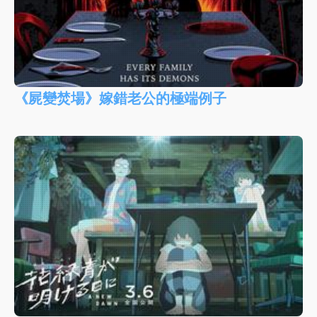
《屍變焚場》嫁錯老公的極端例子