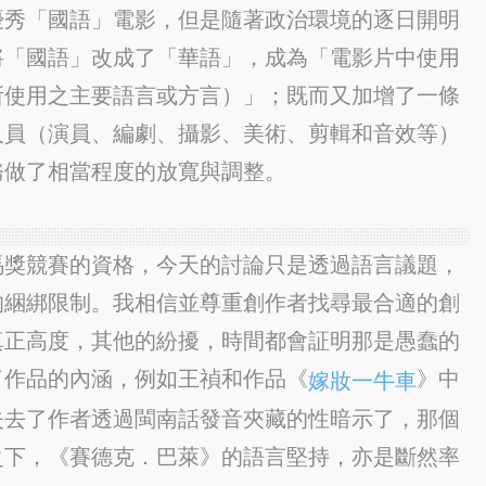
優秀「國語」電影，但是隨著政治環境的逐日開明
將「國語」改成了「華語」，成為「電影片中使用
所使用之主要語言或方言）」；既而又加增了一條
人員（演員、編劇、攝影、美術、剪輯和音效等）
務做了相當程度的放寬與調整。
馬獎競賽的資格，今天的討論只是透過語言議題，
的綑綁限制。我相信並尊重創作者找尋最合適的創
真正高度，其他的紛擾，時間都會証明那是愚蠢的
了作品的內涵，例如王禎和作品《
》中
嫁妝一牛車
失去了作者透過閩南話發音夾藏的性暗示了，那個
之下，《賽德克．巴萊》的語言堅持，亦是斷然率