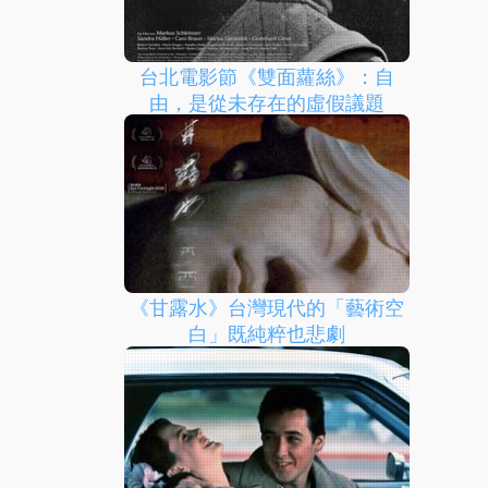
台北電影節《雙面蘿絲》：自
由，是從未存在的虛假議題
《甘露水》台灣現代的「藝術空
白」既純粹也悲劇