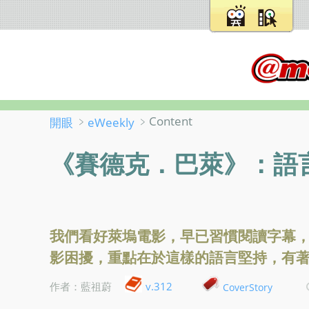
﹥
﹥Content
開眼
eWeekly
《賽德克．巴萊》：語
我們看好萊塢電影，早已習慣閱讀字幕
影困擾，重點在於這樣的語言堅持，有
v.312
作者：藍祖蔚
CoverStory