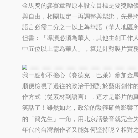
金馬獎的參賽章程原本設立目標是要獎勵
與自由，相關規定一再調整與鬆綁，先是
語言必需二分之一以上為華語（華人地區
但書：「導演必須為華人，其他主創工作
中五位以上需為華人」，算是針對製片實
我一點都不擔心《賽德克．巴萊》參加金
順便檢視了過往的政治干預對於藝術創作
作方式（從素材到語言），這才是影片的
笑話了！雖然如此，政治的緊箍確曾影響
的「簡先生」一角，用北京話發音就完全
年代的台灣創作者又能如何堅持呢？相對