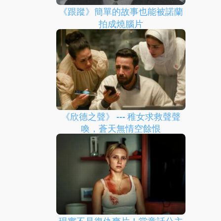
《跟蹤》簡單的故事也能被諾蘭
拍成燒腦片
《欣德之聲》 --- 稚女求救聲聲
喚，蒼天無情空餘恨