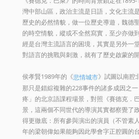
《賽德克．巴萊》的時間背景鎖定在1895
灣中部山區，政治主流是日語，文化主流
歷史的必然情貌，做一位歷史導遊，魏德
的時空情貌，縱或不全然寫實，至少亦做
經是台灣主流語言的困境，其實是另外一
對語言的挑戰與刺激，就有了歷史啟蒙的
侯孝賢1989年的《
》試圖以南腔
悲情城市
那只是錯綜複雜的228事件的諸多成因之
疼」的北京語課程場景，對照《賽德克．
景，這兩個不同世代的導演其實都察覺了
得更徹底：所有參與演出的演員（不管素
年的梁朝偉如果能夠因此學會字正腔圓的