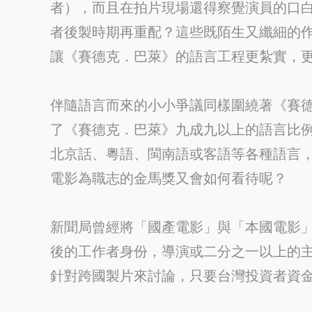
者），而且在拍片現場還得察覺演員的口白
者後製時期再重配？這些既陌生又纖細的
讓《賽德克．巴萊》的語言工程更紮實，
伴隨語言而來的小小爭議同樣圍繞著《賽
了《賽德克．巴萊》九成九以上的語言比
北京話、粵語、閩南語或客語等各種語言
電影為職志的金馬獎又會如何看待呢？
新聞局曾經將「國產電影」與「本國電影
後的工作者身份，導演或二分之一以上的
針對跨國製片來討論，只要台灣投資者資