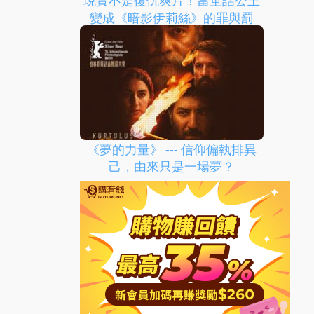
現實不是復仇爽片！當童話公主
變成《暗影伊莉絲》的罪與罰
《夢的力量》 --- 信仰偏執排異
己，由來只是一場夢？