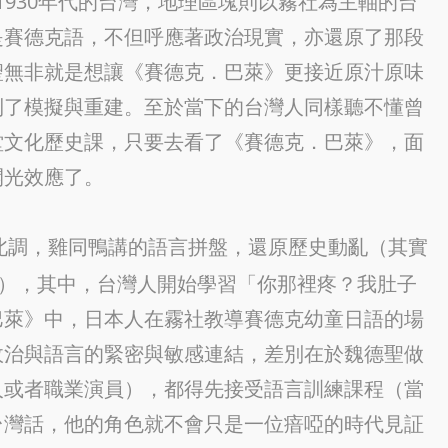
-1930年代的台灣，地理區塊則以霧社為主軸的台
是賽德克語，不但呼應著政治現實，亦還原了那段
聖無非就是想讓《賽德克．巴萊》更接近原汁原味
到了模擬與重建。至於當下的台灣人同樣聽不懂曾
堂文化歷史課，只要去看了《賽德克．巴萊》，面
開光效應了。
北調，雞同鴨講的語言拼盤，還原歷史動亂（其實
一），其中，台灣人開始學習「你那裡疼？我肚子
巴萊》中，日本人在霧社教導賽德克幼童日語的場
政治與語言的緊密與敏感連結，差別在於魏德聖做
人或者職業演員），都得先接受語言訓練課程（當
台灣話，他的角色就不會只是一位瘖啞的時代見証