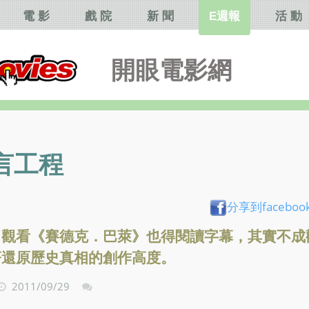
電 影
戲 院
新 聞
E週報
活 動
開眼電影網
言工程
分享到faceboo
，觀看《賽德克．巴萊》也得閱讀字幕，其實不成
著還原歷史真相的創作高度。
2011/09/29