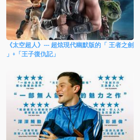
《太空超人》--- 超炫現代幽默版的「 王者之劍
」+「王子復仇記」