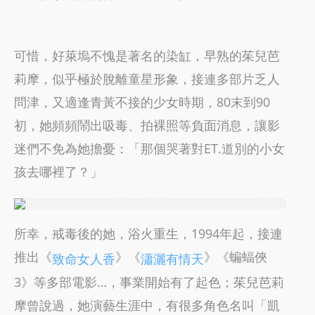
可惜，好萊塢不愧是著名的染缸，早熟的茱兒芭
莉摩，似乎極於脫離童星形象，接連多部片乏人
問津，又適逢青黃不接的少女時期，80末到90
初，她頻頻鬧出吸毒、拍裸照等負面消息，讓影
迷們不免為她擔憂：「那個哭著對ET.道別的小女
孩去哪裡了？」
所幸，戒毒後的她，浴火重生，1994年起，接連
推出《
》《
》《蝙蝠俠
致命女人香
瀟灑有情天
3》等多部電影…，事業開始有了起色；茱兒芭莉
摩曾說過，她演藝生涯中，有很多角色名叫「凱