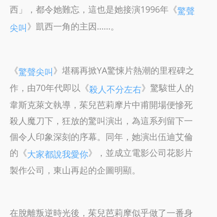
西」，都令她難忘，這也是她接演1996年《
驚聲
》凱西一角的主因……。
尖叫
《
》堪稱再掀YA驚悚片熱潮的里程碑之
驚聲尖叫
作，由70年代即以《
》驚駭世人的
殺人不分左右
韋斯克萊文執導，茱兒芭莉摩片中甫開場便慘死
殺人魔刀下，狂放的驚叫演出，為這系列留下一
個令人印象深刻的序幕。同年，她演出伍迪艾倫
的《
》，並成立電影公司花影片
大家都說我愛你
製作公司，東山再起的企圖明顯。
在脫離叛逆時光後，茱兒芭莉摩似乎做了一番身