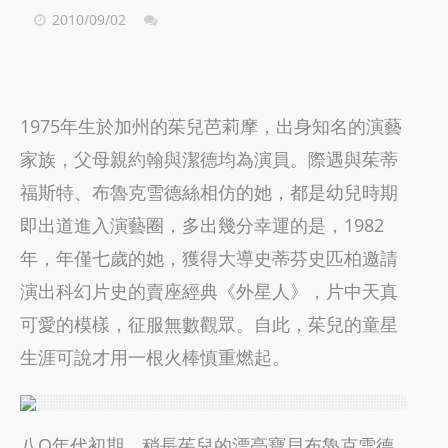
2010/09/02
1975年生於加州的茱兒芭莉摩，出身知名的演藝
家族，父母親約翰與潔德均為演員。際遇與茱蒂
福斯特、布魯克雪德絲相仿的她，都是幼兒時期
即出道進入演藝圈，多出幾分幸運的是，1982
年，年僅七歲的她，獲得大導史蒂芬史匹柏邀請
演出科幻片史的賣座經典《外星人》，片中天真
可愛的模樣，征服無數觀眾。自此，茱兒的童星
生涯可說才用一根火棒慎重燃起。
八O年代初期，稍長茱兒的漂亮寶貝布魯克雪德