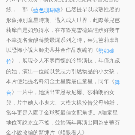
絲，一部《
》已然提早以成熟性感的
藍色珊瑚礁
形象揮別童星時期、邁入成人世界，此際茱兒芭
莉摩自是如魚得水，在布魯克雪德絲連續好幾年
不幸提名金酸莓獎最爛系列之時，茱兒芭莉摩即
以恐怖小說大師史蒂芬金作品改編的《
勢如破
》，展現令人不寒而慄的冷靜演技，年僅九歲
竹
的她，演出一位能以意志力引燃物品的小女孩，
本片使她提名科幻金土星獎最佳童星，同年《
舞
》一片中，她演出雷恩歐尼爾、莎莉朗的女
台
兒，片中她人小鬼大、大模大樣控告父母離婚，
當年更是入圍了金球獎最佳女配角獎。A咖童星
地位可說屹立不搖，並於隔年再演出同為史蒂芬
金小說改編的驚悚片《貓眼看人》。