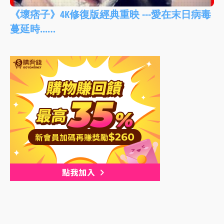
《壞痞子》4K修復版經典重映 ---愛在末日病毒
蔓延時...…