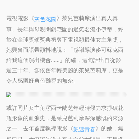
電視電影《
》茱兒芭莉摩演出真人真
灰色花園
事、長年與母親閉鎖宅園的過氣名流小伊蒂，終
於在金球獎頒獎典禮奪下電視類最佳女主角獎，
她興奮而語帶顫抖地說：「感謝導演麥可蘇克西
給我這個演出機會……」的確，這句話出自從影
逾三十年、卻依舊年輕美麗的茱兒芭莉摩，更是
令人感慨好角色難尋的無奈。
或許同片女主角潔西卡蘭芝年輕時候力求掙破花
瓶形象的血淚史，是茱兒芭莉摩深深感慨的來源
之一。去年首度執導電影《
》的她，無
飆速青春