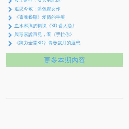
追思今敏：藍色處女作
《靈魂餐廳》愛情的手痕
血水淋漓的暢快《3D 食人魚》
與毒素說再見，看《手拉你》
《舞力全開3D》青春歲月的返想
更多本期內容