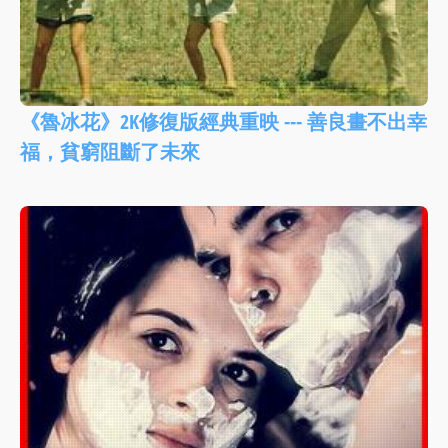
《魯冰花》2K修復版經典重映 --- 善良畫不出幸
福，貧窮阻斷了未來