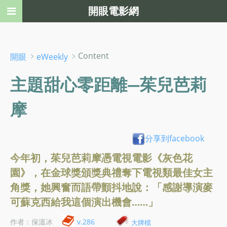
開眼電影網
﹥
﹥Content
開眼
eWeekly
主題甜心零距離—茱兒芭莉
摩
分享到facebook
今年初，茱兒芭莉摩憑電視電影《灰色花
園》，在金球獎頒獎典禮奪下電視類最佳女主
角獎，她興奮而語帶顫抖地說：「感謝導演麥
可蘇克西給我這個演出機會……」
作者：保溫冰
v.286
大牌檔