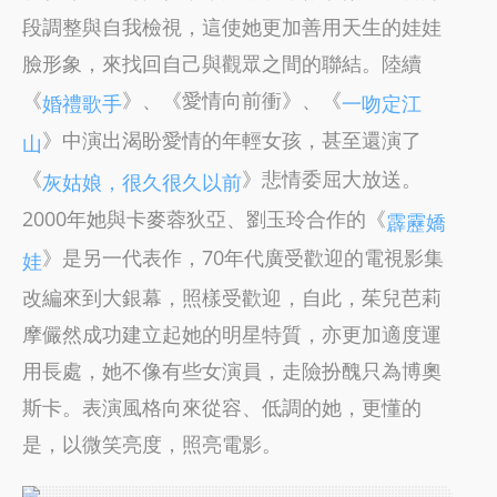
段調整與自我檢視，這使她更加善用天生的娃娃
臉形象，來找回自己與觀眾之間的聯結。陸續
《
》、《愛情向前衝》、《
婚禮歌手
一吻定江
》中演出渴盼愛情的年輕女孩，甚至還演了
山
《
》悲情委屈大放送。
灰姑娘，很久很久以前
2000年她與卡麥蓉狄亞、劉玉玲合作的《
霹靂嬌
》是另一代表作，70年代廣受歡迎的電視影集
娃
改編來到大銀幕，照樣受歡迎，自此，茱兒芭莉
摩儼然成功建立起她的明星特質，亦更加適度運
用長處，她不像有些女演員，走險扮醜只為博奧
斯卡。表演風格向來從容、低調的她，更懂的
是，以微笑亮度，照亮電影。