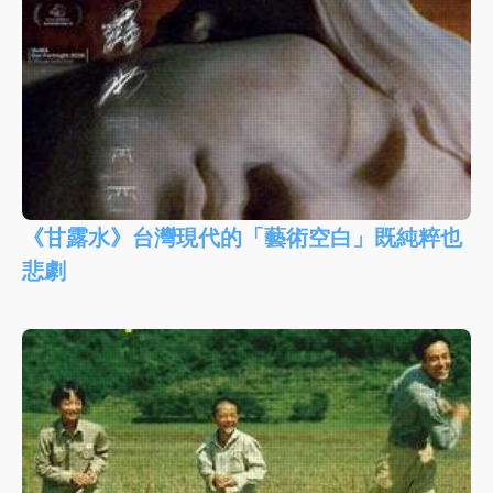
《甘露水》台灣現代的「藝術空白」既純粹也
悲劇