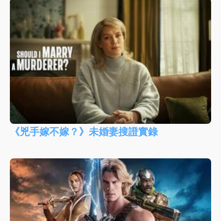
《兇手嫁不嫁？》未婚妻搜證實錄