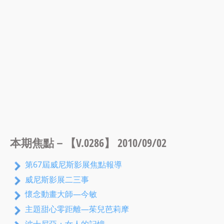
本期焦點－【V.0286】 2010/09/02
第67屆威尼斯影展焦點報導
威尼斯影展二三事
懷念動畫大師—今敏
主題甜心零距離—茱兒芭莉摩
波士尼亞：女人的記憶