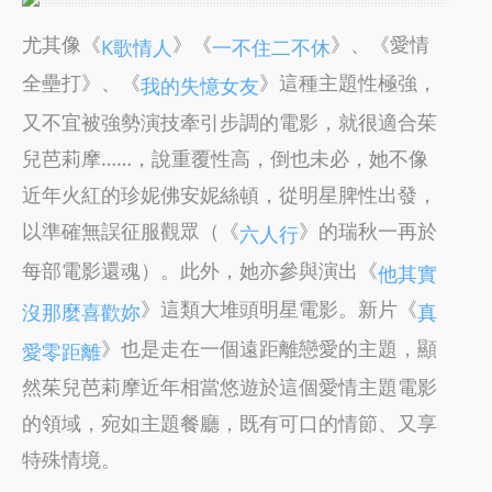
尤其像《
》《
》、《愛情
K歌情人
一不住二不休
全壘打》、《
》這種主題性極強，
我的失憶女友
又不宜被強勢演技牽引步調的電影，就很適合茱
兒芭莉摩……，說重覆性高，倒也未必，她不像
近年火紅的珍妮佛安妮絲頓，從明星脾性出發，
以準確無誤征服觀眾（《
》的瑞秋一再於
六人行
每部電影還魂）。此外，她亦參與演出《
他其實
》這類大堆頭明星電影。新片《
沒那麼喜歡妳
真
》也是走在一個遠距離戀愛的主題，顯
愛零距離
然茱兒芭莉摩近年相當悠遊於這個愛情主題電影
的領域，宛如主題餐廳，既有可口的情節、又享
特殊情境。