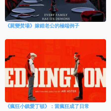
《屍變焚場》嫁錯老公的極端例子
《瘋狂小鎮愛丁頓》：當瘋狂成了日常