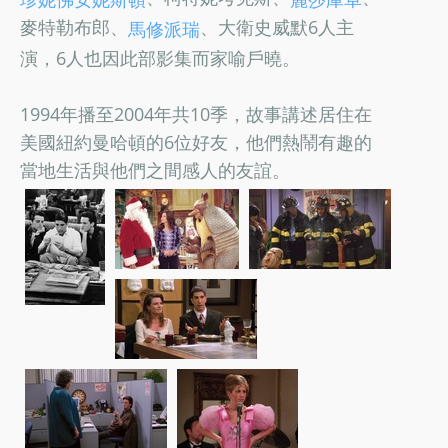
麥特勒布郎、
、大衛史威默6人主
馬修派瑞
演，6人也因此部影集而家喻戶曉。
1994年播至2004年共10季，故事講述居住在
美國紐約曼哈頓的6位好友，他們熱鬧有趣的
當地生活與他們之間感人的友誼。