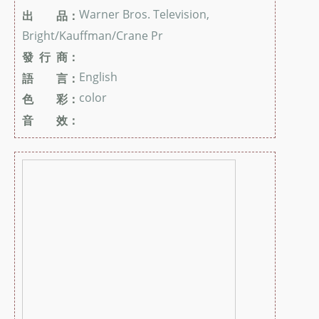
Warner Bros. Television,
出 品：
Bright/Kauffman/Crane Pr
發 行 商：
English
語 言：
color
色 彩：
音 效：