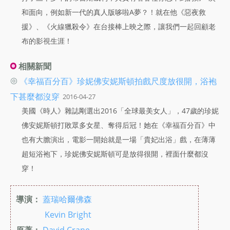
和面向，例如新一代的真人版哆啦A夢？！就在他《惡夜救
援》、《火線獵殺令》在台接棒上映之際，讓我們一起回顧老
布的影視生涯！
相關新聞
◎
《幸福百分百》珍妮佛安妮斯頓拍戲尺度放很開，浴袍
下甚麼都沒穿
2016-04-27
美國《時人》雜誌剛選出2016「全球最美女人」，47歲的珍妮
佛安妮斯頓打敗眾多女星、奪得后冠！她在《幸福百分百》中
也有大膽演出，電影一開始就是一場「貴妃出浴」戲，在薄薄
超短浴袍下，珍妮佛安妮斯頓可是放得很開，裡面什麼都沒
穿！
導演：
蓋瑞哈爾佛森
Kevin Bright
原著：
David Crane