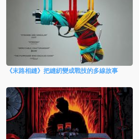
《末路相縫》把縫紉變成戰技的多線故事