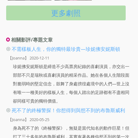
更多劇照
相關影評/專題文章
◎
不需樣板人生，你的獨特最珍貴—珍妮佛安妮斯頓
【Joanna】 2020-12-11
珍妮佛安妮斯頓是締造不少高票房紀錄的喜劇演員，亦交出一
部部不只是瑞秋或喜劇演員的精采作品。她在各個人生階段面
對脆弱時的堅定信念，鼓舞了身處徬徨處境中的人們—世上沒
有唯一一種美好的樣板人生，每個人踏出的足跡都有不盡相同
卻同樣可貴的獨特價值。
◎
死不了的終極警探！你想得到與想不到的布魯斯威利
【Joanna】 2020-05-25
身為死不了的《終極警探》，無疑是當代知名的動作巨星！但
打了三十多年的布魯斯威利，其實有著各種你想不到的第一次