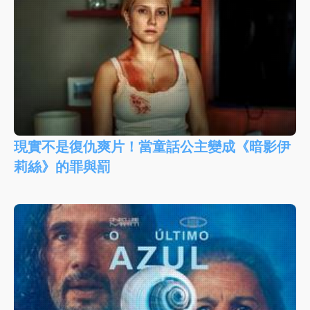
現實不是復仇爽片！當童話公主變成《暗影伊
莉絲》的罪與罰