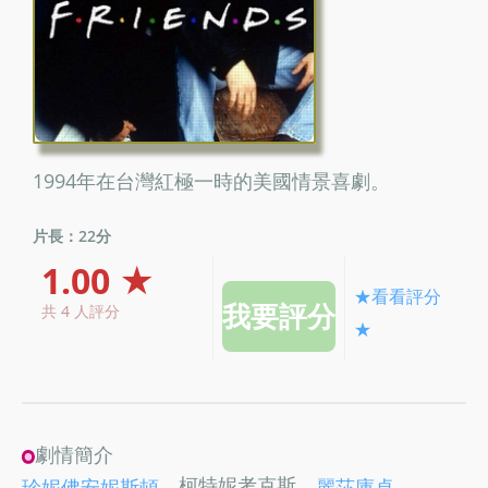
1994年在台灣紅極一時的美國情景喜劇。
片長：22分
1.00 ★
★看看評分
共 4 人評分
★
劇情簡介
、柯特妮考克斯、
、
珍妮佛安妮斯頓
麗莎庫卓