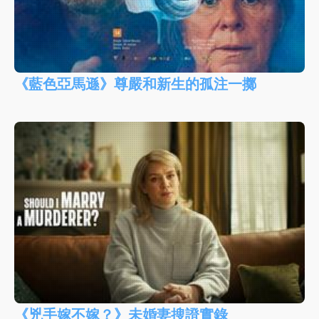
《藍色亞馬遜》尊嚴和新生的孤注一擲
《兇手嫁不嫁？》未婚妻搜證實錄