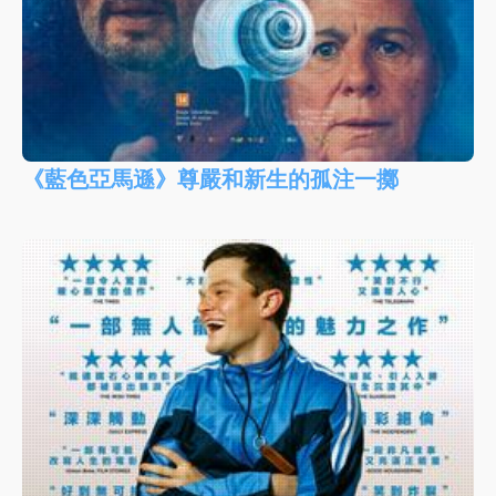
《藍色亞馬遜》尊嚴和新生的孤注一擲