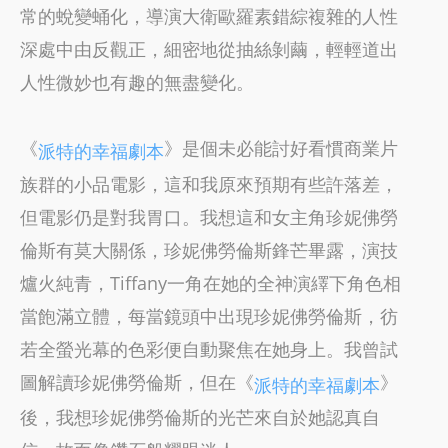
常的蛻變蛹化，導演大衛歐羅素錯綜複雜的人性
深處中由反觀正，細密地從抽絲剝繭，輕輕道出
人性微妙也有趣的無盡變化。
《
》是個未必能討好看慣商業片
派特的幸福劇本
族群的小品電影，這和我原來預期有些許落差，
但電影仍是對我胃口。我想這和女主角珍妮佛勞
倫斯有莫大關係，珍妮佛勞倫斯鋒芒畢露，演技
爐火純青，Tiffany一角在她的全神演繹下角色相
當飽滿立體，每當鏡頭中出現珍妮佛勞倫斯，彷
若全螢光幕的色彩便自動聚焦在她身上。我曾試
圖解讀珍妮佛勞倫斯，但在《
》
派特的幸福劇本
後，我想珍妮佛勞倫斯的光芒來自於她認真自