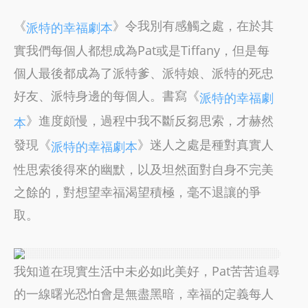
《
》令我別有感觸之處，在於其
派特的幸福劇本
實我們每個人都想成為Pat或是Tiffany，但是每
個人最後都成為了派特爹、派特娘、派特的死忠
好友、派特身邊的每個人。書寫《
派特的幸福劇
》進度頗慢，過程中我不斷反芻思索，才赫然
本
發現《
》迷人之處是種對真實人
派特的幸福劇本
性思索後得來的幽默，以及坦然面對自身不完美
之餘的，對想望幸福渴望積極，毫不退讓的爭
取。
我知道在現實生活中未必如此美好，Pat苦苦追尋
的一線曙光恐怕會是無盡黑暗，幸福的定義每人