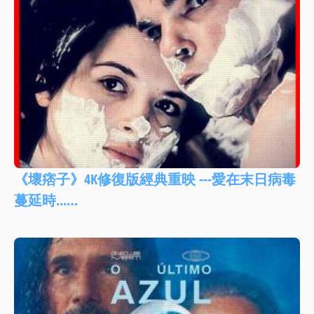
《壞痞子》4K修復版經典重映 ---愛在末日病毒
蔓延時...…