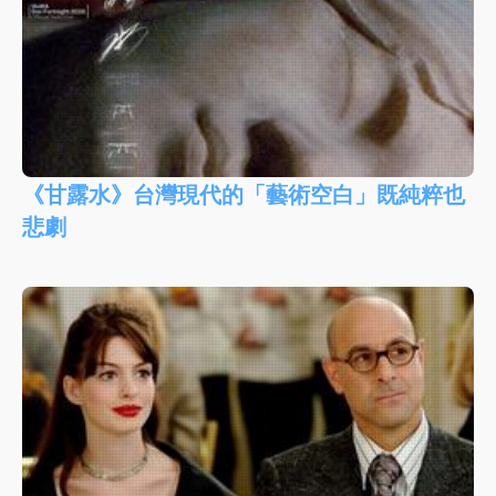
《甘露水》台灣現代的「藝術空白」既純粹也
悲劇