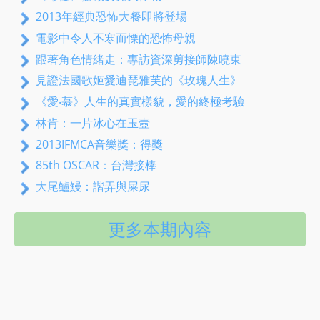
2013年經典恐怖大餐即將登場
電影中令人不寒而慄的恐怖母親
跟著角色情緒走：專訪資深剪接師陳曉東
見證法國歌姬愛迪琵雅芙的《玫瑰人生》
《愛‧慕》人生的真實樣貌，愛的終極考驗
林肯：一片冰心在玉壼
2013IFMCA音樂獎：得獎
85th OSCAR：台灣接棒
大尾鱸鰻：諧弄與屎尿
更多本期內容