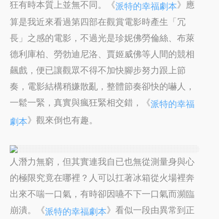
狂有時本質上並無不同。《
》應
派特的幸福劇本
算是我近來看過第四部在觀賞電影時產生「冗
長」之感的電影，不過光是珍妮佛勞倫絲、布萊
德利庫柏、勞勃迪尼洛、賈姬威佛等人間的競相
飆戲，便已讓觀眾不得不加快腳步努力跟上節
奏，電影結構稍嫌散亂，整體節奏卻快的嚇人，
一鬆一緊，真實與瘋狂緊相交錯，《
派特的幸福
》觀來倒也有趣。
劇本
人潛力無窮，但其實連我自已也無從測量身與心
的極限究竟在哪裡？人可以扛著冰箱從火場裡奔
出來不喘一口氣，有時卻因嚥不下一口氣而瀕臨
崩潰。《
》看似一段由異常到正
派特的幸福劇本