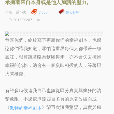
承擔著來自本身或是他人加諸的壓力。
作者：喬小夫
v.385
達人影評
2013/03/07
恭喜你們，終於寫下專屬你們的幸福劇本，也感
謝你們讓我知道，哪怕這世界每個人都帶著一絲
瘋狂，就算跳著略為蹩腳舞步，亦不會失去擁抱
幸福的資格，總會有一個臭味相投的人，等著燈
火闌柵處。
有許多時候連我自己也無從區分真實與瘋狂的清
楚象限，不過依厚達四百多頁的原著改編而成
《
》卻再次讓我驚覺，真實與瘋
派特的幸福劇本