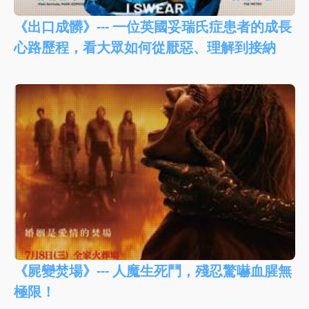
《出口成髒》--- 一位英國妥瑞氏症患者的成長
心路歷程，看大眾如何從厭惡、理解到接納
《屍變焚場》--- 人魔生死鬥，殘忍驚嚇血腥無
極限！