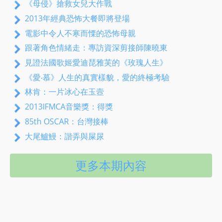
《母侵》搶救女兒大作戰
2013年經典恐怖大餐即將登場
電影中令人不寒而慄的恐怖母親
跟著角色情緒走：專訪資深剪接師陳曉東
見證法國歌姬愛迪琵雅芙的《玫瑰人生》
《愛‧慕》人生的真實樣貌，愛的終極考驗
林肯：一片冰心在玉壼
2013IFMCA音樂獎：得獎
85th OSCAR：台灣接棒
大尾鱸鰻：諧弄與屎尿
更多本期內容