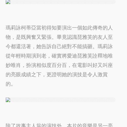
瑪莉詠柯蒂亞當初得知要演出一個如此傳奇的人
物，是既興奮又緊張。畢竟認識琵雅芙的友人至
今都還活著，她告訴自己絕對不能搞砸。瑪莉詠
從年輕時期演到老，確實將愛迪琵雅芙詮釋地唯
妙唯肖，扮演相似度百分百，在電影叫好又叫座
的亮眼成績之下，更證明她的演技是令人激賞
的。
除了故事主人翁的演技外，本片的音樂是另一亮