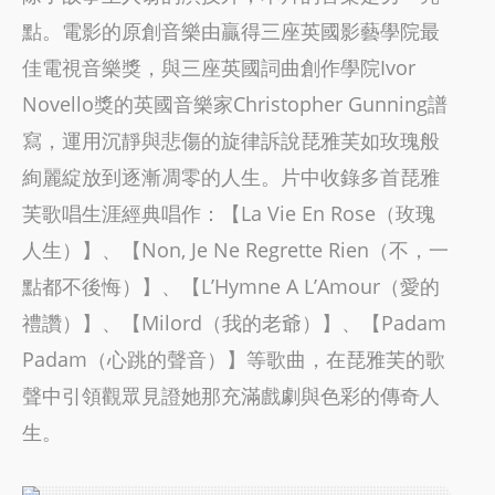
點。電影的原創音樂由贏得三座英國影藝學院最
佳電視音樂獎，與三座英國詞曲創作學院Ivor
Novello獎的英國音樂家Christopher Gunning譜
寫，運用沉靜與悲傷的旋律訴說琵雅芙如玫瑰般
絢麗綻放到逐漸凋零的人生。片中收錄多首琵雅
芙歌唱生涯經典唱作：【La Vie En Rose（玫瑰
人生）】、【Non, Je Ne Regrette Rien（不，一
點都不後悔）】、【L’Hymne A L’Amour（愛的
禮讚）】、【Milord（我的老爺）】、【Padam
Padam（心跳的聲音）】等歌曲，在琵雅芙的歌
聲中引領觀眾見證她那充滿戲劇與色彩的傳奇人
生。