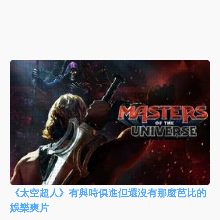
《太空超人》有與時俱進但還沒有那麼芭比的
娛樂爽片