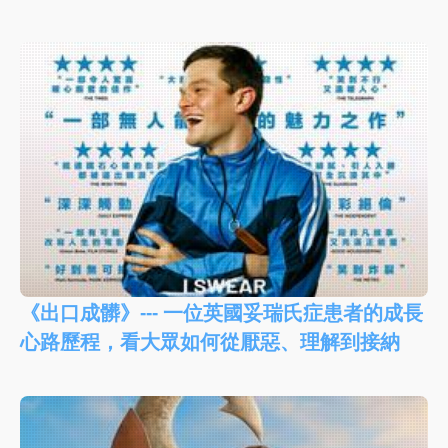
《出口成髒》--- 一位英國妥瑞氏症患者的成長
心路歷程，看大眾如何從厭惡、理解到接納