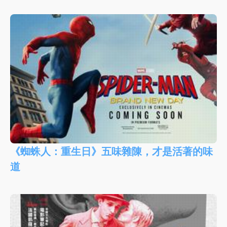
《蜘蛛人：重生日》五味雜陳，才是活著的味
道