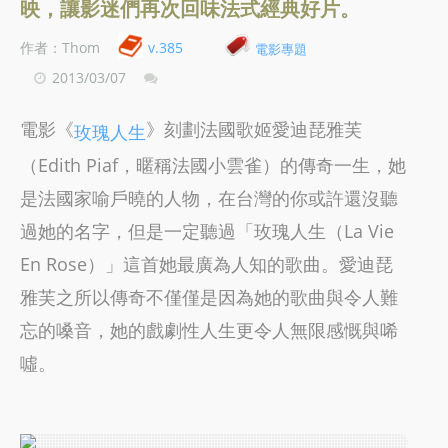
映，讓影迷們再次回味法式經典好片。
作者：Thom
v.385
電影專題
2013/03/07
電影《
》刻劃法國歌姬愛迪琵雅芙
玫瑰人生
（Edith Piaf，暱稱法國小雲雀）的傳奇一生，她
是法國家喻戶曉的人物，在台灣的你或許還沒聽
過她的名字，但是一定聽過「玫瑰人生（La Vie
En Rose）」這首她最廣為人知的歌曲。愛迪琵
雅芙之所以傳奇不僅僅是因為她的歌曲與令人難
忘的嗓音，她的戲劇性人生更令人無限感慨與唏
噓。