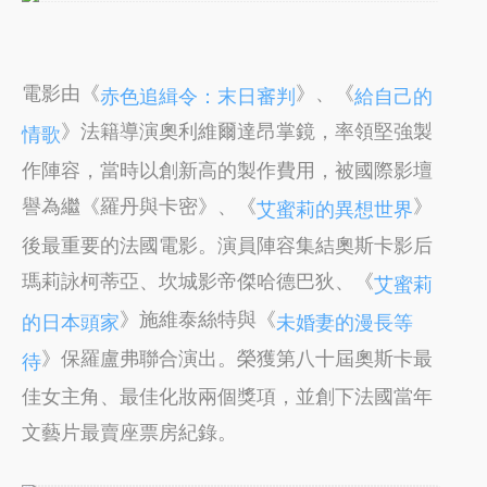
電影由《
》、《
赤色追緝令：末日審判
給自己的
》法籍導演奧利維爾達昂掌鏡，率領堅強製
情歌
作陣容，當時以創新高的製作費用，被國際影壇
譽為繼《羅丹與卡密》、《
》
艾蜜莉的異想世界
後最重要的法國電影。演員陣容集結奧斯卡影后
瑪莉詠柯蒂亞、坎城影帝傑哈德巴狄、《
艾蜜莉
》施維泰絲特與《
的日本頭家
未婚妻的漫長等
》保羅盧弗聯合演出。榮獲第八十屆奧斯卡最
待
佳女主角、最佳化妝兩個獎項，並創下法國當年
文藝片最賣座票房紀錄。