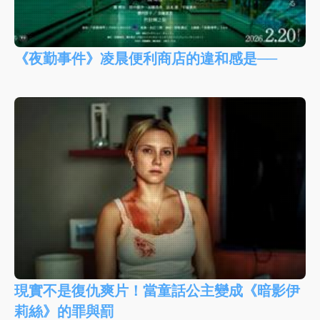
《夜勤事件》凌晨便利商店的違和感是──
現實不是復仇爽片！當童話公主變成《暗影伊
莉絲》的罪與罰