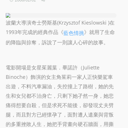
波蘭大導演奇士勞斯基(Krzysztof Kieslowski )在
1993年完成的經典作品《
》就用了生命
藍色情挑
的降臨與掠奪，訴說了一則讓人心碎的故事。
電影開場是女星茱麗葉．畢諾許（Juliette
Binoche）飾演的女主角茱莉一家人正快樂駕車
出遊，不料汽車漏油，失控撞上了路樹，她的先
生和女兒都不治身亡，只剩下她孑然一身，她悲
痛得想要自殺，但是求死不能後，卻發現丈夫劈
腿，而且對方已經懷孕了，面對遭人遺棄與背叛
的多重挫敗人生，她把手背畫向硬石牆面，用撕