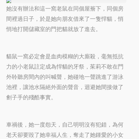
她沒有辦法和這一窩老鼠在同個屋簷下，同個房
間裡過日子，於是她向朋友借來了一隻悍貓，悄
悄地打開儲藏室的門把貓就放了進去。
貓鼠一窩必定會是血肉模糊的大廝殺，毫無抵抗
力的小老鼠註定成為悍貓的牙祭，茱莉不敢在門
外聆聽房間內的叫喊聲，她碰地一聲跳進了游泳
池裡，讓池水隔絕外面的聲音，迴避她間接做了
劊子手的殘酷事實。
車禍後，她一度怨天，自己明明沒有犯錯，為何
老天卻要毀了她幸福人生，奪走了她鍾愛的小女