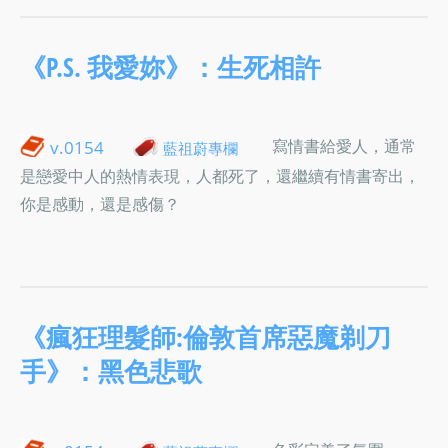
《P.S. 我愛妳》：生死相許
寫情書給愛人，通常
v.0154
藍祖蔚專欄
是戀愛中人的熱情表現，人都死了，還繼續有情書寄出，
你是感動，還是感傷？
《瘋狂理髮師:倫敦首席惡魔剃刀
手》：黑色悲歌