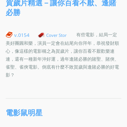
賀歲片精選－讓你百看不厭、逢賭
必勝
有些電影，結局一定
v.0154
Cover Stor
美好團圓和樂，演員一定會在結尾向你拜年，恭祝發財順
心，像這樣的電影稱之為賀歲片，讓你百看不厭歡樂連
連，還有一種新年沖好運，過年逢賭必勝的賭聖、賭俠、
雀聖、雀俠電影。倒底有什麼不敗賀歲與逢賭必勝的好電
影？
電影鼠明星