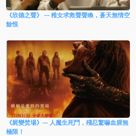
《欣德之聲》 --- 稚女求救聲聲喚，蒼天無情空
餘恨
《屍變焚場》--- 人魔生死鬥，殘忍驚嚇血腥無
極限！