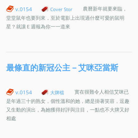
農曆新年就要來臨，
v.0154
Cover Stor
堂堂鼠年也要到來，至於電影上出現過什麼可愛的鼠明
星？就讓Ｅ週報為你一一道來
最條直的新冠公主－艾咪亞當斯
實在很難令人相信艾咪已
v.0154
大牌檔
是年過三十的熟女，個性溫和的她，總是掛著笑容，逗趣
又生動的演出，為她獲得好評與注目，一點也不大牌又好
相處