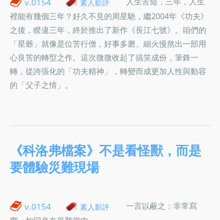
人生苦短，三年，人生
v.0154
素人影評
裡能有幾個三年？好久不見的周星馳，繼2004年《功夫》
之後，睽違三年，終於推出了新作《長江七號》。咱們的
「星爺」就像是位苦行僧，好事多磨、細火慢熬出一部用
心良苦的轉型之作。這次微微收起了搞笑成份，筆鋒一
轉，從誇張化的「功夫精神」，轉變而成更加人性與動容
的「父子之情」。
《科洛弗檔案》不是看怪獸，而是
要體驗災難現場
一言以蔽之：非常寫
v.0154
素人影評