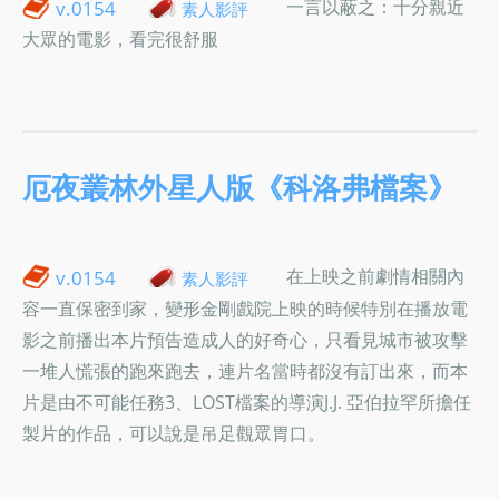
一言以蔽之：十分親近
v.0154
素人影評
大眾的電影，看完很舒服
厄夜叢林外星人版《科洛弗檔案》
在上映之前劇情相關內
v.0154
素人影評
容一直保密到家，變形金剛戲院上映的時候特別在播放電
影之前播出本片預告造成人的好奇心，只看見城市被攻擊
一堆人慌張的跑來跑去，連片名當時都沒有訂出來，而本
片是由不可能任務3、LOST檔案的導演J.J. 亞伯拉罕所擔任
製片的作品，可以說是吊足觀眾胃口。