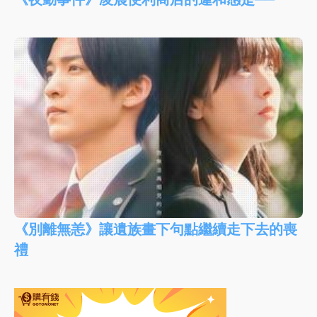
《別離無恙》讓遺族畫下句點繼續走下去的喪
禮