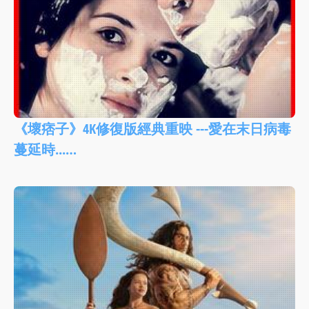
《壞痞子》4K修復版經典重映 ---愛在末日病毒
蔓延時...…