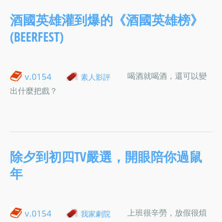
酒國英雄灌到爆的《酒國英雄榜》
(BEERFEST)
喝酒就喝酒，還可以變
v.0154
素人影評
出什麼把戲？
除夕到初四TV嚴選，開眼陪你過鼠
年
上班很辛勞，放假很煩
v.0154
我家劇院