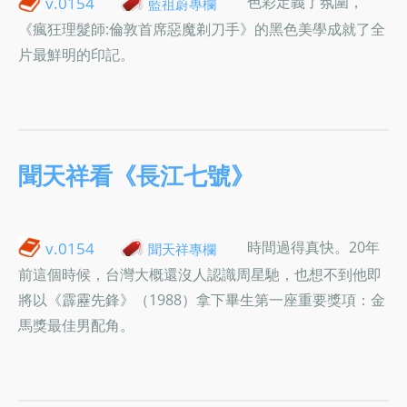
色彩定義了氛圍，
v.0154
藍祖蔚專欄
《瘋狂理髮師:倫敦首席惡魔剃刀手》的黑色美學成就了全
片最鮮明的印記。
聞天祥看《長江七號》
時間過得真快。20年
v.0154
聞天祥專欄
前這個時候，台灣大概還沒人認識周星馳，也想不到他即
將以《霹靂先鋒》（1988）拿下畢生第一座重要獎項：金
馬獎最佳男配角。