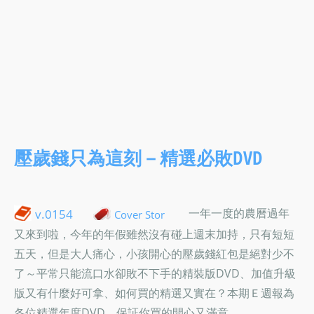
壓歲錢只為這刻－精選必敗DVD
一年一度的農曆過年
v.0154
Cover Stor
又來到啦，今年的年假雖然沒有碰上週末加持，只有短短
五天，但是大人痛心，小孩開心的壓歲錢紅包是絕對少不
了～平常只能流口水卻敗不下手的精裝版DVD、加值升級
版又有什麼好可拿、如何買的精選又實在？本期Ｅ週報為
各位精選年度DVD，保証你買的開心又滿意…