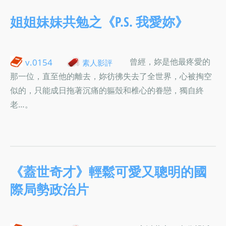
姐姐妹妹共勉之《P.S. 我愛妳》
曾經，妳是他最疼愛的
v.0154
素人影評
那一位，直至他的離去，妳彷彿失去了全世界，心被掏空
似的，只能成日拖著沉痛的軀殼和椎心的眷戀，獨自終
老…。
《蓋世奇才》輕鬆可愛又聰明的國
際局勢政治片