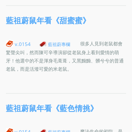
藍祖蔚鼠年看《甜蜜蜜》
很多人見到老鼠都會
v.0154
藍祖蔚專欄
驚聲尖叫，然而陳可辛導演卻從老鼠身上看到愛情的萌
牙！他選中的不是渾身毛葺葺，又黑黝黝、髒兮兮的普通
老鼠，而是活潑可愛的米老鼠。
藍祖蔚鼠年看《藍色情挑》
魔法生命的初臨，是
v.0154
藍祖蔚專欄