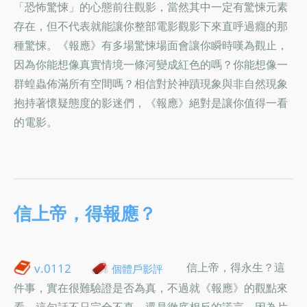
「恐怖驚悚」的心態前往觀影，當然其中一定有驚悚元素
存在，但不代表就能讓你整部電影觀影下來直呼過癮的那
種驚悚。《報應》有多場驚悚場面會讓你瞬時嘆為觀止，
因為你能想像真實情境一條河變成紅色的嗎？你能想像一
群蝗蟲佈滿所有空間嗎？相信對於神蹟現象與非自然現象
抱持著懷疑態度的影迷們，《報應》絕對是讓你值得一看
的電影。
信上帝，得報應？
信上帝，得永生？這
v.0112
個體戶影評
件事，實在很難驗證是否為真，不過就《報應》的觀點來
看，這句話不只完全不真，還是徹底相反的謊言，因為片