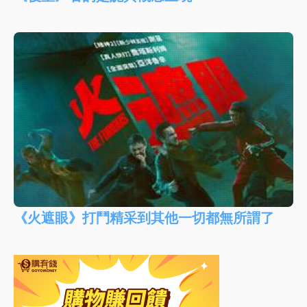
《火遮眼》打鬥精采到其他一切都無所謂了