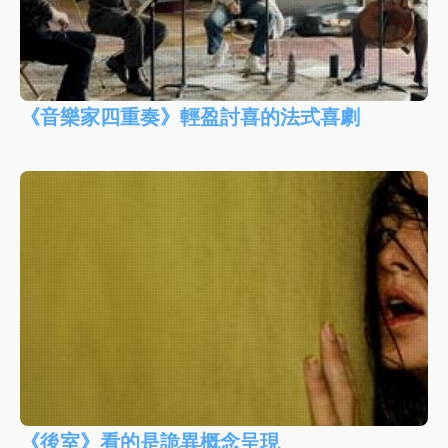
《音樂家四重奏》輕盈討喜的法式喜劇
《後室》看的是詭異概念呈現