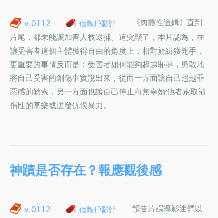
《肉體性追緝》直到
v.0112
個體戶影評
片尾，都未能讓加害人被逮捕。這突顯了，本片認為，在
讓受害者這個主體獲得自由的角度上，相對於緝獲兇手，
更重要的事情反而是：受害者如何能夠超越恥辱，勇敢地
將自己受害的創傷事實說出來，從而一方面讓自己超越罪
惡感的勒索，另一方面也讓自己停止向無辜她∕他者索取補
償性的享樂或迸發仇恨暴力。
神蹟是否存在？報應觀後感
預告片誤導影迷們以
v.0112
個體戶影評