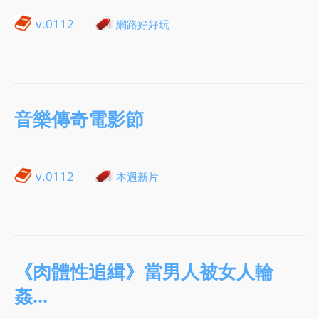
v.0112
網路好好玩
音樂傳奇電影節
v.0112
本週新片
《肉體性追緝》當男人被女人輪
姦…