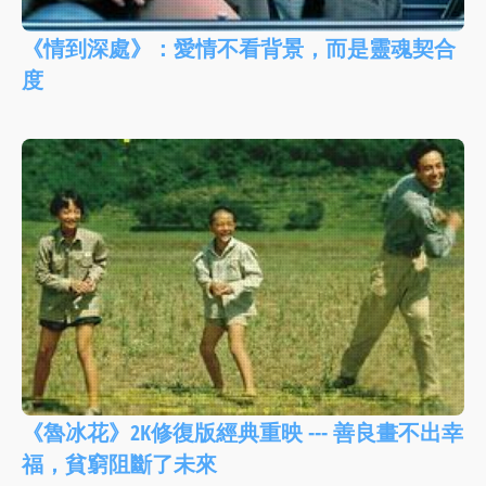
《情到深處》：愛情不看背景，而是靈魂契合
度
《魯冰花》2K修復版經典重映 --- 善良畫不出幸
福，貧窮阻斷了未來