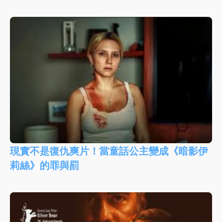
現實不是復仇爽片！當童話公主變成《暗影伊
莉絲》的罪與罰