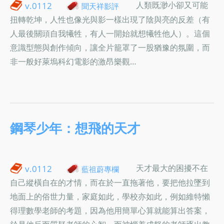
人類既渺小卻又可能
v.0112
聞天祥影評
扭轉乾坤，人性也像光與影一樣出現了陰與亮的反差（有
人最後關頭自我犧牲，有人一開始就想犧牲他人）。這個
意識型態與創作傾向，讓全片籠罩了一股猶豫的氛圍，而
非一般好萊塢科幻電影的激昂樂觀…
鋼琴少年：想飛的天才
天才最大的困擾不在
v.0112
藍祖蔚專欄
自己縱橫自在的才情，而在於一直拖著他，要把他拉墜到
地面上的俗世力量，家庭如此，學校亦如此，例如維特懶
得理數學老師的考題，因為他用簡單心算就能算出答案，