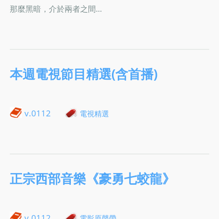
那麼黑暗，介於兩者之間…
本週電視節目精選(含首播)
v.0112
電視精選
正宗西部音樂《豪勇七蛟龍》
v.0112
電影原聲帶