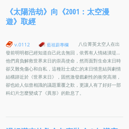
《太陽浩劫》向《2001：太空漫
遊》取經
八位菁英太空人在出
v.0112
藍祖蔚專欄
發前明明都已經知道自己此去無回，依舊有人情緒潰堤…
他們肩負解救世界末日的崇高使命，然而面對生命末日時
卻又難免傷心和自私，這種壯士成仁的末日情意結與劇情
結構跡近於《世界末日》，固然激發戲劇性的衝突高潮，
卻也給人似曾相識的議題重覆之歎，更讓人有了好好一部
科幻片怎麼變成了《異形》的歎息了。