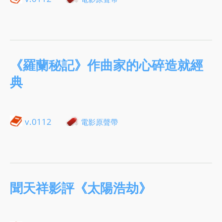
《羅蘭秘記》作曲家的心碎造就經
典
v.0112
電影原聲帶
聞天祥影評《太陽浩劫》