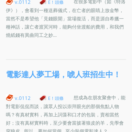
在很多電影中（如《特洛
v.0112
E！頭條
伊》），會看到一種送葬儀式，在亡者的眼睛上放金幣，
當然不是希望他「見錢眼開」當場復活，而是源自希臘一
種神話，讓亡者渡冥河時，能夠付坐渡船的費用，和我們
燒紙錢有異曲同工之妙…
電影達人夢工場，唬人班招生中！
想成為在朋友聚會中，能
v.0112
E！頭條
對電影侃侃而談，讓眾人投以崇拜眼光的那個焦點人物
嗎？有真材實料，再加上詞藻和口才的包裝，賣相當然
好；沒有真材實料時，至少要會當披著狼皮的羊，先學會
穿狼皮…所以，要如何當個…至少裝個電影達人？