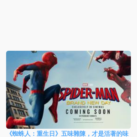
《蜘蛛人：重生日》五味雜陳，才是活著的味