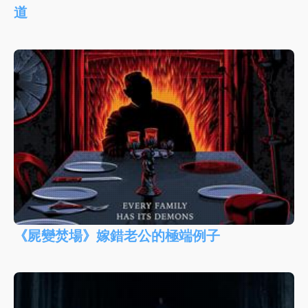
道
《屍變焚場》嫁錯老公的極端例子