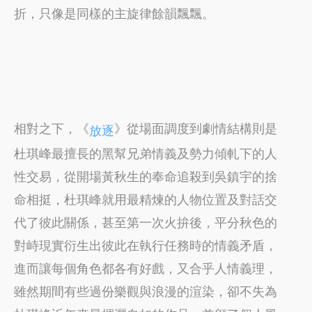
折，只像是同樣的主旋律餘韻飄飄。
相對之下，《
》從場面調度到劇情結構則是
放逐
杜琪峰最擅長的黑幫兄弟情義及勢力傾軋下的人
性交易，從開場黃秋生的奉命追殺到吳鎮宇的捨
命相挺，杜琪峰就用最精煉的人物位置及對話交
代了彼此關係，甚至第一次火拚後，平分秋色的
對峙現實衍生出彼此在執行任務時的情義矛盾，
進而讓每個角色都各有好戲，又合乎人情義理，
雖然期間有些過份樂觀與浪漫的渲染，卻不失為