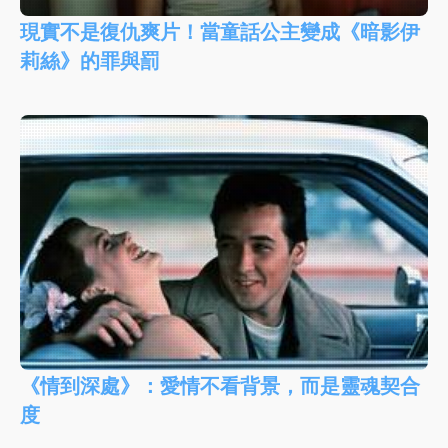
現實不是復仇爽片！當童話公主變成《暗影伊
莉絲》的罪與罰
《情到深處》：愛情不看背景，而是靈魂契合
度