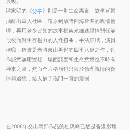
震動。
譚家明的《
》則是一則生命寓言。故事背景
父子
抽離出華人社區，還原到放諸四海皆準的親情倫
理，再用老少皆知的故事框架來細述親情關係崩
毀後面對生存壓力的人性扭曲，手法細膩，演員
稱職，確實是老將東山再起的四平八穩之作，創
作誠意無庸置疑，場面調度和生命意境也不時有
神來之筆，然而全片格局也只限於倫理親情的傷
悼與追憶，給人缺了臨門一腳的震撼。
在2006年交出兩部作品的杜琪峰已然是香港影壇