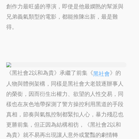
創作力最旺盛的導演，即使是他最嫻熟的幫派與
兄弟義氣類型的電影，都能推陳出新，最是難
得。
《黑社會2以和為貴》承繼了前集《
》的
黑社會
人物與體例架構，同樣是黑社會大老競逐辦事人
的榮銜，因而衍生出權力、欲望的人性交易，同
樣也在灰色地帶探測了警方操控利用黑道的手段
真相，節奏與氣氛控制都緊扣人心，暴力殘忍也
更勝前集，但正因為結構相彷，《黑社會2以和
為貴》就不易再出現讓人意外或驚豔的劇情轉