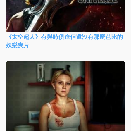
《太空超人》有與時俱進但還沒有那麼芭比的
娛樂爽片