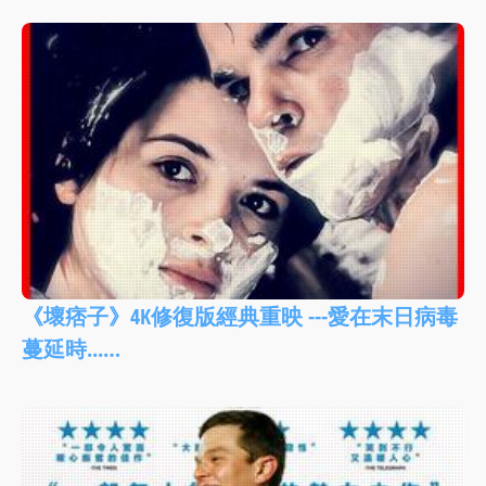
《壞痞子》4K修復版經典重映 ---愛在末日病毒
蔓延時...…