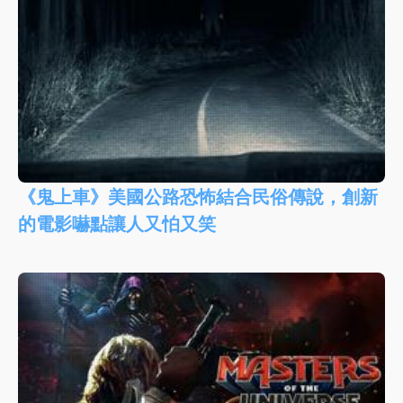
《鬼上車》美國公路恐怖結合民俗傳說，創新
的電影嚇點讓人又怕又笑