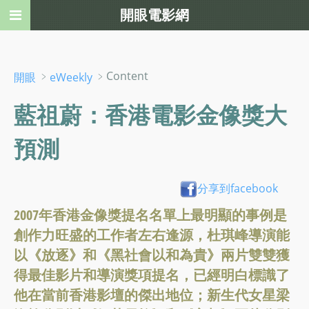
開眼電影網
﹥
﹥Content
開眼
eWeekly
藍祖蔚：香港電影金像獎大
預測
分享到facebook
2007年香港金像獎提名名單上最明顯的事例是
創作力旺盛的工作者左右逢源，杜琪峰導演能
以《放逐》和《黑社會以和為貴》兩片雙雙獲
得最佳影片和導演獎項提名，已經明白標識了
他在當前香港影壇的傑出地位；新生代女星梁