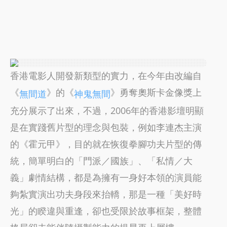
香港電影人開發新類型的實力，在今年由改編自
《
》的《
》勇奪奧斯卡金像獎上
無間道
神鬼無間
充分展示了出來，不過，2006年的香港影壇明顯
是在實踐舊片型的理念與包裝，例如李連杰主演
的《霍元甲》，目的就在恢復拳腳功夫片型的傳
統，簡單明白的「門派／國族」、「私情／大
義」劇情結構，都是為擁有一身好本領的演員能
夠紮實演出功夫身段來抬轎，那是一種「美好時
光」的睽違與重逢，卻也受限於故事框架，整體