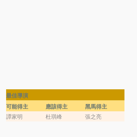
最佳導演
可能得主
應該得主
黑馬得主
譚家明
杜琪峰
張之亮