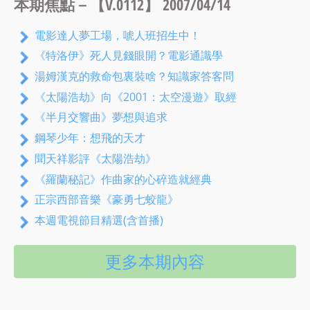
本期焦點－【V.0112】 2007/04/14
電影達人夢工場，唬人班招生中！
《特洛伊》死人見錢眼開？電影通識學
湯姆漢克的救命包裏裝啥？知識家答客問
《太陽浩劫》向《2001：太空漫遊》取經
《半月交響曲》夢想與追求
鋼琴少年：想飛的天才
聞天祥影評《太陽浩劫》
《羅蘭秘記》作曲家的心碎造就經典
正宗西部音樂《豪勇七蛟龍》
本週電視節目精選(含首播)
更多本期內容