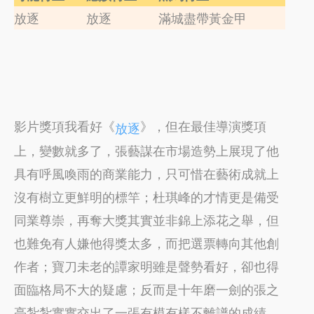
放逐
放逐
滿城盡帶黃金甲
影片獎項我看好《
》，但在最佳導演獎項
放逐
上，變數就多了，張藝謀在市場造勢上展現了他
具有呼風喚雨的商業能力，只可惜在藝術成就上
沒有樹立更鮮明的標竿；杜琪峰的才情更是備受
同業尊崇，再奪大獎其實並非錦上添花之舉，但
也難免有人嫌他得獎太多，而把選票轉向其他創
作者；寶刀未老的譚家明雖是聲勢看好，卻也得
面臨格局不大的疑慮；反而是十年磨一劍的張之
亮紮紮實實交出了一張有模有樣不離譜的成績