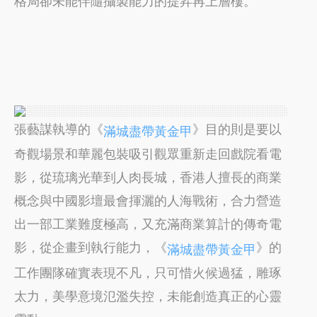
格局卻未能伴隨攝製能力的提昇再上層樓。
張藝謀執導的《
》目的則是要以
滿城盡帶黃金甲
奇觀場景和華麗包裝吸引觀眾重新走回戲院看電
影，從琉璃光華到人肉長城，香港人擅長的商業
概念與中國影壇最會揮灑的人海戰術，合力營造
出一部工業難度極高，又充滿商業算計的傳奇電
影，從企畫到執行能力，《
》的
滿城盡帶黃金甲
工作團隊確實表現不凡，只可惜火候過猛，雕琢
太力，美學意境氾濫失控，未能創造真正的心靈