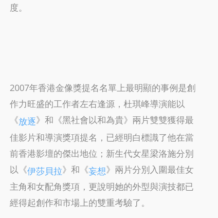
度。
2007年香港金像獎提名名單上最明顯的事例是創
作力旺盛的工作者左右逢源，杜琪峰導演能以
《
》和《黑社會以和為貴》兩片雙雙獲得最
放逐
佳影片和導演獎項提名，已經明白標識了他在當
前香港影壇的傑出地位；新生代女星梁洛施分別
以《
》和《
》兩片分別入圍最佳女
伊莎貝拉
妄想
主角和女配角獎項，更說明她的外型與演技都已
經得起創作和市場上的雙重考驗了。