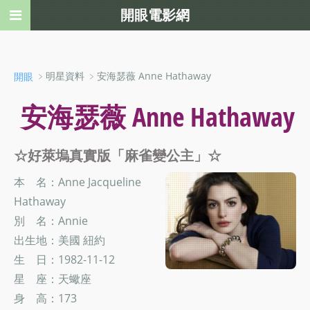
開眼電影網
﹥明星資料 ﹥安海瑟薇 Anne Hathaway
開眼
安海瑟薇 Anne Hathaway
☆好萊塢真實版「麻雀變公主」☆
本 名：Anne Jacqueline
Hathaway
別 名：Annie
出生地：美國 紐約
生 日：1982-11-12
星 座：天蠍座
身 高：173