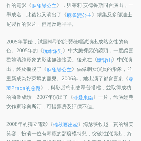
作的電影《
》，與茱莉·安德鲁斯同台演出，一
麻雀變公主
舉成名。此後她又演出了《
》續集及多部迪士
麻雀變公主
尼製作的影片，但是反應平平。
2005年開始，試圖轉型的海瑟薇嚐試演出成熟女性的角
色。2005年的《
》中大膽裸露的鏡頭，一度讓喜
玩命派對
歡她清純形象的影迷無法接受。後來在《
》中的演
斷背山
出，終於擺脫了《
》偶像劇女演員的形象，並
麻雀變公主
重新成為好萊塢的寵兒。2006年，她出演了都會喜劇《
穿
》，與影后梅莉史翠普搭檔，並取得成功
著Prada的惡魔
的商業成績，2007年演出了《
》一片，飾演經典
珍愛來臨
女作家珍奧斯汀，可惜票房及評價不佳。
2008年的獨立電影《
》海瑟薇收起一貫的甜美
瑞秋要出嫁
笑容，扮演一位有毒癮的頹廢模特兒，突破性的演出，終