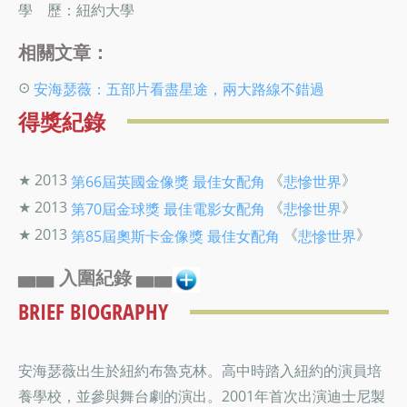
學 歷：紐約大學
相關文章：
⊙
安海瑟薇：五部片看盡星途，兩大路線不錯過
得獎紀錄
★ 2013
《
》
第66屆英國金像獎
最佳女配角
悲慘世界
★ 2013
《
》
第70屆金球獎
最佳電影女配角
悲慘世界
★ 2013
《
》
第85屆奧斯卡金像獎
最佳女配角
悲慘世界
▅▅ 入圍紀錄 ▅▅
BRIEF BIOGRAPHY
安海瑟薇出生於紐約布魯克林。高中時踏入紐約的演員培
養學校，並參與舞台劇的演出。2001年首次出演迪士尼製