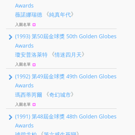
Awards
《
》
薇諾娜瑞德
純真年代
入圍名單
(1993) 第50屆金球獎 50th Golden Globes
Awards
《
》
瓊安普洛萊特
情迷四月天
入圍名單
(1992) 第49屆金球獎 49th Golden Globes
Awards
《
》
瑪西蒂芮爾
奇幻城市
入圍名單
(1991) 第48屆金球獎 48th Golden Globes
Awards
《
》
琥碧戈柏
第六感生死戀