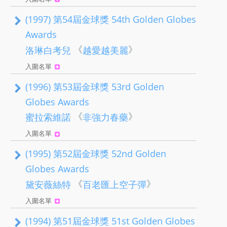
(1997) 第54屆金球獎 54th Golden Globes
Awards
《
》
洛琳白考兒
越愛越美麗
入圍名單
(1996) 第53屆金球獎 53rd Golden
Globes Awards
《
》
蜜拉索維諾
非強力春藥
入圍名單
(1995) 第52屆金球獎 52nd Golden
Globes Awards
《
》
黛安薇絲特
百老匯上空子彈
入圍名單
(1994) 第51屆金球獎 51st Golden Globes