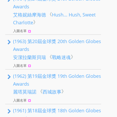
Awards
《
艾格妮絲摩海德
Hush... Hush, Sweet
》
Charlotte
入圍名單
(1963) 第20屆金球獎 20th Golden Globes
Awards
《
》
安潔拉蘭斯貝瑞
戰略迷魂
入圍名單
(1962) 第19屆金球獎 19th Golden Globes
Awards
《
》
麗塔莫瑞諾
西城故事
入圍名單
(1961) 第18屆金球獎 18th Golden Globes