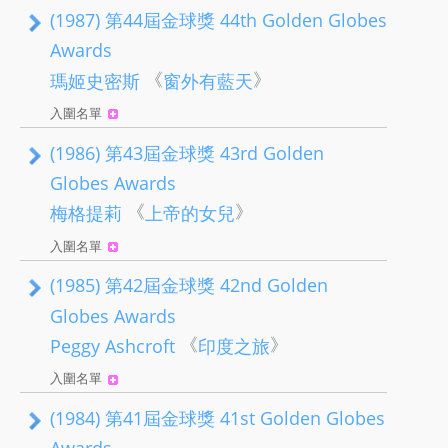
(1987) 第44屆金球獎 44th Golden Globes
Awards
《
》
瑪姬史密斯
窗外有藍天
入圍名單
(1986) 第43屆金球獎 43rd Golden
Globes Awards
《
》
梅格提莉
上帝的女兒
入圍名單
(1985) 第42屆金球獎 42nd Golden
Globes Awards
《
》
Peggy Ashcroft
印度之旅
入圍名單
(1984) 第41屆金球獎 41st Golden Globes