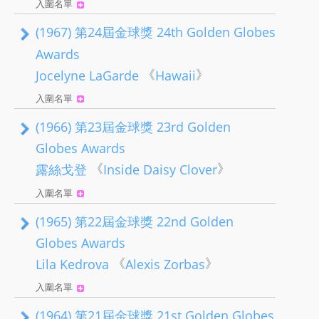
入圍名單
(1967) 第24屆金球獎 24th Golden Globes
Awards
《
》
Jocelyne LaGarde
Hawaii
入圍名單
(1966) 第23屆金球獎 23rd Golden
Globes Awards
《
》
露絲戈登
Inside Daisy Clover
入圍名單
(1965) 第22屆金球獎 22nd Golden
Globes Awards
《
》
Lila Kedrova
Alexis Zorbas
入圍名單
(1964) 第21屆金球獎 21st Golden Globes