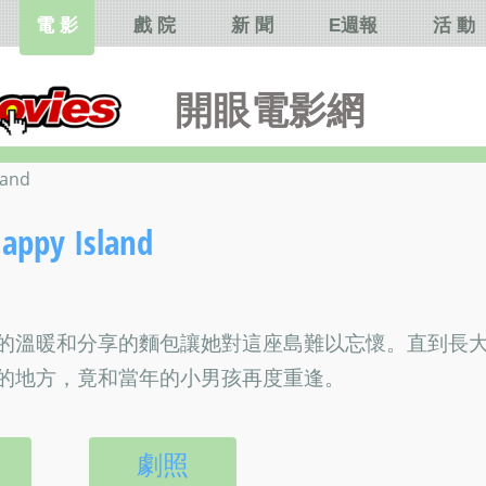
電 影
戲 院
新 聞
E週報
活 動
開眼電影網
and
ppy Island
的溫暖和分享的麵包讓她對這座島難以忘懷。直到長
的地方，竟和當年的小男孩再度重逢。
劇照