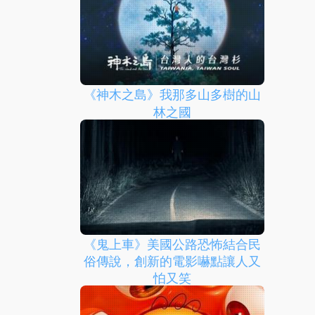
《神木之島》我那多山多樹的山
林之國
《鬼上車》美國公路恐怖結合民
俗傳說，創新的電影嚇點讓人又
怕又笑