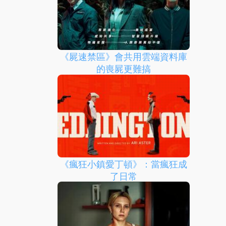
《屍速禁區》會共用雲端資料庫
的喪屍更難搞
《瘋狂小鎮愛丁頓》：當瘋狂成
了日常