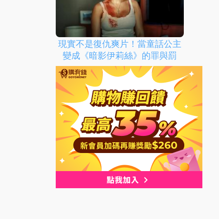
現實不是復仇爽片！當童話公主
變成《暗影伊莉絲》的罪與罰