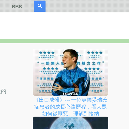
BBS
大的
《出口成髒》--- 一位英國妥瑞氏
症患者的成長心路歷程，看大眾
如何從厭惡、理解到接納