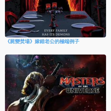
《屍變焚場》嫁錯老公的極端例子