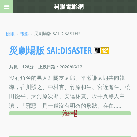
開眼電影網
﹥
﹥災劇場版 SAI:DISASTER
開眼
電影
災劇場版 SAI:DISASTER
片長：128分
上映日期：2026/06/12
沒有角色的男人》關友太郎、平瀨謙太朗共同執
導，香川照之、中村杏、竹原和生、宮近海斗、松
田龍平、大河原次郎、安達祐實、坂井真等人主
演，「邪惡」是一種沒有明確的形狀、存在.....
海報