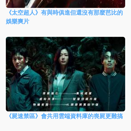
《太空超人》有與時俱進但還沒有那麼芭比的
娛樂爽片
《屍速禁區》會共用雲端資料庫的喪屍更難搞