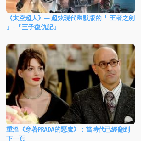
《太空超人》--- 超炫現代幽默版的「 王者之劍
」+「王子復仇記」
重溫《穿著PRADA的惡魔》：當時代已經翻到
下一頁