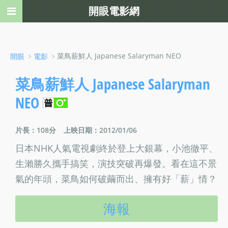
開眼電影網
﹥
﹥菜鳥薪鮮人 Japanese Salaryman NEO
開眼
電影
菜鳥薪鮮人 Japanese Salaryman
NEO
片長：108分
上映日期：2012/01/06
日本NHK人氣電視劇終於登上大銀幕，小池徹平、
生瀨勝久攜手搞笑，演技突破再爆發。看在這不景
氣的年頭，菜鳥如何破繭而出、擁有好「薪」情？
海報