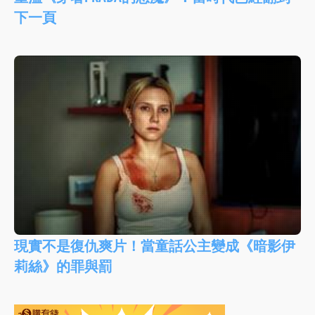
下一頁
現實不是復仇爽片！當童話公主變成《暗影伊
莉絲》的罪與罰