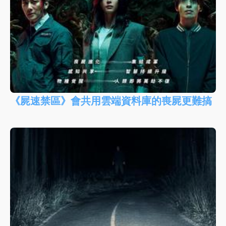
《屍速禁區》會共用雲端資料庫的喪屍更難搞