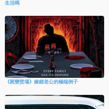
生活嗎
《屍變焚場》嫁錯老公的極端例子