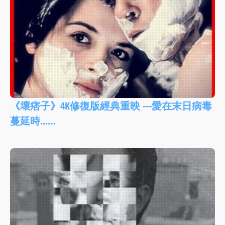
《壞痞子》4K修復版經典重映 ---愛在末日病毒
蔓延時...…