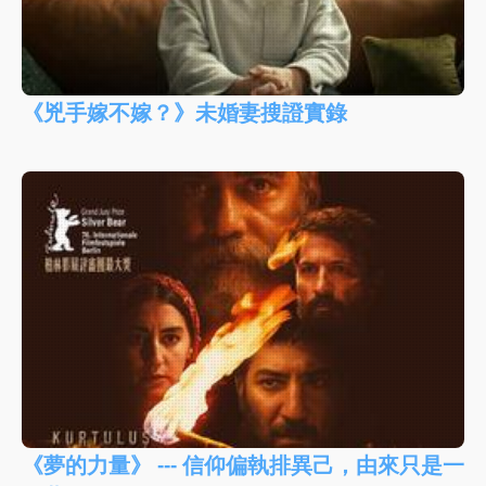
《兇手嫁不嫁？》未婚妻搜證實錄
《夢的力量》 --- 信仰偏執排異己，由來只是一