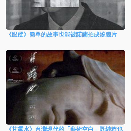
《跟蹤》簡單的故事也能被諾蘭拍成燒腦片
《甘露水》台灣現代的「藝術空白」既純粹也