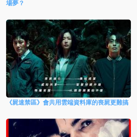
場夢？
《屍速禁區》會共用雲端資料庫的喪屍更難搞