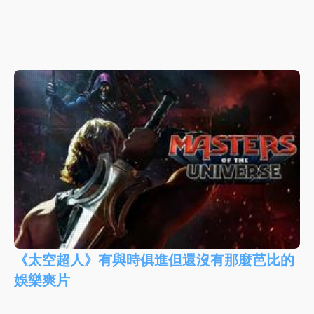
《太空超人》有與時俱進但還沒有那麼芭比的
娛樂爽片