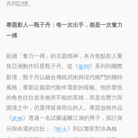
共同記憶。
專題影人—甄子丹：每一次出手，都是一次奮力
一搏
延續「奮力一搏」的主題精神，本月焦點影人聚
焦亞洲動作巨星甄子丹。從《
》系列到國際
葉問
影壇，甄子丹以融合傳統武術與現代格鬥的獨特
風格，重新定義當代動作電影的樣貌。他所塑造
的角色往往並非無所不能的英雄，而是在壓力與
困境之中，仍選擇挺身而出的人。專題放映作品
《
》透過一名試圖遠離江湖的男子，探討身
武俠
分與命運的拉扯；《
》則以警匪對決為核
怒火