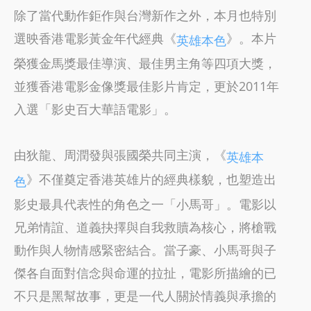
除了當代動作鉅作與台灣新作之外，本月也特別
選映香港電影黃金年代經典《
》。本片
英雄本色
榮獲金馬獎最佳導演、最佳男主角等四項大獎，
並獲香港電影金像獎最佳影片肯定，更於2011年
入選「影史百大華語電影」。
由狄龍、周潤發與張國榮共同主演，《
英雄本
》不僅奠定香港英雄片的經典樣貌，也塑造出
色
影史最具代表性的角色之一「小馬哥」。電影以
兄弟情誼、道義抉擇與自我救贖為核心，將槍戰
動作與人物情感緊密結合。當子豪、小馬哥與子
傑各自面對信念與命運的拉扯，電影所描繪的已
不只是黑幫故事，更是一代人關於情義與承擔的