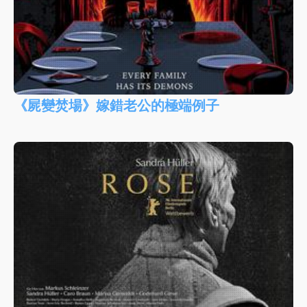
《屍變焚場》嫁錯老公的極端例子