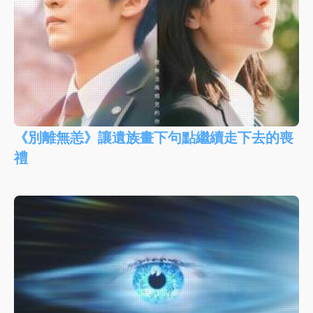
《別離無恙》讓遺族畫下句點繼續走下去的喪
禮