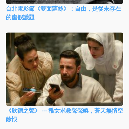
台北電影節《雙面蘿絲》：自由，是從未存在
的虛假議題
《欣德之聲》 --- 稚女求救聲聲喚，蒼天無情空
餘恨