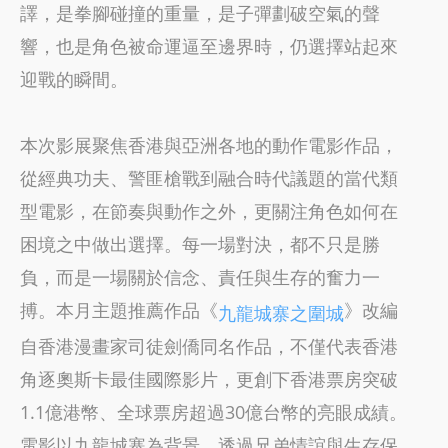
譯，是拳腳碰撞的重量，是子彈劃破空氣的聲
響，也是角色被命運逼至邊界時，仍選擇站起來
迎戰的瞬間。
本次影展聚焦香港與亞洲各地的動作電影作品，
從經典功夫、警匪槍戰到融合時代議題的當代類
型電影，在節奏與動作之外，更關注角色如何在
困境之中做出選擇。每一場對決，都不只是勝
負，而是一場關於信念、責任與生存的奮力一
搏。本月主題推薦作品《
》改編
九龍城寨之圍城
自香港漫畫家司徒劍僑同名作品，不僅代表香港
角逐奧斯卡最佳國際影片，更創下香港票房突破
1.1億港幣、全球票房超過30億台幣的亮眼成績。
電影以九龍城寨為背景，透過兄弟情誼與生存保