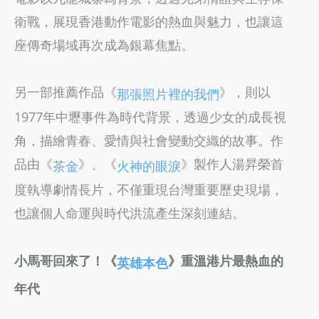
衛戰，展現香港動作電影的熱血與魅力，也讓這
座傳奇場域再次成為銀幕焦點。
另一部推薦作品《
》，則以
那張照片裡的我們
1977年中壢事件為時代背景，透過少女的成長視
角，描繪青春、愛情與社會變動交織的故事。作
品由《
》、《
》製作人湯昇榮首
茶金
火神的眼淚
度執導劇情長片，不僅重現台灣重要歷史現場，
也讓個人命運與時代洪流產生深刻連結。
小馬哥回來了！《
》重溫港片最熱血的
英雄本色
年代