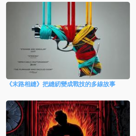
《末路相縫》把縫紉變成戰技的多線故事