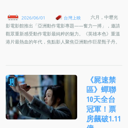
六月，中壢光
2026/06/01
台灣上映
影電影館推出「亞洲動作電影專題——奮力一搏」，邀請
觀眾重新感受動作電影最純粹的魅力。《英雄本色》重溫
港片最熱血的年代，焦點影人聚焦亞洲動作巨星甄子丹。
《屍速禁
區》蟬聯
10天全台
冠軍！票
房飆破1.11