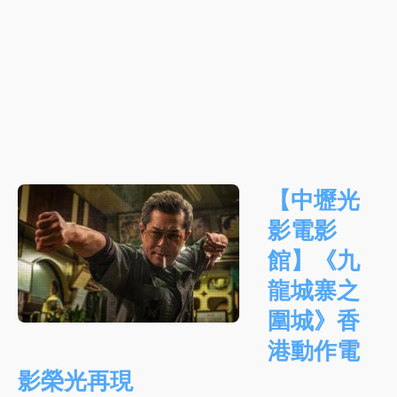
【中壢光
影電影
館】《九
龍城寨之
圍城》香
港動作電
影榮光再現