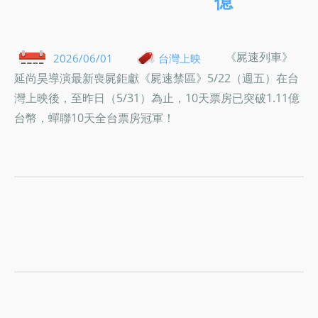
億
《屍速列車》
2026/06/01
台灣上映
延尚昊導演最新喪屍鉅獻《屍速禁區》5/22（週五）在台
灣上映後，至昨日（5/31）為止，10天票房已突破1.11億
台幣，蟬聯10天全台票房冠軍！