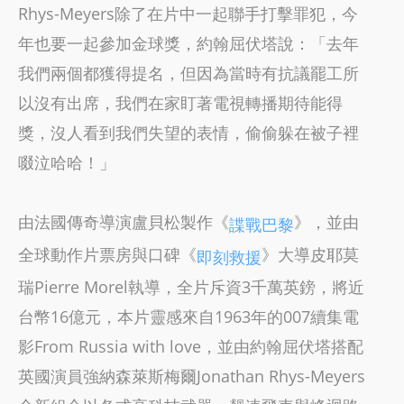
Rhys-Meyers除了在片中一起聯手打擊罪犯，今
年也要一起參加金球獎，約翰屈伏塔說：「去年
我們兩個都獲得提名，但因為當時有抗議罷工所
以沒有出席，我們在家盯著電視轉播期待能得
獎，沒人看到我們失望的表情，偷偷躲在被子裡
啜泣哈哈！」
由法國傳奇導演盧貝松製作《
》，並由
諜戰巴黎
全球動作片票房與口碑《
》大導皮耶莫
即刻救援
瑞Pierre Morel執導，全片斥資3千萬英鎊，將近
台幣16億元，本片靈感來自1963年的007續集電
影From Russia with love，並由約翰屈伏塔搭配
英國演員強納森萊斯梅爾Jonathan Rhys-Meyers