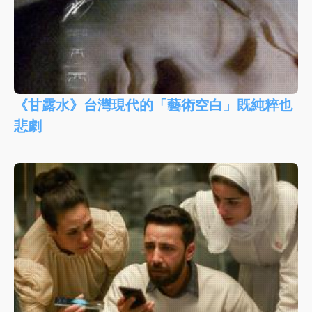
《甘露水》台灣現代的「藝術空白」既純粹也
悲劇