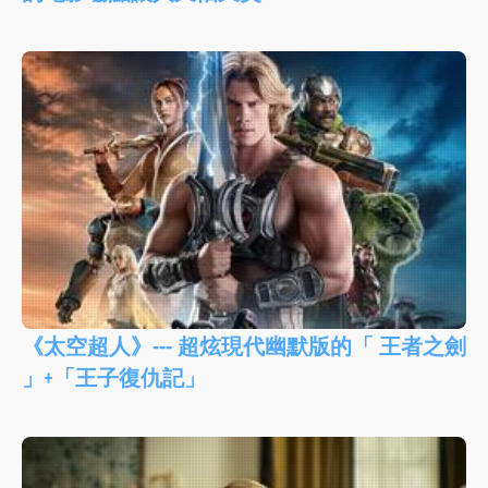
《太空超人》--- 超炫現代幽默版的「 王者之劍
」+「王子復仇記」