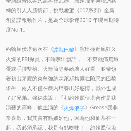
全新組合以各式高科技武器、飆速飛車與峰迴路
轉的引人入勝情節，挑戰凌駕《007系列》全新
創意諜報動作片，是為全球影迷2010 年矚目期待
度No.1。
約翰屈伏塔這次在《
》演出極近瘋狂又
諜戰巴黎
火爆的FBI探員，不時嘴出髒話，一不爽就痛扁壞
蛋或手持雙槍、火箭筒等要給壞人好看，並帶領
著初出茅廬的菜鳥強納森萊斯梅爾在險惡的巴黎
求生，兩人不僅在戲內培養出好感情，戲外也成
了好兄弟。強納森說：「和約翰屈伏塔合作是我
演藝的高峰，他主演的《
》Grease我非
火爆浪子
常喜歡，我其實有點嫉妒他，因為他和仙蒂在一
起，我必須承認，我是有點吃味！」約翰屈伏塔