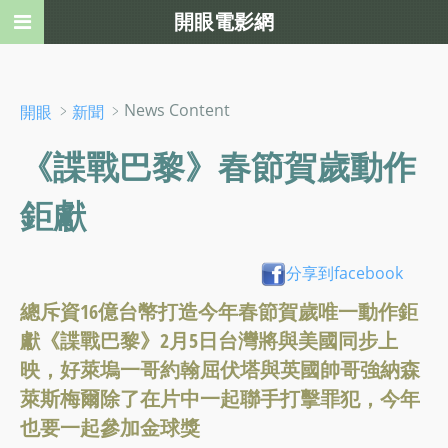
開眼電影網
﹥
﹥News Content
開眼
新聞
《諜戰巴黎》春節賀歲動作
鉅獻
分享到facebook
總斥資16億台幣打造今年春節賀歲唯一動作鉅
獻《諜戰巴黎》2月5日台灣將與美國同步上
映，好萊塢一哥約翰屈伏塔與英國帥哥強納森
萊斯梅爾除了在片中一起聯手打擊罪犯，今年
也要一起參加金球獎