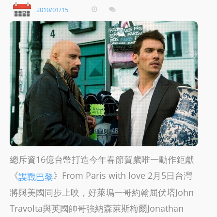
2010/01/15
總斥資16億台幣打造今年春節賀歲唯一動作鉅獻
《
》From Paris with love 2月5日台灣
諜戰巴黎
將與美國同步上映，好萊塢一哥約翰屈伏塔John
Travolta與英國帥哥強納森萊斯梅爾Jonathan