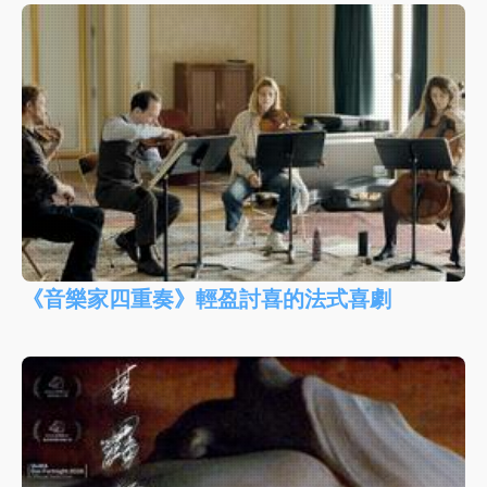
《音樂家四重奏》輕盈討喜的法式喜劇