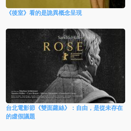
《後室》看的是詭異概念呈現
台北電影節《雙面蘿絲》：自由，是從未存在
的虛假議題