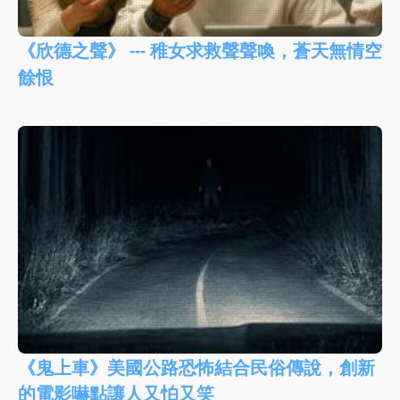
《欣德之聲》 --- 稚女求救聲聲喚，蒼天無情空
餘恨
《鬼上車》美國公路恐怖結合民俗傳說，創新
的電影嚇點讓人又怕又笑