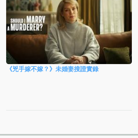
《兇手嫁不嫁？》未婚妻搜證實錄