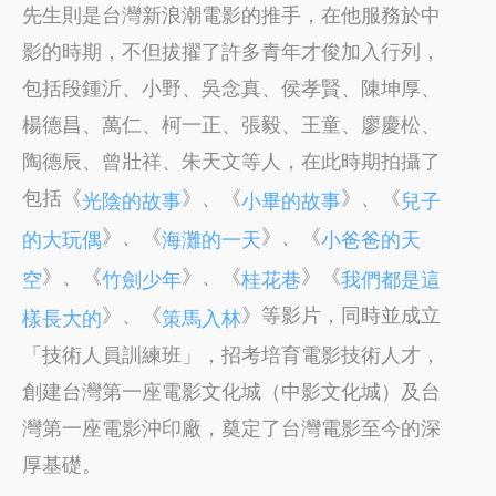
先生則是台灣新浪潮電影的推手，在他服務於中
影的時期，不但拔擢了許多青年才俊加入行列，
包括段鍾沂、小野、吳念真、侯孝賢、陳坤厚、
楊德昌、萬仁、柯一正、張毅、王童、廖慶松、
陶德辰、曾壯祥、朱天文等人，在此時期拍攝了
包括《
》、《
》、《
光陰的故事
小畢的故事
兒子
》、《
》、《
的大玩偶
海灘的一天
小爸爸的天
》、《
》、《
》《
空
竹劍少年
桂花巷
我們都是這
》、《
》等影片，同時並成立
樣長大的
策馬入林
「技術人員訓練班」，招考培育電影技術人才，
創建台灣第一座電影文化城（中影文化城）及台
灣第一座電影沖印廠，奠定了台灣電影至今的深
厚基礎。