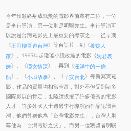
今年獲頒終身成就獎的電影界前輩有二位，一位
是李行導演，另一位則是明驥先生。李行導演可
以說是台灣電影史上最重要的導演之一，從早期
《
》等台語片，到《
王哥柳哥遊台灣
養鴨人
》、1965年起瓊瑤小說改編的電影《
家
婉君表
》、《
》，再到《
妹
啞女情深
汪洋中的一條
》、《
》、《
》等新寫實電
船
小城故事
早安台北
影，作品的質量均相當豐富，對外不但受到諸多
國際影展的肯定，也陸續拔擢了許多優秀的電影
人才，許多外國人士透過李行導演的作品認識台
灣，他們尊稱他為「台灣電影先生」，台灣人則
尊他為「台灣電影之父」。而另一位獲獎者明驥