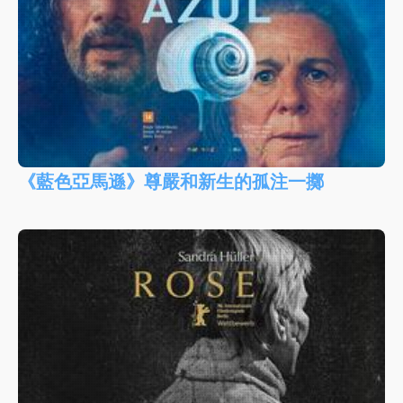
《藍色亞馬遜》尊嚴和新生的孤注一擲