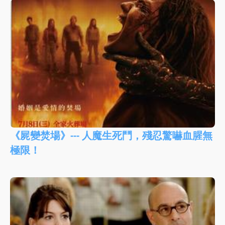
《屍變焚場》--- 人魔生死鬥，殘忍驚嚇血腥無
極限！