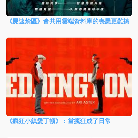
《屍速禁區》會共用雲端資料庫的喪屍更難搞
《瘋狂小鎮愛丁頓》：當瘋狂成了日常