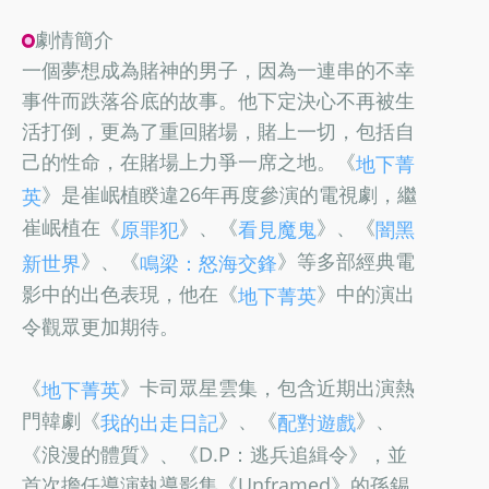
劇情簡介
一個夢想成為賭神的男子，因為一連串的不幸
事件而跌落谷底的故事。他下定決心不再被生
活打倒，更為了重回賭場，賭上一切，包括自
己的性命，在賭場上力爭一席之地。《
地下菁
》是崔岷植睽違26年再度參演的電視劇，繼
英
崔岷植在《
》、《
》、《
原罪犯
看見魔鬼
闇黑
》、《
》等多部經典電
新世界
鳴梁：怒海交鋒
影中的出色表現，他在《
》中的演出
地下菁英
令觀眾更加期待。
《
》卡司眾星雲集，包含近期出演熱
地下菁英
門韓劇《
》、《
》、
我的出走日記
配對遊戲
《浪漫的體質》、《D.P：逃兵追緝令》，並
首次擔任導演執導影集《Unframed》的孫錫