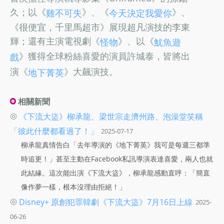
久；以《
》、《
》、
雞不可失
今天決定我愛你
《很便宜，千里馬超市》展現超凡演技的李東
輝；還有主演電視劇《
》、以《
怪物
魷魚遊
》獲得全球粉絲喜愛的演員許城泰，皆將出
戲
演《
》大飆演技。
地下菁英
相關新聞
◎
《下流大盜》柳承龍、梁世宗走濟州路、泡澡堂笑稱
「彼此什麼都看過了！」
2025-07-17
柳承龍真情告白「去年導演的《地下菁英》我可是每週三都準
時追更！」甚至主動在Facebook私訊導演表達喜愛，兩人也就
此結緣。這次能出演《下流大盜》，柳承龍感動直呼：「簡直
像作夢一樣，根本沒理由拒絕！」
◎
Disney+ 原創犯罪韓劇《下流大盜》7月16日上線
2025-
06-26