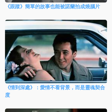
《跟蹤》簡單的故事也能被諾蘭拍成燒腦片
《情到深處》：愛情不看背景，而是靈魂契合
度