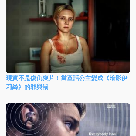
現實不是復仇爽片！當童話公主變成《暗影伊
莉絲》的罪與罰