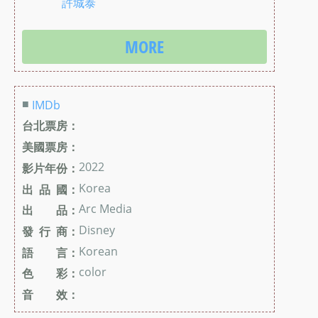
許城泰
MORE
■
IMDb
台北票房：
美國票房：
2022
影片年份：
Korea
出 品 國：
Arc Media
出 品：
Disney
發 行 商：
Korean
語 言：
color
色 彩：
音 效：