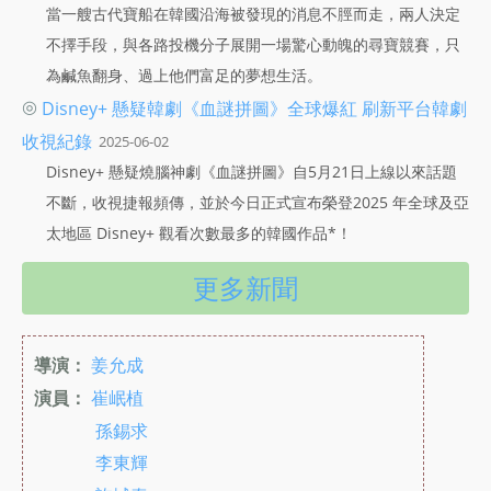
當一艘古代寶船在韓國沿海被發現的消息不脛而走，兩人決定
不擇手段，與各路投機分子展開一場驚心動魄的尋寶競賽，只
為鹹魚翻身、過上他們富足的夢想生活。
◎
Disney+ 懸疑韓劇《血謎拼圖》全球爆紅 刷新平台韓劇
收視紀錄
2025-06-02
Disney+ 懸疑燒腦神劇《血謎拼圖》自5月21日上線以來話題
不斷，收視捷報頻傳，並於今日正式宣布榮登2025 年全球及亞
太地區 Disney+ 觀看次數最多的韓國作品*！
更多新聞
導演：
姜允成
演員：
崔岷植
孫錫求
李東輝