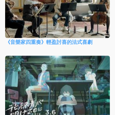
《音樂家四重奏》輕盈討喜的法式喜劇