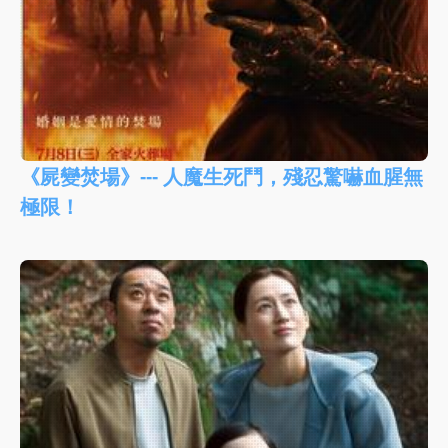
《屍變焚場》--- 人魔生死鬥，殘忍驚嚇血腥無
極限！