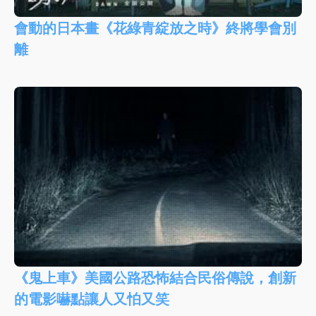
會動的日本畫《花綠青綻放之時》終將學會別
離
《鬼上車》美國公路恐怖結合民俗傳說，創新
的電影嚇點讓人又怕又笑