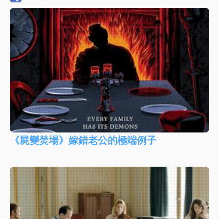
《屍變焚場》嫁錯老公的極端例子