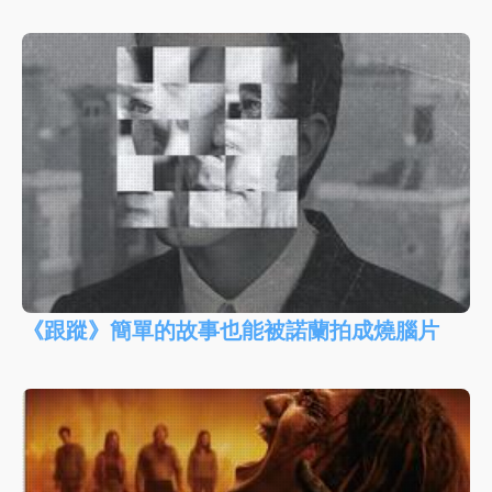
《跟蹤》簡單的故事也能被諾蘭拍成燒腦片