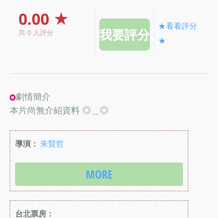
0.00 ★
★看看評分
共 0 人評分
★
劇情簡介
本片尚無介紹資料 ◎＿◎
導演：
朱賢哲
MORE
台北票房：