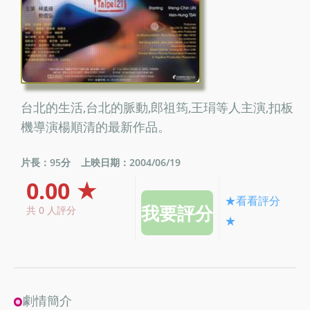
台北的生活,台北的脈動,郎祖筠,王琄等人主演,扣板
機導演楊順清的最新作品。
片長：95分
上映日期：2004/06/19
0.00 ★
★看看評分
共 0 人評分
★
劇情簡介