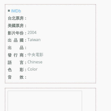
■
IMDb
台北票房：
美國票房：
2004
影片年份：
Taiwan
出 品 國：
出 品：
中央電影
發 行 商：
Chinese
語 言：
Color
色 彩：
音 效：