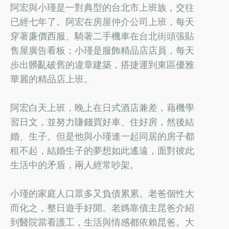
阿宏與小瑾是一對典型的台北市上班族，交往
已經七年了。阿宏在房屋仲介公司上班，每天
穿著廉價西服、騎著二手機車在台北街頭張貼
售屋廣告看板；小瑾是服飾精品店店員，每天
步出髒亂破舊的違章建築，搭捷運到東區優雅
華麗的精品店上班。
阿宏白天上班，晚上在日式酒店兼差，藉機學
習日文，並努力賺錢買好車、住好房，然後結
婚、生子。但是他與小瑾連一起同居的房子都
租不起，結婚生子的夢想如此遙遠，面對彼此
生活中的矛盾，兩人經常吵架。
小瑾的家庭人口眾多又負債累累。老爸個性大
而化之，整日遊手好閒。老媽靠債主昆爸介紹
到醫院當看護工，生活與情感都依賴昆爸。大