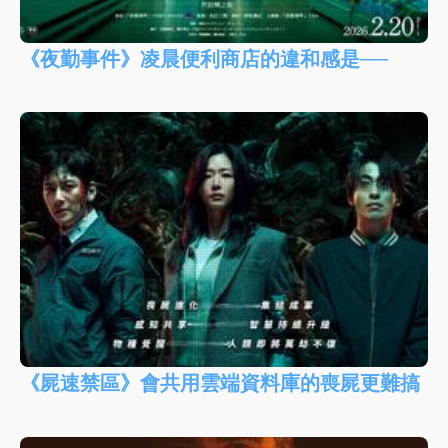
《夜勤事件》凌晨便利商店的違和感是──
《屍速禁區》會共用雲端資料庫的喪屍更難搞