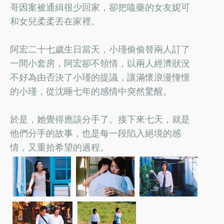
哥因案被通緝很少回家，卻把嗑藥的女友妮可
和女兒柔柔丟在家裡。
阿宏二十七歲生日當天，小瑾偷偷替兩人訂了
一間小套房，阿宏卻不領情，以兩人經濟狀況
不好為由否決了小瑾的提議，讓滿懷浪漫憧憬
的小瑾，從沈睡七年的感情中突然驚醒。
於是，她覺得應該分手了。接下來七天，就是
他們分手的故事，也是每一段陷入絕境的感
情，又重拾希望的過程。