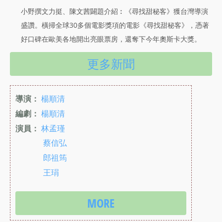
小野撰文力挺、陳文茜闢題介紹︰《尋找甜秘客》獲台灣導演
盛讚。橫掃全球30多個電影獎項的電影《尋找甜秘客》，憑著
好口碑在歐美各地開出亮眼票房，還奪下今年奧斯卡大獎。
更多新聞
導演：
楊順清
編劇：
楊順清
演員：
林孟瑾
蔡信弘
郎祖筠
王琄
MORE