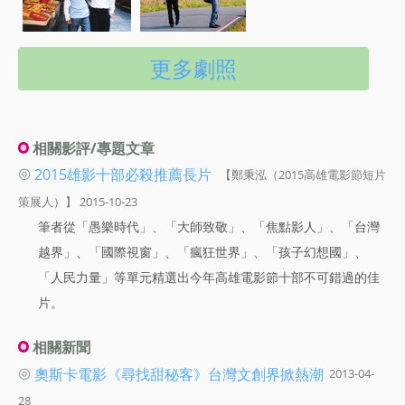
更多劇照
相關影評/專題文章
◎
2015雄影十部必殺推薦長片
【鄭秉泓（2015高雄電影節短片
策展人）】 2015-10-23
筆者從「愚樂時代」、「大師致敬」、「焦點影人」、「台灣
越界」、「國際視窗」、「瘋狂世界」、「孩子幻想國」、
「人民力量」等單元精選出今年高雄電影節十部不可錯過的佳
片。
相關新聞
◎
奧斯卡電影《尋找甜秘客》台灣文創界掀熱潮
2013-04-
28