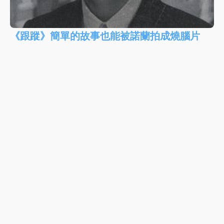
《跟蹤》簡單的故事也能被諾蘭拍成燒腦片