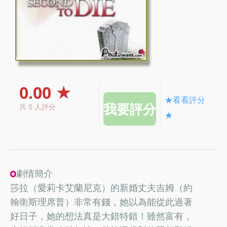
0.00 ★
★看看評分
共 0 人評分
★
劇情簡介
莎拉（愛莉卡艾蘭尼克）的新婚丈夫吉姆（約
翰衛斯理席普）非常有錢，她以為能從此過著
好日子，她的想法真是大錯特錯！雖然富有，