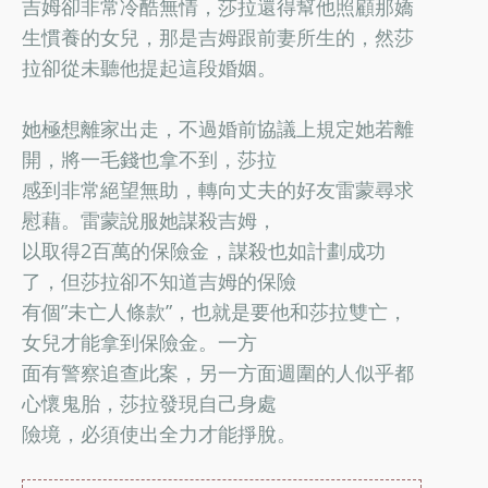
吉姆卻非常冷酷無情，莎拉還得幫他照顧那嬌
生慣養的女兒，那是吉姆跟前妻所生的，然莎
拉卻從未聽他提起這段婚姻。
她極想離家出走，不過婚前協議上規定她若離
開，將一毛錢也拿不到，莎拉
感到非常絕望無助，轉向丈夫的好友雷蒙尋求
慰藉。雷蒙說服她謀殺吉姆，
以取得2百萬的保險金，謀殺也如計劃成功
了，但莎拉卻不知道吉姆的保險
有個”未亡人條款”，也就是要他和莎拉雙亡，
女兒才能拿到保險金。一方
面有警察追查此案，另一方面週圍的人似乎都
心懷鬼胎，莎拉發現自己身處
險境，必須使出全力才能掙脫。