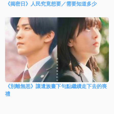
《揭密日》人民究竟想要／需要知道多少
《別離無恙》讓遺族畫下句點繼續走下去的喪
禮