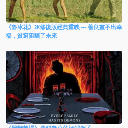
《魯冰花》2K修復版經典重映 --- 善良畫不出幸
福，貧窮阻斷了未來