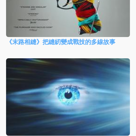
《末路相縫》把縫紉變成戰技的多線故事