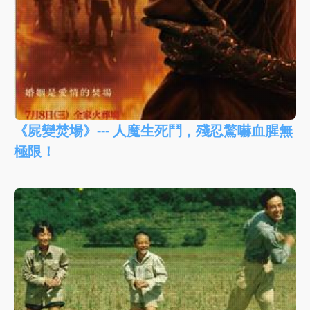
《屍變焚場》--- 人魔生死鬥，殘忍驚嚇血腥無
極限！