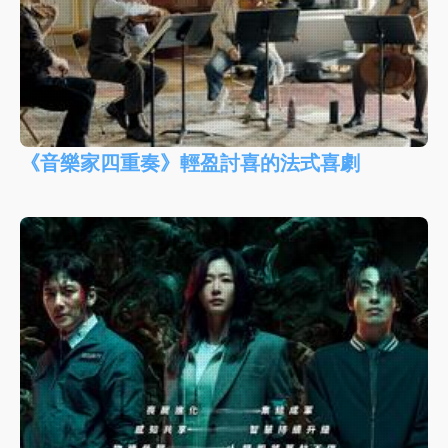
《音樂家四重奏》輕盈討喜的法式喜劇