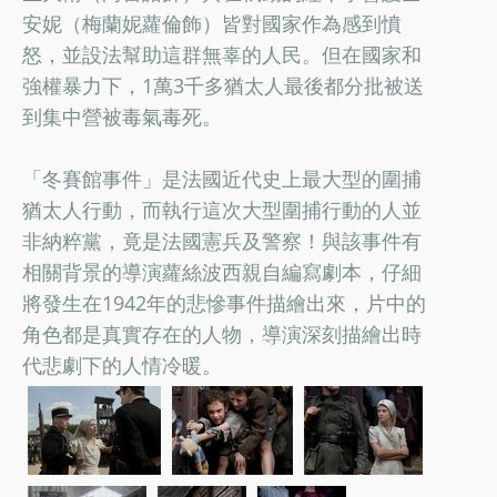
安妮（梅蘭妮蘿倫飾）皆對國家作為感到憤
怒，並設法幫助這群無辜的人民。但在國家和
強權暴力下，1萬3千多猶太人最後都分批被送
到集中營被毒氣毒死。
「冬賽館事件」是法國近代史上最大型的圍捕
猶太人行動，而執行這次大型圍捕行動的人並
非納粹黨，竟是法國憲兵及警察！與該事件有
相關背景的導演蘿絲波西親自編寫劇本，仔細
將發生在1942年的悲慘事件描繪出來，片中的
角色都是真實存在的人物，導演深刻描繪出時
代悲劇下的人情冷暖。