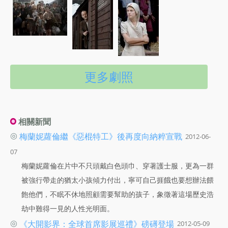
更多劇照
相關新聞
◎
梅蘭妮蘿倫繼《惡棍特工》後再度向納粹宣戰
2012-06-
07
梅蘭妮蘿倫在片中不只頭戴白色頭巾、穿著護士服，更為一群
被強行帶走的猶太小孩傾力付出，寧可自己捱餓也要想辦法餵
飽他們，不眠不休地照顧需要幫助的孩子，象徵著這場歷史浩
劫中難得一見的人性光明面。
◎
《大開影界：全球首席影展巡禮》磅礡登場
2012-05-09