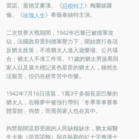
雷諾、蓋德艾麥漢、《
》梅蘭妮蘿
惡棍特工
倫、《
》希薇泰絲特主演。
玫瑰人生
二次世界大戰期間，1942年巴黎已被德軍攻
佔，法國政府受到德軍壓力下，開始實行各項
反猶太政策，不准猶太人進入遊樂場、公共場
合；猶太人不准工作等。11歲的猶太男孩喬與
家人以及廣大標記黃色星星的猶太人，雖然生
活艱苦，但仍在經常苦中作樂。
1942年7月16日清晨，1萬3千多個長居巴黎的
猶太人，在睡夢中被強行帶到「冬季單車賽車
體育館」拘禁，而喬與家人也在其中。
拘禁期間這群受困的人民缺糧缺水，猶太籍醫
生大衛（尚雷諾飾）與在執勤的紅十字會護士