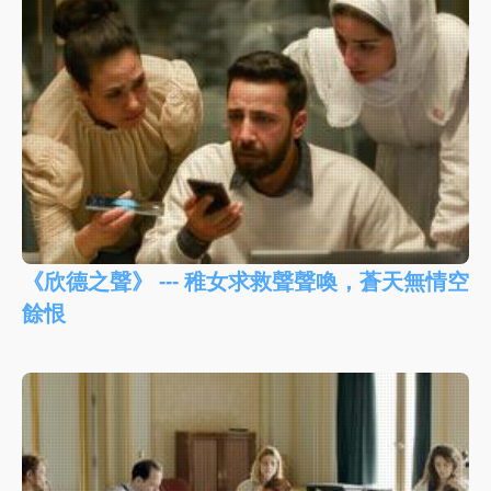
《欣德之聲》 --- 稚女求救聲聲喚，蒼天無情空
餘恨