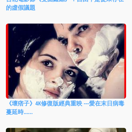
的虛假議題
《壞痞子》4K修復版經典重映 ---愛在末日病毒
蔓延時...…