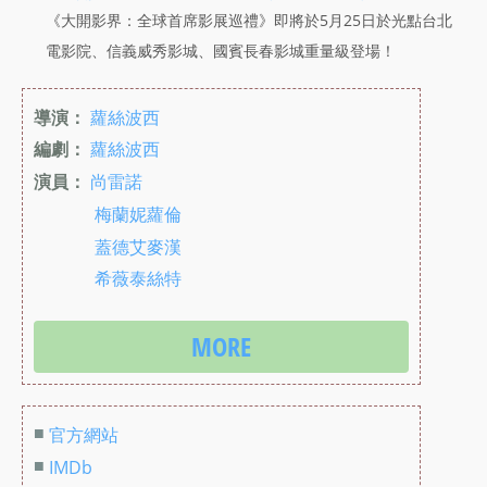
《大開影界：全球首席影展巡禮》即將於5月25日於光點台北
電影院、信義威秀影城、國賓長春影城重量級登場！
導演：
蘿絲波西
編劇：
蘿絲波西
演員：
尚雷諾
梅蘭妮蘿倫
蓋德艾麥漢
希薇泰絲特
MORE
■
官方網站
■
IMDb