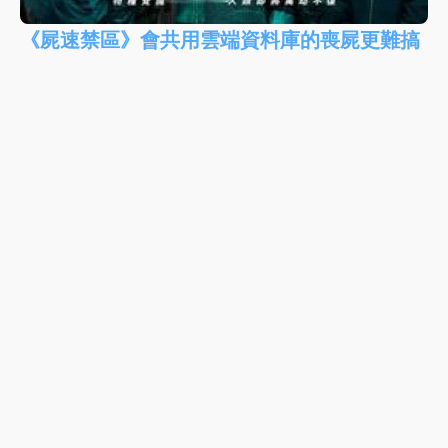
《屍速禁區》會共用雲端資料庫的喪屍更難搞