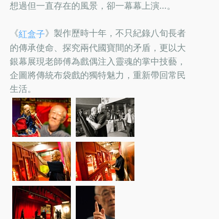
想過但一直存在的風景，卻一幕幕上演...。
《
》製作歷時十年，不只紀錄八旬長者
紅盒子
的傳承使命、探究兩代國寶間的矛盾，更以大
銀幕展現老師傅為戲偶注入靈魂的掌中技藝，
企圖將傳統布袋戲的獨特魅力，重新帶回常民
生活。