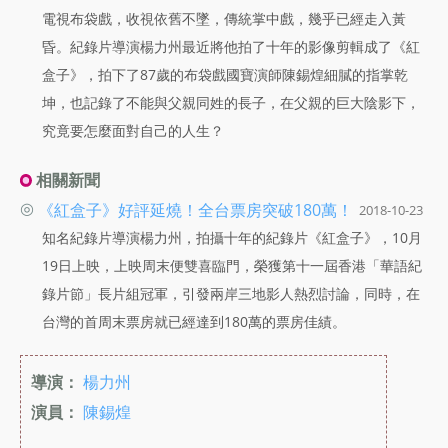
電視布袋戲，收視依舊不墜，傳統掌中戲，幾乎已經走入黃
昏。紀錄片導演楊力州最近將他拍了十年的影像剪輯成了《紅
盒子》，拍下了87歲的布袋戲國寶演師陳錫煌細膩的指掌乾
坤，也記錄了不能與父親同姓的長子，在父親的巨大陰影下，
究竟要怎麼面對自己的人生？
相關新聞
◎
《紅盒子》好評延燒！全台票房突破180萬！
2018-10-23
知名紀錄片導演楊力州，拍攝十年的紀錄片《紅盒子》，10月
19日上映，上映周末便雙喜臨門，榮獲第十一屆香港「華語紀
錄片節」長片組冠軍，引發兩岸三地影人熱烈討論，同時，在
台灣的首周末票房就已經達到180萬的票房佳績。
導演：
楊力州
演員：
陳錫煌