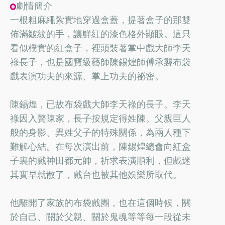
劇情簡介
一根粗麻繩紮實地穿過盒蓋，提著盒子的那雙
佈滿皺紋的手，讓鮮紅的漆色格外顯眼。這只
看似樸實的紅盒子，裡頭裝著掌中戲大師李天
祿長子，也是國寶級藝師陳錫煌師傅承襲布袋
戲表演功夫的來源、掌上功夫的祕密。
陳錫煌，已故布袋戲大師李天祿的長子。李天
祿因入贅陳家，長子按規定得姓陳。父親巨人
般的身影、異姓父子的特殊關係，為兩人種下
難解心結。在每次演出前，陳錫煌總會向紅盒
子裏的戲神田都元帥，祈求表演順利，但戲迷
其實早就散了，戲台也被其他娛樂所取代。
他離開了家族的布袋戲團，也在這個時候，關
於自己、關於父親、關於鬼魂等等每一段從未