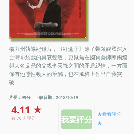
楊力州執導紀錄片，《紅盒子》除了帶領觀眾深入
台灣布袋戲的興衰變遷，更聚焦在國寶藝師陳錫煌
與大名鼎鼎的父親李天祿之間的矛盾親情，一方面
保有他感性動人的筆觸，也在風格上作出自我突
破。
片長：99分
上映日期：2018/10/19
4.11 ★
★看看評分
共 76 人評分
★