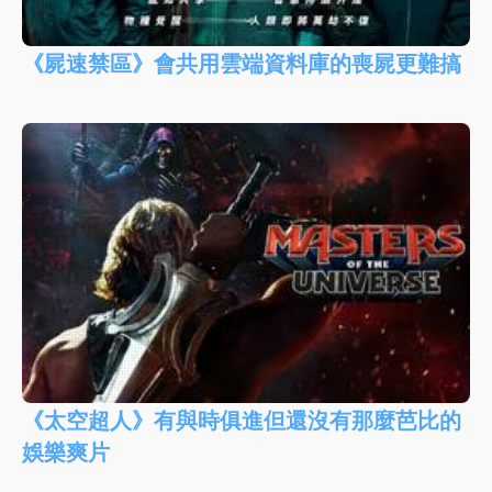
《屍速禁區》會共用雲端資料庫的喪屍更難搞
《太空超人》有與時俱進但還沒有那麼芭比的
娛樂爽片