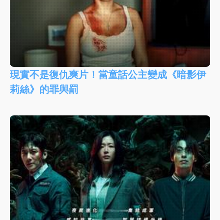
現實不是復仇爽片！當童話公主變成《暗影伊
莉絲》的罪與罰