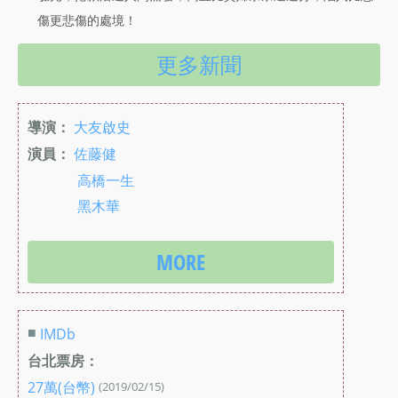
傷更悲傷的處境！
更多新聞
導演：
大友啟史
演員：
佐藤健
高橋一生
黑木華
MORE
■
IMDb
台北票房：
27萬(台幣)
(2019/02/15)