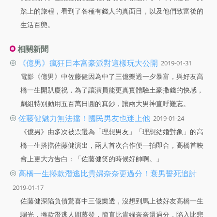
踏上的旅程，看到了各種有錢人的真面目，以及他們致富後的
生活百態。
相關新聞
◎
《億男》瘋狂日本富豪派對這樣玩大公開
2019-01-31
電影《億男》中佐藤健因為中了三億樂透一夕暴富，與好友高
橋一生開趴慶祝，為了讓演員能更真實體驗土豪撒錢的快感，
劇組特別動用五百萬日圓的真鈔，讓兩大男神直呼難忘。
◎
佐藤健魅力無法擋！國民男友也迷上他
2019-01-24
《億男》由多次被票選為「理想男友」「理想結婚對象」的高
橋一生搭擋佐藤健演出，兩人首次合作便一拍即合，高橋首映
會上更大方告白：「佐藤健笑的時候好帥啊。」
◎
高橋一生捲款潛逃比貴婦奈奈更過分！衰男誓死追討
2019-01-17
佐藤健深陷負債驚喜中三億樂透，沒想到馬上被好友高橋一生
騙光，捲款潛逃人間蒸發，簡直比貴婦奈奈還過分，陷入比悲