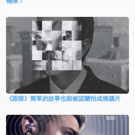
極限！
《跟蹤》簡單的故事也能被諾蘭拍成燒腦片