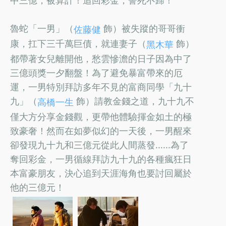
魯蛇「一男」（
飾）被失蹤的哥哥衝
佐藤健
康，扛下三千萬巨債，就連妻子（
飾）
黑木華
都帶著女兒離開他，愁雲慘澹的日子因為中了
三億頭獎一夕翻盤！為了避免暴富帶來的厄
運，一男特別拜訪多年不見的富商同學「九十
九」（
飾）請教金錢之道，九十九不
高橋一生
僅大方分享金錢觀，更帶他體驗揮金如土的極
致豪奢！然而在如夢似幻的一天後，一男醒來
卻發現九十九和三億元從此人間蒸發......為了
奪回彩金，一男循線拜訪九十九的各種瘋狂日
本富豪朋友，決心追到天涯海角也要討回屬於
他的三億元！