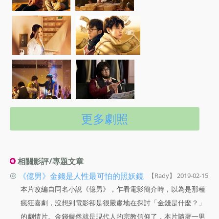
更多劇照
相關影評/專題文章
◎
《億男》金錢是人性最可怕的照妖鏡
【Rady】 2019-02-15
本片改編自同名小說《億男》，乍看電影簡介時，以為是那種
瘋狂喜劇，沒想到電影卻是很嚴肅地在探討「金錢是什麼？」
的劇情片。金錢儼然就是現代人的宗教信仰了，本片隨著一男