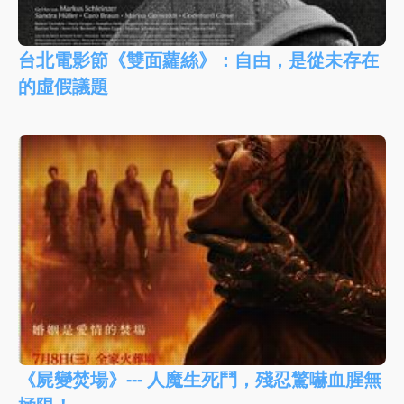
台北電影節《雙面蘿絲》：自由，是從未存在
的虛假議題
《屍變焚場》--- 人魔生死鬥，殘忍驚嚇血腥無