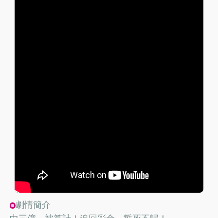
劇情簡介
中三億，被算計！追回彩金，誓死不歸！