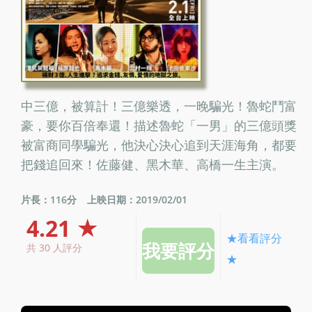
中三億，被算計！三億樂透，一晚騙光！魯蛇鬥富
豪，要你百倍奉還！描述魯蛇「一男」的三億頭獎
被富商同學騙光，他決心決心追到天涯海角，都要
把錢追回來！佐藤健、黑木華、高橋一生主演。
片長：116分
上映日期：2019/02/01
4.21 ★
★看看評分
共 30 人評分
★