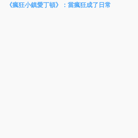
《瘋狂小鎮愛丁頓》：當瘋狂成了日常