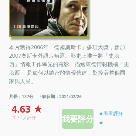
本片獲得2006年「德國奧斯卡」多項大獎，參加
2007奧斯卡外語片角逐。影史上唯一將「史塔
西」情報工作曝光的電影，描繪東德情報機構「史
塔西」 是如何以縝密的情報佈建，監控著整個國
家與人民。
片長：137分
上映日期：2021/02/26
4.63 ★
★看看評分
共 72 人評分
★