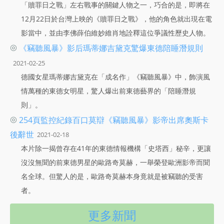
「贖罪日之戰」左右戰事的關鍵人物之一，巧合的是，即將在
12月22日於台灣上映的《贖罪日之戰》，他的角色就出現在電
影當中，並由李佛薛伯維妙維肖地詮釋這位爭議性歷史人物。
◎
《竊聽風暴》影后瑪蒂娜吉黛克驚爆東德陪睡潛規則
2021-02-25
德國女星瑪蒂娜吉黛克在「成名作」《竊聽風暴》中，飾演風
情萬種的東德女明星，驚人爆出前東德藝界的「陪睡潛規
則」。
◎
254頁監控紀錄百口莫辯《竊聽風暴》影帝出席奧斯卡
後辭世
2021-02-18
本片除一揭曾存在41年的東德情報機構「史塔西」秘辛，更讓
沒沒無聞的前東德男星的歐路奇莫赫，一舉榮登歐洲影帝而聞
名全球。但驚人的是，歐路奇莫赫本身竟就是被竊聽的受害
者。
更多新聞