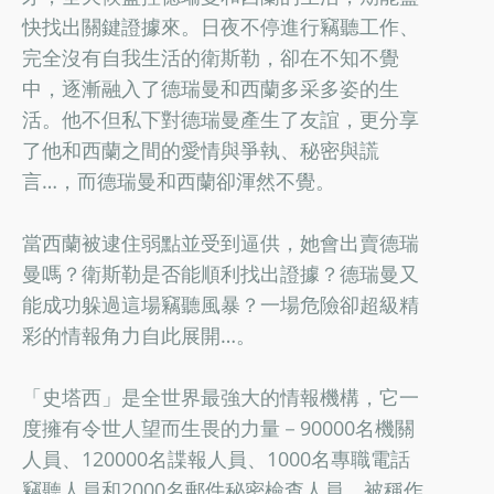
快找出關鍵證據來。日夜不停進行竊聽工作、
完全沒有自我生活的衛斯勒，卻在不知不覺
中，逐漸融入了德瑞曼和西蘭多采多姿的生
活。他不但私下對德瑞曼產生了友誼，更分享
了他和西蘭之間的愛情與爭執、秘密與謊
言…，而德瑞曼和西蘭卻渾然不覺。
當西蘭被逮住弱點並受到逼供，她會出賣德瑞
曼嗎？衛斯勒是否能順利找出證據？德瑞曼又
能成功躲過這場竊聽風暴？一場危險卻超級精
彩的情報角力自此展開…。
「史塔西」是全世界最強大的情報機構，它一
度擁有令世人望而生畏的力量－90000名機關
人員、120000名諜報人員、1000名專職電話
竊聽人員和2000名郵件秘密檢查人員，被稱作