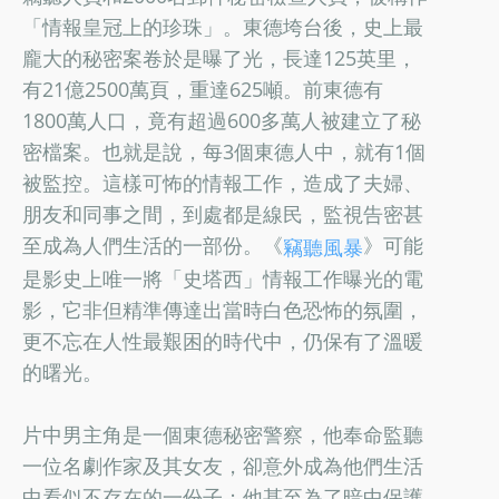
「情報皇冠上的珍珠」。東德垮台後，史上最
龐大的秘密案卷於是曝了光，長達125英里，
有21億2500萬頁，重達625噸。前東德有
1800萬人口，竟有超過600多萬人被建立了秘
密檔案。也就是說，每3個東德人中，就有1個
被監控。這樣可怖的情報工作，造成了夫婦、
朋友和同事之間，到處都是線民，監視告密甚
至成為人們生活的一部份。《
》可能
竊聽風暴
是影史上唯一將「史塔西」情報工作曝光的電
影，它非但精準傳達出當時白色恐怖的氛圍，
更不忘在人性最艱困的時代中，仍保有了溫暖
的曙光。
片中男主角是一個東德秘密警察，他奉命監聽
一位名劇作家及其女友，卻意外成為他們生活
中看似不存在的一份子；他甚至為了暗中保護