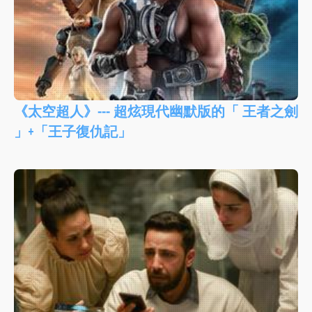
《太空超人》--- 超炫現代幽默版的「 王者之劍
」+「王子復仇記」