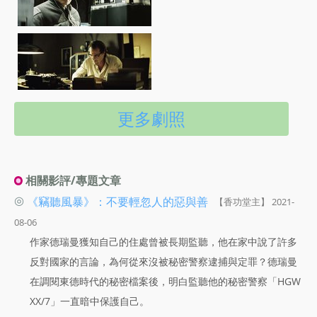
更多劇照
相關影評/專題文章
◎
《竊聽風暴》：不要輕忽人的惡與善
【香功堂主】 2021-
08-06
作家德瑞曼獲知自己的住處曾被長期監聽，他在家中說了許多
反對國家的言論，為何從來沒被秘密警察逮捕與定罪？德瑞曼
在調閱東德時代的秘密檔案後，明白監聽他的秘密警察「HGW
XX/7」一直暗中保護自己。