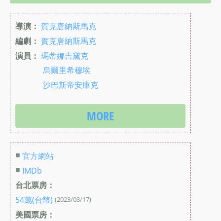
導演：
賀克唐納斯馬克
編劇：
賀克唐納斯馬克
演員：
瑪蒂娜吉黛克
烏爾里希穆埃
沙巴斯帝安庫克
MORE
■
官方網站
■
IMDb
台北票房：
54萬(台幣)
(2023/03/17)
美國票房：