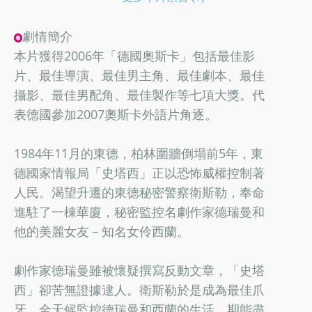
劇情簡介
本片獲得2006年「德國奧斯卡」包括最佳影
片、最佳導演、最佳男主角、最佳劇本、最佳
攝影、最佳男配角、最佳製作等七項大獎。代
表德國參加2007奧斯卡外語片角逐。
1984年11月的東德，柏林圍牆倒塌前5年，東
德國家情報局「史塔西」正以恐怖威權控制著
人民。渴望升遷的東德秘密警察衛斯勒，奉命
進駐了一棟華廈，秘密監控名劇作家德瑞曼和
他的美麗女友－知名女伶西蘭。
劇作家德瑞曼雖被懷疑撰寫反動文章，「史塔
西」卻苦無證據逮人。衛斯勒於是成為最佳爪
牙，全天候監控德瑞曼和西蘭的生活，期能盡