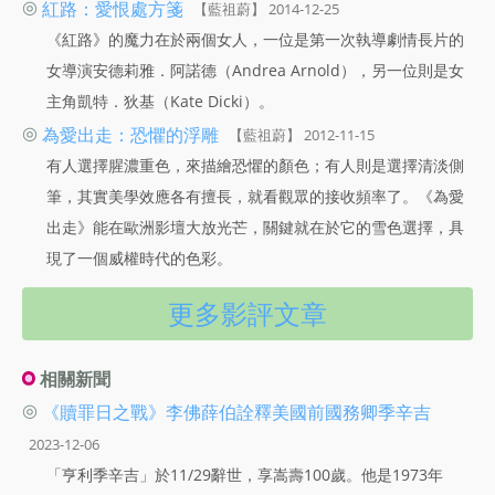
◎
紅路：愛恨處方箋
【藍祖蔚】 2014-12-25
《紅路》的魔力在於兩個女人，一位是第一次執導劇情長片的
女導演安德莉雅．阿諾德（Andrea Arnold），另一位則是女
主角凱特．狄基（Kate Dicki）。
◎
為愛出走：恐懼的浮雕
【藍祖蔚】 2012-11-15
有人選擇腥濃重色，來描繪恐懼的顏色；有人則是選擇清淡側
筆，其實美學效應各有擅長，就看觀眾的接收頻率了。《為愛
出走》能在歐洲影壇大放光芒，關鍵就在於它的雪色選擇，具
現了一個威權時代的色彩。
更多影評文章
相關新聞
◎
《贖罪日之戰》李佛薛伯詮釋美國前國務卿季辛吉
2023-12-06
「亨利季辛吉」於11/29辭世，享嵩壽100歲。他是1973年