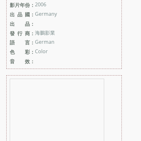
2006
影片年份：
Germany
出 品 國：
出 品：
海鵬影業
發 行 商：
German
語 言：
Color
色 彩：
音 效：