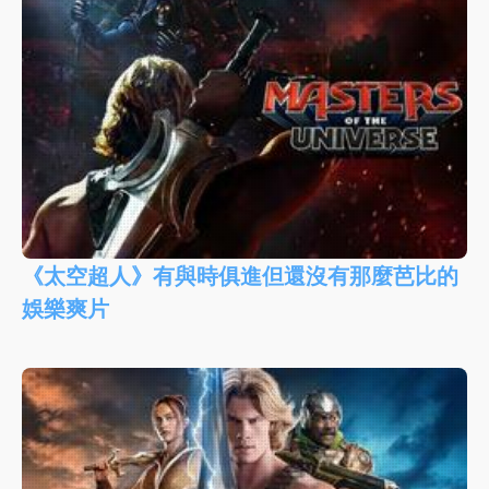
《太空超人》有與時俱進但還沒有那麼芭比的
娛樂爽片