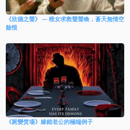
《欣德之聲》 --- 稚女求救聲聲喚，蒼天無情空
餘恨
《屍變焚場》嫁錯老公的極端例子