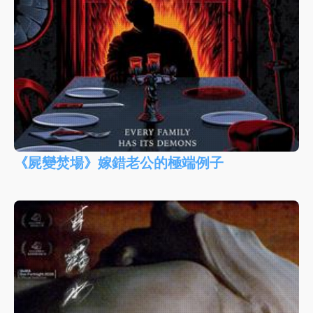
《屍變焚場》嫁錯老公的極端例子