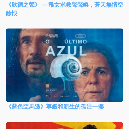
《欣德之聲》 --- 稚女求救聲聲喚，蒼天無情空
餘恨
《藍色亞馬遜》尊嚴和新生的孤注一擲