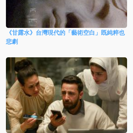
《甘露水》台灣現代的「藝術空白」既純粹也
悲劇