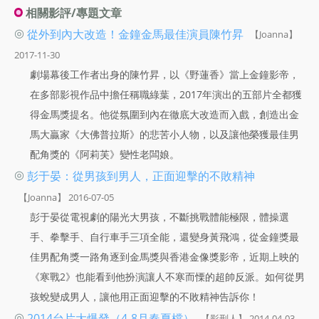
相關影評/專題文章
◎
從外到內大改造！金鐘金馬最佳演員陳竹昇
【Joanna】
2017-11-30
劇場幕後工作者出身的陳竹昇，以《野蓮香》當上金鐘影帝，
在多部影視作品中擔任稱職綠葉，2017年演出的五部片全都獲
得金馬獎提名。他從氛圍到內在徹底大改造而入戲，創造出金
馬大贏家《大佛普拉斯》的悲苦小人物，以及讓他榮獲最佳男
配角獎的《阿莉芙》變性老闆娘。
◎
彭于晏：從男孩到男人，正面迎擊的不敗精神
【Joanna】 2016-07-05
彭于晏從電視劇的陽光大男孩，不斷挑戰體能極限，體操選
手、拳擊手、自行車手三項全能，還變身黃飛鴻，從金鐘獎最
佳男配角獎一路角逐到金馬獎與香港金像獎影帝，近期上映的
《寒戰2》也能看到他扮演讓人不寒而慄的超帥反派。如何從男
孩蛻變成男人，讓他用正面迎擊的不敗精神告訴你！
◎
2014台片大爆發（4-8月春夏檔）
【影刑人】 2014-04-03