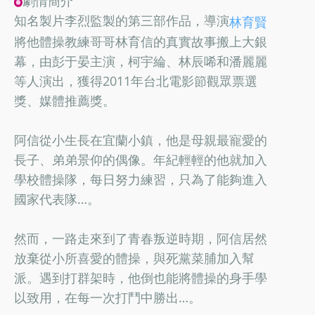
劇情簡介
知名製片李烈監製的第三部作品，導演
林育賢
將他體操教練哥哥林育信的真實故事搬上大銀
幕，由彭于晏主演，柯宇綸、林辰唏和潘麗麗
等人演出，獲得2011年台北電影節觀眾票選
獎、媒體推薦獎。
阿信從小生長在宜蘭小鎮，他是母親最寵愛的
長子、弟弟景仰的偶像。年紀輕輕的他就加入
學校體操隊，每日努力練習，只為了能夠進入
國家代表隊…。
然而，一路走來到了青春叛逆時期，阿信居然
放棄從小所喜愛的體操，與死黨菜脯加入幫
派。遇到打群架時，他倒也能將體操的身手學
以致用，在每一次打鬥中勝出…。