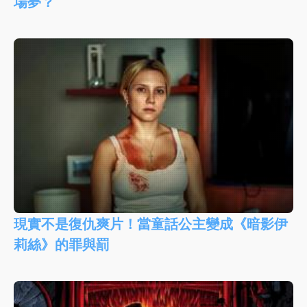
場夢？
現實不是復仇爽片！當童話公主變成《暗影伊
莉絲》的罪與罰