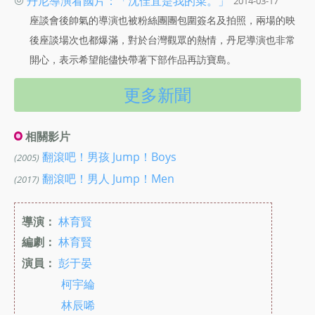
丹尼導演看國片：「沈佳宜是我的菜。」
2014-03-17
座談會後帥氣的導演也被粉絲團團包圍簽名及拍照，兩場的映
後座談場次也都爆滿，對於台灣觀眾的熱情，丹尼導演也非常
開心，表示希望能儘快帶著下部作品再訪寶島。
更多新聞
相關影片
翻滾吧！男孩 Jump！Boys
(2005)
翻滾吧！男人 Jump！Men
(2017)
導演：
林育賢
編劇：
林育賢
演員：
彭于晏
柯宇綸
林辰唏