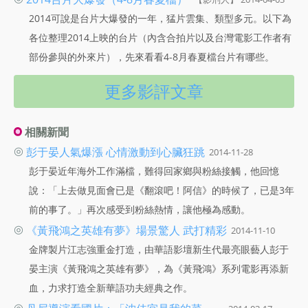
2014可說是台片大爆發的一年，猛片雲集、類型多元。以下為
各位整理2014上映的台片（內含合拍片以及台灣電影工作者有
部份參與的外來片），先來看看4-8月春夏檔台片有哪些。
更多影評文章
相關新聞
◎
彭于晏人氣爆漲 心情激動到心臟狂跳
2014-11-28
彭于晏近年海外工作滿檔，難得回家鄉與粉絲接觸，他回憶
說：「上去做見面會已是《翻滾吧！阿信》的時候了，已是3年
前的事了。」再次感受到粉絲熱情，讓他極為感動。
◎
《黃飛鴻之英雄有夢》場景驚人 武打精彩
2014-11-10
金牌製片江志強重金打造，由華語影壇新生代最亮眼藝人彭于
晏主演《黃飛鴻之英雄有夢》，為《黃飛鴻》系列電影再添新
血，力求打造全新華語功夫經典之作。
◎