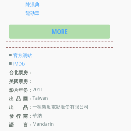
陳漢典
龍劭華
MORE
■
官方網站
■
IMDb
台北票房：
美國票房：
2011
影片年份：
Taiwan
出 品 國：
一種態度電影股份有限公司
出 品：
華納
發 行 商：
Mandarin
語 言：