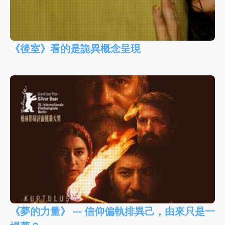
《後室》看的是詭異概念呈現
《夢的力量》 --- 信仰偏執排異己，由來只是一