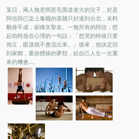
某日，兩人無意間惹毛黑道老大的兒子，於是
阿信與已染上毒癮的菜脯只好逃到台北，未料
翻身不成，卻痛失摯友。一無所有的阿信，想
起幼時放在心理的一句話：「想哭的時候只要
倒立，眼淚就不會流出來。」後來，他決定回
到家鄉，重拾體操的夢想，給自己人生一次重
來的機會…。