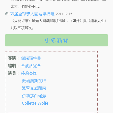
太太」們動心不已。
◎
69屆金球獎入圍名單揭曉
2011-12-16
《大藝術家》風光入圍6項獨領風騷﹔《姐妹》與《繼承人生》
則以五項居次。
更多新聞
導演：
傑森瑞特曼
編劇：
蒂波洛寇蒂
演員：
莎莉賽隆
派頓奧斯瓦特
派翠克威爾森
伊莉莎白瑞瑟
Collette Wolfe