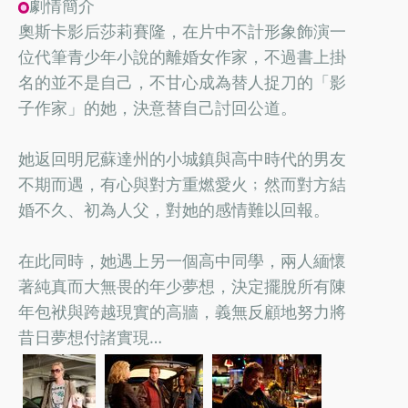
劇情簡介
奧斯卡影后莎莉賽隆，在片中不計形象飾演一
位代筆青少年小說的離婚女作家，不過書上掛
名的並不是自己，不甘心成為替人捉刀的「影
子作家」的她，決意替自己討回公道。
她返回明尼蘇達州的小城鎮與高中時代的男友
不期而遇，有心與對方重燃愛火﹔然而對方結
婚不久、初為人父，對她的感情難以回報。
在此同時，她遇上另一個高中同學，兩人緬懷
著純真而大無畏的年少夢想，決定擺脫所有陳
年包袱與跨越現實的高牆，義無反顧地努力將
昔日夢想付諸實現…