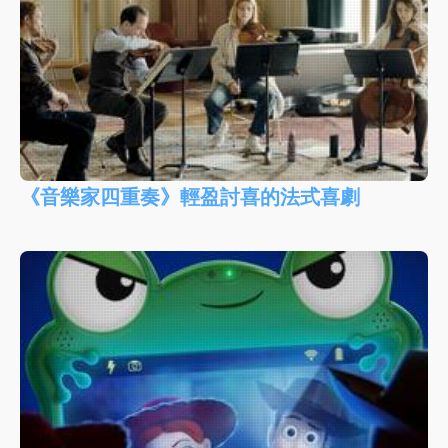
《音樂家四重奏》輕盈討喜的法式喜劇