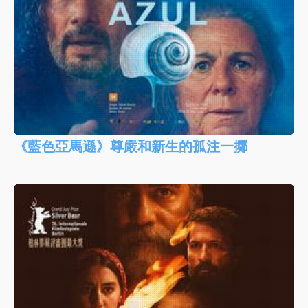
《藍色亞馬遜》尊嚴和新生的孤注一擲