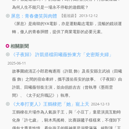
為何人生不能只是一場永不停歇的遊戲呢？
◎
屏息：青春傻笑與肉體
【藍祖蔚】 2013-12-12
《屏息》是南韓的YA電影，亦是運動勵志電影，流暢的鏡頭運
轉，傲人的青春胴體，提供了商業電影的必要元素。
相關新聞
◎
《子夜歸》 許凱搭檔田曦薇扮東方「史密斯夫婦」
2025-06-11
故事圍繞清正小郎君梅逐雨（許凱 飾）及長安縣主武禎（田曦
薇 飾）之間的宿命牽絆，攜手護佑長安的故事。《子夜歸》由
許凱、田曦薇領銜主演，並由侶皓吉吉（曾執導《墨雨雲
間》、《太子妃升職記》）執導。
◎
《大奉打更人》王鶴棣把「她」寵上天
2024-12-13
王鶴棣在片場作為人氣孩子王，與「小豆丁」童星演員互動時
化身「許七歲」，騎木馬搖椅、比賽踢毽子樣樣來，不僅卸下
偶包大秀真性情，看向孩子的眼神更是溺愛滿滿，絕對讓「王