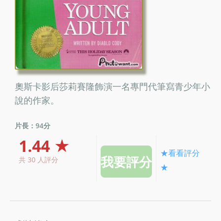
奧斯卡影后莎莉賽隆飾演一名專門代筆寫青少年小
說的作家。
片長：94分
1.44 ★
★看看評分
共 30 人評分
★