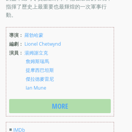
指揮了歷史上最重要也最輝煌的一次軍事行
動。
導演：
羅勃哈蒙
編劇：
Lionel Chetwynd
演員：
湯姆謝立克
詹姆斯瑞馬
提摩西巴坦斯
傑拉德麥雷尼
Ian Mune
MORE
■
IMDb