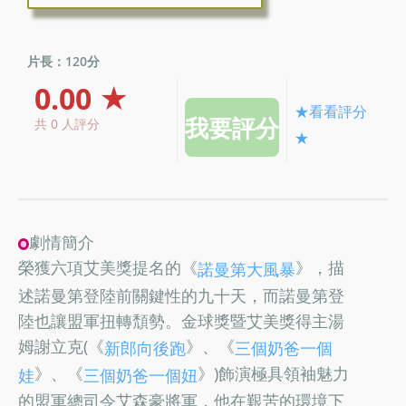
片長：120分
0.00 ★
★看看評分
共 0 人評分
★
劇情簡介
榮獲六項艾美獎提名的《
》，描
諾曼第大風暴
述諾曼第登陸前關鍵性的九十天，而諾曼第登
陸也讓盟軍扭轉頹勢。金球獎暨艾美獎得主湯
姆謝立克(《
》、《
新郎向後跑
三個奶爸一個
》、《
》)飾演極具領袖魅力
娃
三個奶爸一個妞
的盟軍總司令艾森豪將軍，他在艱苦的環境下