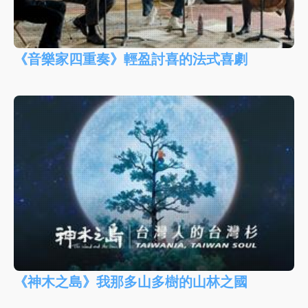
《音樂家四重奏》輕盈討喜的法式喜劇
《神木之島》我那多山多樹的山林之國