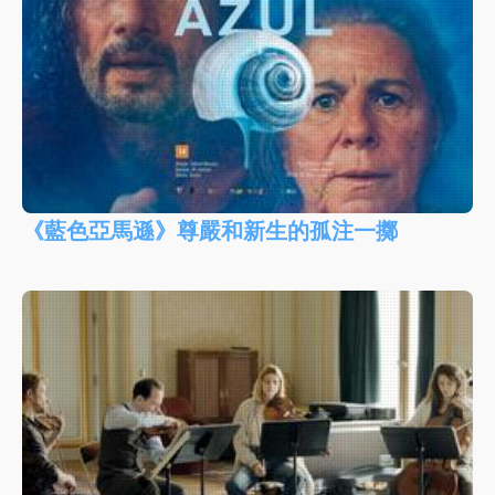
《藍色亞馬遜》尊嚴和新生的孤注一擲