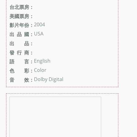
台北票房：
美國票房：
2004
影片年份：
USA
出 品 國：
出 品：
發 行 商：
English
語 言：
Color
色 彩：
Dolby Digital
音 效：