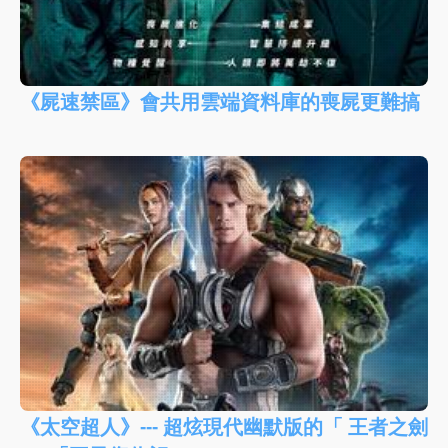
《屍速禁區》會共用雲端資料庫的喪屍更難搞
《太空超人》--- 超炫現代幽默版的「 王者之劍