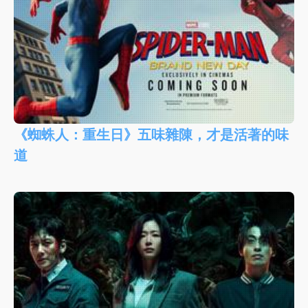
《蜘蛛人：重生日》五味雜陳，才是活著的味
道