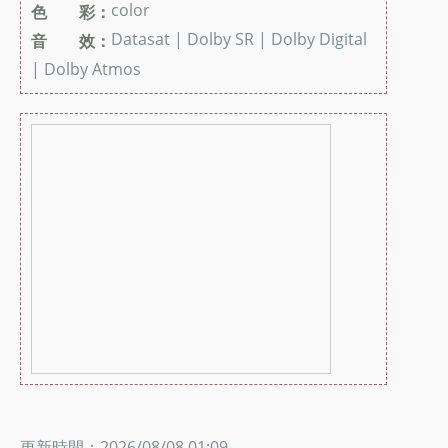
color
色 彩：
Datasat | Dolby SR | Dolby Digital
音 效：
| Dolby Atmos
更新時間：2026/08/08 01:09