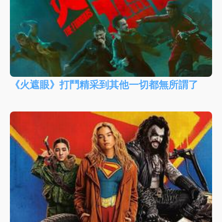
《火遮眼》打鬥精采到其他一切都無所謂了