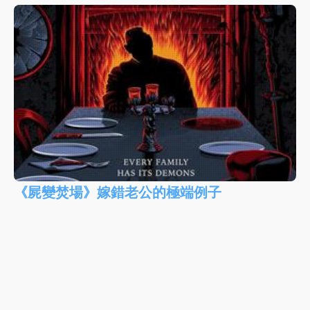
《屍變焚場》嫁錯老公的極端例子