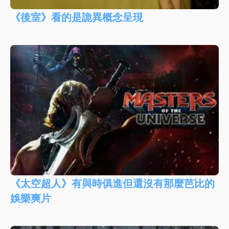
《後室》看的是詭異概念呈現
《太空超人》有與時俱進但還沒有那麼芭比的
娛樂爽片