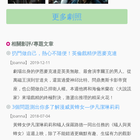
更多劇照
相關影評/專題文章
◎
扔門做自己，熱心不隨便！英倫戲精伊恩麥克連
【Joanna】 2019-12-11
劇場出身的伊恩麥克連是英美無敵、最會演李爾王的男人。從
萬磁王演到甘道夫，還當過愛神邱比特。問鼎奧斯卡影帝寶
座，也公開做自己捍衛人權。本週他將和海倫米蘭在《大說謊
家》來場戲精的終極對決，激盪出推理的精采火花！
◎
3個問題測出你多了解漫威黃蜂女—伊凡潔琳莉莉
【Joanna】 2018-07-04
黃蜂女伊凡潔琳莉莉和蟻人保羅路德一同出任務的《蟻人與黃
蜂女》這週上映，除了不能錯過更幽默有趣、生猛有力的觀影