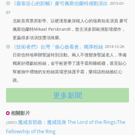
◎
《最靠近心的距離》麥可佩斯伯蘭特感動演出
2015-01-
07
北歐首席票房影帝、以硬漢形象深植人心的瑞典知名演員 麥可
佩斯伯蘭特Mikael Persbrandt，曾主演多部歐洲影壇傑作，
更贏得多項演技獎項殊榮。
◎
《技術者們》台灣「偷心搶看會」獨厚粉絲
2014-12-26
日前也特地舉辦聖誕特別活動。兩人不僅變身聖誕老人，準備
獨家好禮獻給粉絲，金宇彬更帶了護手霜和睡眠襪，甚至貼心
幫被抽中禮物的女粉絲當場塗抹護手霜，樂得該粉絲臉紅心
跳。
更多新聞
相關影片
魔戒首部曲：魔戒現身 The Lord of the Rings:The
(2001)
Fellowship of the Ring