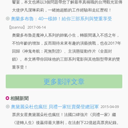
饗宴，本文也將以3個問題帶您了解最率真稱職的台灣觀光宣傳
大使伊凡潔琳莉莉，一睹她超酷的工作經驗和走紅歷程！
◎
奧蘭多布魯：40一樣帥！給你三部系列與雙重享受
【Joanna】 2017-06-14
奧蘭多布魯是魔神人系列的帥氣小生，轉眼間邁入不惑之年，
不怕年齡的增加，反而期待未來有趣的演藝挑戰，也在2017年
回歸《神鬼奇航：死無對證》、主演懸疑動作片《全面封
鎖》。本文將帶你回味他的三部系列電影與其他類型帶來的雙
重享受！
更多影評文章
相關新聞
◎
奧黛麗朵杜也瘋狂 貝禮一家狂賣榮登總冠軍
2015-04-09
票房女星奧黛麗朵杜也瘋狂！法國口碑強片《貝禮一家》繼
《逆轉人生》後贏得最大勝利，在法創下22億超高票房紀錄。