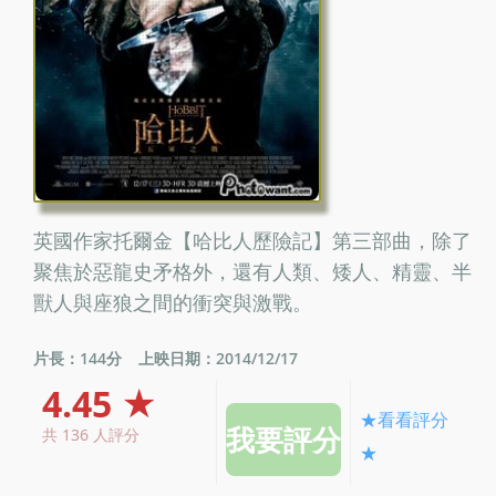
英國作家托爾金【哈比人歷險記】第三部曲，除了
聚焦於惡龍史矛格外，還有人類、矮人、精靈、半
獸人與座狼之間的衝突與激戰。
片長：144分
上映日期：2014/12/17
4.45 ★
★看看評分
共 136 人評分
★