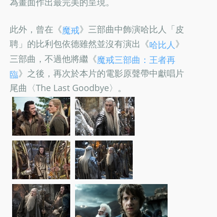
為畫面作出最完美的呈現。
此外，曾在《
》三部曲中飾演哈比人「皮
魔戒
聘」的比利包依德雖然並沒有演出《
》
哈比人
三部曲，不過他將繼《
魔戒三部曲：王者再
》之後，再次於本片的電影原聲帶中獻唱片
臨
尾曲〈The Last Goodbye〉。