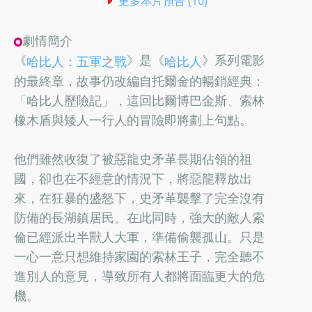
更多本片預告 (10)
劇情簡介
《
》是《
》系列電影
哈比人：五軍之戰
哈比人
的最終章，故事仍改編自托爾金的暢銷經典：
「哈比人歷險記」，這回比爾博巴金斯、索林
橡木盾與矮人一行人的冒險即將劃上句點。
他們雖然收復了被惡龍史矛革長期佔領的祖
國，卻也在不經意的情況下，將惡龍釋放出
來，在狂暴的盛怒下，史矛革襲擊了完全沒有
防備的長湖鎮居民。在此同時，強大的敵人索
倫已經派出半獸人大軍，準備偷襲孤山。只是
一心一意只想維持家園的索林王子，完全聽不
進別人的意見，導致所有人都將面臨更大的危
機。