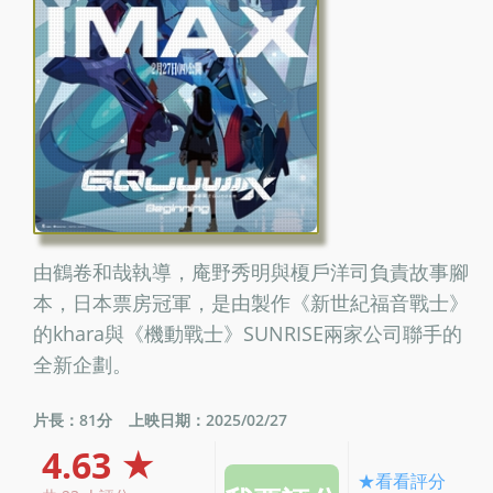
由鶴卷和哉執導，庵野秀明與榎戶洋司負責故事腳
本，日本票房冠軍，是由製作《新世紀福音戰士》
的khara與《機動戰士》SUNRISE兩家公司聯手的
全新企劃。
片長：81分
上映日期：2025/02/27
4.63 ★
★看看評分