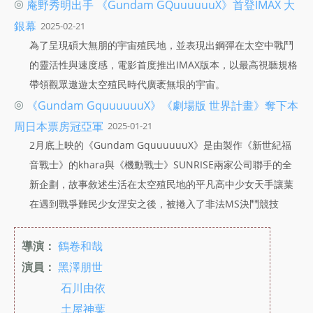
◎
庵野秀明出手 《Gundam GQuuuuuuX》首登IMAX 大
銀幕
2025-02-21
為了呈現碩大無朋的宇宙殖民地，並表現出鋼彈在太空中戰鬥
的靈活性與速度感，電影首度推出IMAX版本，以最高視聽規格
帶領觀眾遨遊太空殖民時代廣袤無垠的宇宙。
◎
《Gundam GquuuuuuX》《劇場版 世界計畫》奪下本
周日本票房冠亞軍
2025-01-21
2月底上映的《Gundam GquuuuuuX》是由製作《新世紀福
音戰士》的khara與《機動戰士》SUNRISE兩家公司聯手的全
新企劃，故事敘述生活在太空殖民地的平凡高中少女天手讓葉
在遇到戰爭難民少女涅安之後，被捲入了非法MS決鬥競技
導演：
鶴卷和哉
演員：
黑澤朋世
石川由依
土屋神葉