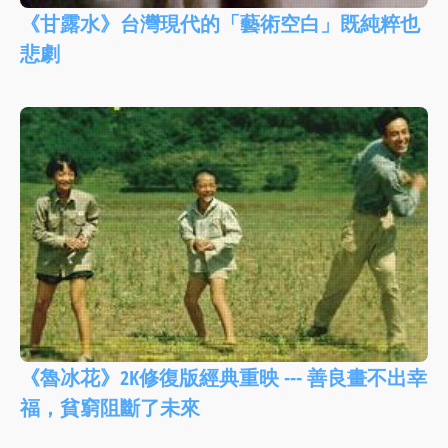
《甘露水》台灣現代的「藝術空白」既純粹也
悲劇
《魯冰花》2K修復版經典重映 --- 善良畫不出幸
福，貧窮阻斷了未來