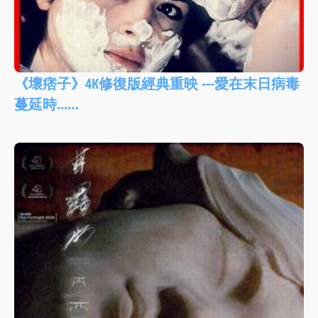
《壞痞子》4K修復版經典重映 ---愛在末日病毒
蔓延時...…