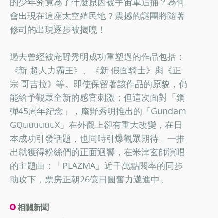
的少年究竟為了什麼原因被宇宙軍追捕？為何
會出現在這座太空殖民地？震撼的謎團將隨著
修司的出現逐步被揭曉！
過去曾經被庵野秀明成功重塑過的作品包括：
《新 超人力霸王》、《新 假面騎士》與《正
宗 哥吉拉》等。即使保留著該作品的原貌，仍
能給予觀眾全新的感官刺激；但這次面對「鋼
彈45周年紀念」，庵野秀明推出的「Gundam
GQuuuuuuX」在外觀上卻有重大改變，在日
本成功引發話題，也同時引爆觀眾期待，一推
出就獲得粉絲們的正面迴響，在米津玄師演唱
的主題曲：「PLAZMA」近千萬點閱率的同步
助攻下，票房正朝26億日圓奮力邁進中。
相關新聞