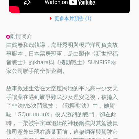
更多本片預告 (1)
劇情簡介
由鶴卷和哉執導，庵野秀明與榎戶洋司負責故
事腳本，日本票房冠軍，是由製作《新世紀福
音戰士》的khara與《機動戰士》SUNRISE兩
家公司聯手的全新企劃。
故事敘述生活在太空殖民地的平凡高中少女天
手讓葉在遇到戰爭難民少女涅安之後，被捲入
了非法MS決鬥競技：《戰團對決》中，她駕
駛「GQuuuuuuX」投入激烈的戰鬥，卻在此
時，一架被宇宙軍追緝的神秘鋼彈與其駕駛員
修司意外出現在讓葉面前，這架鋼彈與駕駛它