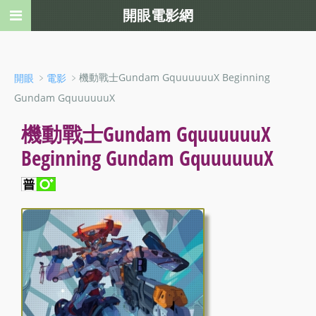
開眼電影網
﹥
﹥機動戰士Gundam GquuuuuuX Beginning
開眼
電影
Gundam GquuuuuuX
機動戰士Gundam GquuuuuuX
Beginning Gundam GquuuuuuX