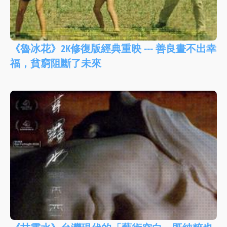
《魯冰花》2K修復版經典重映 --- 善良畫不出幸
福，貧窮阻斷了未來