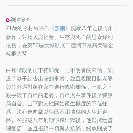
劇情簡介
71歲的今村昌平自《
》沈寂八年之後再推
黑雨
新作，對於人與社會、生存與死亡的思索鋒利
依舊，在第50屆坎城影展二度摘下最高榮譽金
棕櫚大獎。
白領階段的山下拓郎從一封不明者的來信，知
道了妻子紅杏出牆的事實，並且親眼目賭老婆
與其外遇對象在家中進行親密關係，一氣之下
親手殺了自己的老婆，自己則在事件後至警察
局自首。山下對人性開始產生極度的不信任
感，決心走向嚴以律己不用情感的人生新道
路。在服滿八年刑期假釋出獄後，他選擇經營
理髮店，並且拒絕一切與人接觸，鰻魚則成了