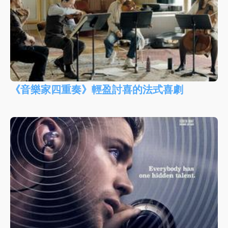
《音樂家四重奏》輕盈討喜的法式喜劇