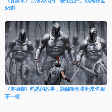
《甘露水》台灣現代的「藝術空白」既純粹也
悲劇
《奧德賽》熟悉的故事，諾蘭視角看起來也很
不一樣