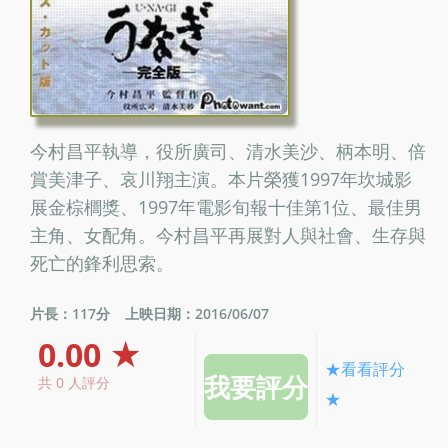
今村昌平執導，役所廣司、清水美沙、柄本明、倍
賞美津子、哀川翔主演。本片榮獲1997年坎城影
展金棕櫚獎、1997年電影旬報十佳第1位、最佳男
主角、女配角。今村昌平再展對人與社會、生存與
死亡的鋒利思索。
片長：117分
上映日期：2016/06/07
0.00 ★
★看看評分
共 0 人評分
★