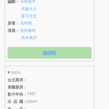
編劇：
今村昌平
天願大介
富川元文
原著：
吉村昭
演員：
役所廣司
清水美沙
MORE
■
IMDb
台北票房：
美國票房：
1997
影片年份：
Japan
出 品 國：
出 品：