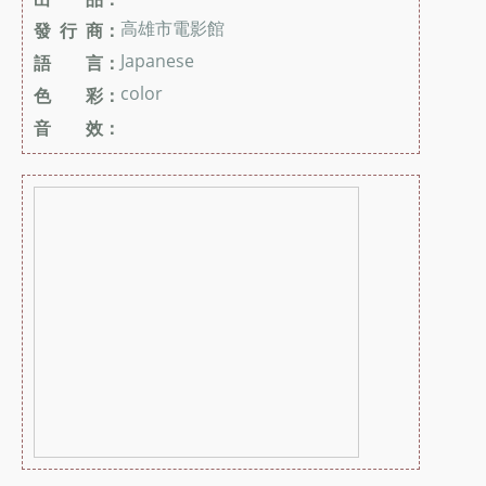
高雄市電影館
發 行 商：
Japanese
語 言：
color
色 彩：
音 效：