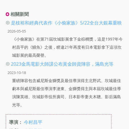
相關新聞
◎
是枝裕和經典代表作《小偷家族》5/22全台大銀幕重映
2026-05-05
《小偷家族》在第71屆坎城影展拿下金棕櫚獎，這是1997年今
村昌平的《鰻魚》之後，睽違21年再度有日本電影拿下這項坎
城影展的最高榮譽。
◎
2023金馬電影大師課公布黃金師資陣容，滿島光等
2023-10-18
重磅陣容包含威尼斯金獅獎及最佳導演得主北野武、坎城最佳
劇本與威尼斯最佳導演李滄東、金獅獎得主與本屆坎城最佳導
演陳英雄、坎城影帝役所廣司、日本影帝妻夫木聰、影后滿島
光等。
導演：
今村昌平