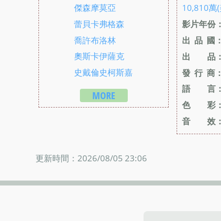
傑森摩莫亞
10,810萬
蕾貝卡弗格森
影片年份
喬許布洛林
出 品 國
奧斯卡伊薩克
出 品
史戴倫史柯斯嘉
發 行 商
語 言
MORE
色 彩
音 效
更新時間：2026/08/05 23:06