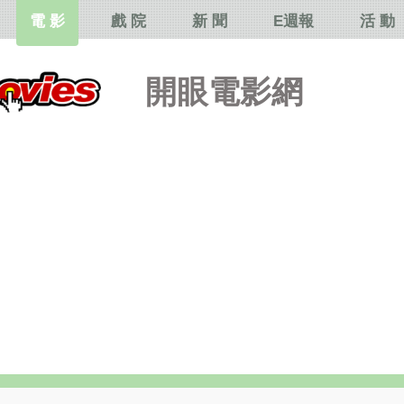
電 影
戲 院
新 聞
E週報
活 動
開眼電影網