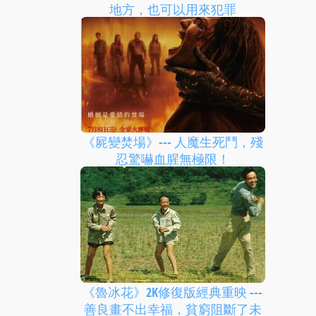
地方，也可以用來犯罪
《屍變焚場》--- 人魔生死鬥，殘
忍驚嚇血腥無極限！
《魯冰花》2K修復版經典重映 ---
善良畫不出幸福，貧窮阻斷了未