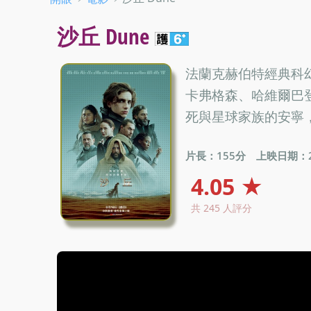
沙丘 Dune
法蘭克赫伯特經典科
卡弗格森、哈維爾巴
死與星球家族的安寧
片長：155分
上映日期：20
4.05 ★
共 245 人評分