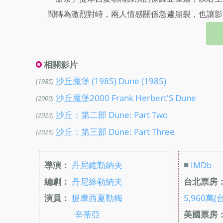
間轉為激烈對峙，兩人情感關係急遽崩裂，也讓影
相關影片
沙丘魔堡 (1985) Dune (1985)
(1985)
沙丘魔堡2000 Frank Herbert'S Dune
(2000)
沙丘：第二部 Dune: Part Two
(2023)
沙丘：第三部 Dune: Part Three
(2026)
■
導演：
丹尼維勒納夫
IMDb
編劇：
丹尼維勒納夫
台北票房
演員：
提摩西夏勒梅
5,960萬(
辛蒂亞
美國票房