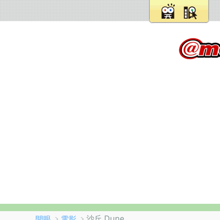
﹥
﹥沙丘 Dune
開眼
電影