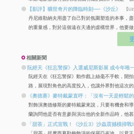
◎
【影評】曠世奇片的降臨時刻──《沙丘》
【Liz
丹尼維勒納夫用盡了自己對於氛圍塑造的本事，盡
的重量感，對於這個遠在天邊的虛構世界，他要做
相關新聞
◎
阮經天《狂忘警探》入選威尼斯影展 成今年唯
阮經天在《狂忘警探》動作戲上絲毫不手軟，開拍
路，展現對角色的高度投入，也讓外界對他這次的
◎
《奧德賽》麥特戴蒙直呼：「沒有一天是輕鬆的
對飾演奧德修斯的麥特戴蒙來說，只要有機會和導
蘭詢問他是否有意參與演出他的全新作品時，他甚
◎
「甜茶」正式宣戰！《沙丘3》沙蟲震撼橫掃戰
「甜茶」提摩西夏勒梅飾演的保羅亞崔迪，以君王