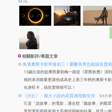
存活。
相關影評/專題文章
◎
角逐奧斯卡影帝進前三！憂鬱美男也能搞笑賣萌
13歲出道的提摩西夏勒梅一路從《星際效應》演
積的表演能量更讓他成為史上第三年輕的奧斯卡影
化身旺卡，搞笑賣萌很可以！
◎
《沙丘》：龐大小說的高質感視聽呈現
【火行者】 
它是「說故事」的電影，適合想「聽故事」的觀眾
單部電影那樣有個大高潮或明確的結果，就是一個