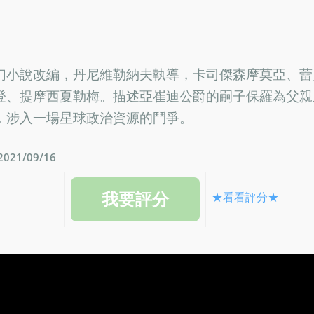
幻小說改編，丹尼維勒納夫執導，卡司傑森摩莫亞、蕾
登、提摩西夏勒梅。描述亞崔迪公爵的嗣子保羅為父親
，涉入一場星球政治資源的鬥爭。
21/09/16
★看看評分★