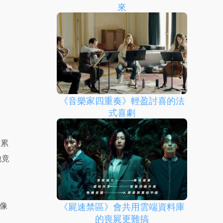
來
《音樂家四重奏》輕盈討喜的法
式喜劇
月累
他竟
像
《屍速禁區》會共用雲端資料庫
的喪屍更難搞