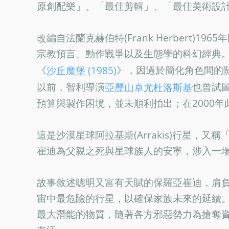
原創配樂」、「最佳剪輯」、「最佳美術設
改編自法蘭克赫伯特(Frank Herbert)
宗教預言、動作戰爭以及生態學的科幻經典。
《
》，因過於簡化角色間的
沙丘魔堡 (1985)
以前，智利導演
也曾試
亞歷山卓尤杜洛斯基
預算與製作困境，並未順利拍出；在2000年
這是沙漠星球阿拉基斯(Arrakis)行星，
崔迪為父親之死與星球族人的安寧，涉入一
故事敘述聰明又富有天賦的保羅亞崔迪，肩
宙中最危險的行星，以確保家族未來的延續
最大潛能的物質，隨著各方邪惡勢力為搶奪