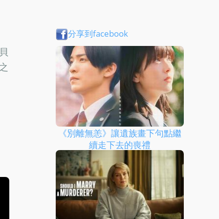
分享到facebook
貝
之
《別離無恙》讓遺族畫下句點繼
續走下去的喪禮