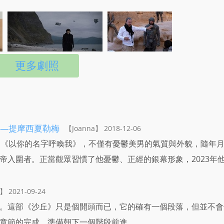
更多劇照
—提摩西夏勒梅
【Joanna】 2018-12-06
到《以你的名字呼喚我》，不僅有憂鬱美男的氣質與外貌，隨年
帝入圍者。正當觀眾習慣了他憂鬱、正經的銀幕形象，2023年
2021-09-24
。這部《沙丘》只是個開頭而已，它的確有一個段落，但並不會
章節的完成，準備朝下一個階段前進。