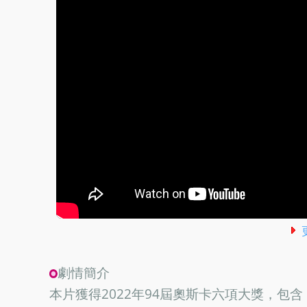
劇情簡介
本片獲得2022年94屆奧斯卡六項大獎，包