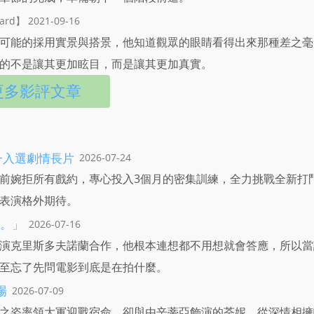
ard】 2021-09-16
可能的採用實景與搭景，他知道觀眾的眼睛看得出來那種差之毫
的不是讓其更加眩目，而是讓其更加真實。
更多影評文章
一入選劇情長片
2026-07-24
前婉拒所有戲約，專心投入3個月的密集訓練，全力挑戰全新打
表演格外期待。
。」
2026-07-16
演克里斯多夫諾蘭合作，他根本連想都不用想就會答應，所以當
至忘了先問電影到底是在拍什麼。
場
2026-07-09
之姿率領大軍迎戰宿命，卻與由辛蒂亞飾演的荃妮，從深情相擁