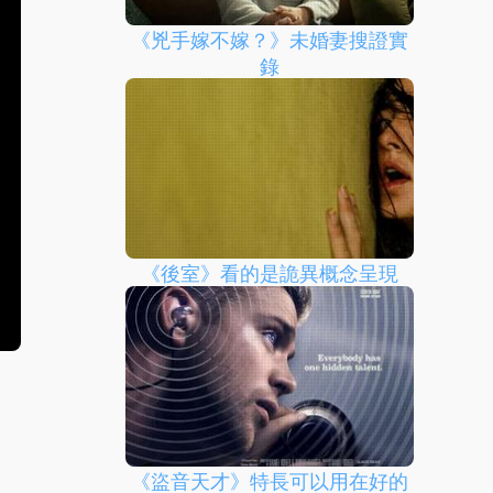
《兇手嫁不嫁？》未婚妻搜證實
錄
《後室》看的是詭異概念呈現
《盜音天才》特長可以用在好的