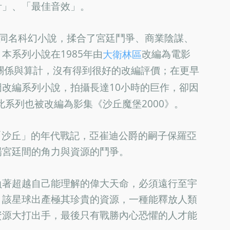
計」、「最佳音效」。
1965年同名科幻小說，揉合了宮廷鬥爭、商業陰謀、
本系列小說在1985年由
改編為電影
大衛林區
關係與算計，沒有得到很好的改編評價；在更早
圖改編系列小說，拍攝長達10小時的巨作，卻因
此系列也被改編為影集《沙丘魔堡2000》。
又稱「沙丘」的年代戰記，亞崔迪公爵的嗣子保羅亞
場宮廷間的角力與資源的鬥爭。
負著超越自己能理解的偉大天命，必須遠行至宇
。該星球出產極其珍貴的資源，一種能釋放人類
資源大打出手，最後只有戰勝內心恐懼的人才能