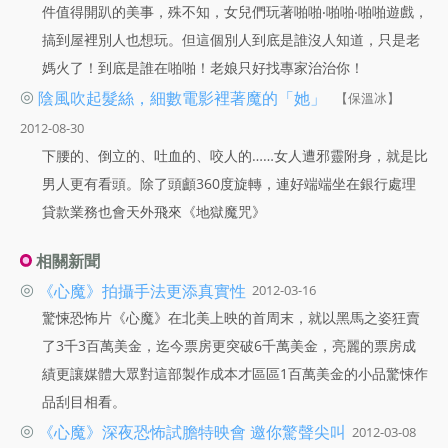
件值得開趴的美事，殊不知，女兒們玩著啪啪‧啪啪‧啪啪遊戲，
搞到屋裡別人也想玩。但這個別人到底是誰沒人知道，只是老
媽火了！到底是誰在啪啪！老娘只好找專家治治你！
◎
陰風吹起髮絲，細數電影裡著魔的「她」
【保溫冰】
2012-08-30
下腰的、倒立的、吐血的、咬人的……女人遭邪靈附身，就是比
男人更有看頭。除了頭顱360度旋轉，連好端端坐在銀行處理
貸款業務也會天外飛來《地獄魔咒》
相關新聞
◎
《心魔》拍攝手法更添真實性
2012-03-16
驚悚恐怖片《心魔》在北美上映的首周末，就以黑馬之姿狂賣
了3千3百萬美金，迄今票房更突破6千萬美金，亮麗的票房成
績更讓媒體大眾對這部製作成本才區區1百萬美金的小品驚悚作
品刮目相看。
◎
《心魔》深夜恐怖試膽特映會 邀你驚聲尖叫
2012-03-08