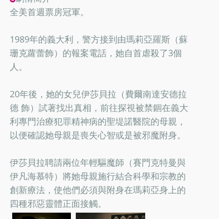
全美首週票房冠軍。
1989年的義大利，警方接到由瑪莉亞羅斯（蘇
珊克蘿蕾飾）的報案電話，她自首虐殺了3個
人。
20年後，她的女兒伊莎貝拉（費爾南達安德拉
德 飾）試著找出真相，前往探視被禁錮在義大
利專門治療犯罪精神病的聖堤諾醫院的母親，
以便確認她母親是喪失心智或是被邪魔附身。
伊莎貝拉聘請兩位年輕驅魔師（賽門克特曼與
伊凡海慕特）將她母親施行結合科學和宗教的
創新療法，使他們必須與附身在瑪莉亞身上的
四種邪惡靈體正面接觸。