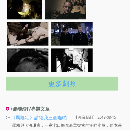
更多劇照
相關影評/專題文章
◎
《厲陰宅》請給我三個啪啪！
【波昂刺刺】 2013-08-15
羅格與卡洛琳家，一家七口搬進豪華復古的湖畔小屋，原本是