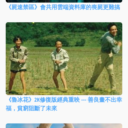
《屍速禁區》會共用雲端資料庫的喪屍更難搞
《魯冰花》2K修復版經典重映 --- 善良畫不出幸
福，貧窮阻斷了未來