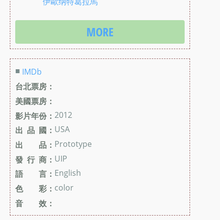
伊歐纳特葛拉馬
MORE
■
IMDb
台北票房：
美國票房：
2012
影片年份：
USA
出 品 國：
Prototype
出 品：
UIP
發 行 商：
English
語 言：
color
色 彩：
音 效：